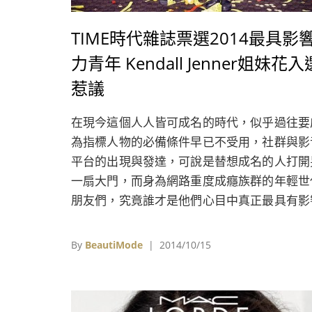
TIME時代雜誌票選2014最具影
力青年 Kendall Jenner姐妹花入
惹議
在現今這個人人皆可成名的時代，似乎過往要
為指標人物的必備條件早已不受用，社群與影
平台的出現與發達，可說是替想成名的人打開
一扇大門，而身為網路重度成癮族群的年輕世
朋友們，究竟誰才是他們心目中真正最具有影
力的年度風雲人物呢？或許可以從美國《TIM
時代》雜誌剛公布的2014年最具影響力青少
By
BeautiMode
| 2014/10/15
名單上得到解答。