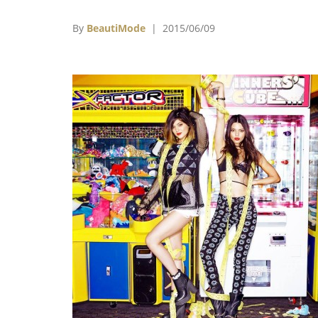
作才女，透露自己常常買男裝回家穿：「我不
得買男裝有什麼，我不會特別用性別角度去看
By
BeautiMode
| 2015/06/09
這件事。」