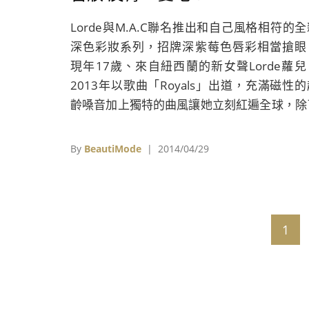
Lorde與M.A.C聯名推出和自己風格相符的全
深色彩妝系列，招牌深紫莓色唇彩相當搶眼
現年17歲、來自紐西蘭的新女聲Lorde蘿兒
2013年以歌曲「Royals」出道，充滿磁性的
齡嗓音加上獨特的曲風讓她立刻紅遍全球，除
歌曲動人外，獨具特色的個人造型也引起廣泛
論，像是她招牌的深唇色彩最為搶眼，而這樣
By
BeautiMode
| 2014/04/29
性十足的她也被彩妝品牌M.A.C相中，受邀成
全新聯名系列的合作對象。如今M.A.C也搶先
開「Lorde x M.A.C」部分商品，讓愛美的
們先睹為快；此次M.A.C推出了和Lorde暗黑
1
叛風格相符的全新深色彩妝系列，包括深紫色
唇彩以及黑色眼線筆。全系列商品預計6月5日
MAC官網上市。 想