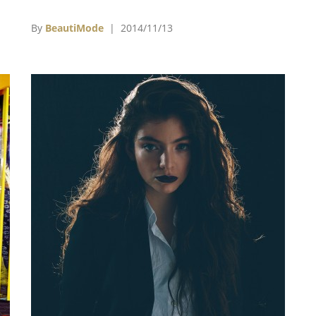
覺
Games：Mockingjay-Part I)，近日正式展開巡
待
迴宣傳，在10日的倫敦首映會上，三位主演加上
By
BeautiMode
| 2014/11/13
「艾菲」伊莉莎白班克斯Elizabeth Banks、「喬
安娜」吉娜馬隆Jena Malone、「芬尼克」山姆
克萊弗林Sam Claflin、新加入演出陣容的大滿貫
影后茱莉安摩爾Julianne Moore與獻唱主題曲的
歌手蘿兒Lorde等人皆現身紅毯，眾星雲集自然
吸引上千粉絲到場支持，歡呼聲與璀璨星光閃耀
整個倫敦夜晚。