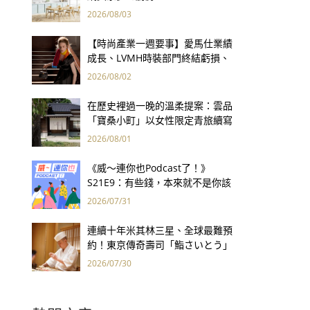
2026/08/03
【時尚產業一週要事】愛馬仕業績
成長、LVMH時裝部門終結虧損、
Kering轉型策略初現成效、Prada
2026/08/02
集團財報亮眼
在歷史裡過一晚的溫柔提案：雲品
「寶桑小町」以女性限定青旅續寫
台東老屋記憶
2026/08/01
《威～連你也Podcast了！》
S21E9：有些錢，本來就不是你該
賺的——讀《一個投機者的告白》
2026/07/31
連續十年米其林三星、全球最難預
約！東京傳奇壽司「鮨さいとう」
為何破例首度來台？
2026/07/30