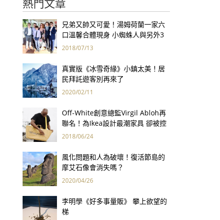
熱門文章
兄弟又帥又可愛！湯姆荷蘭一家六
口溫馨合體現身 小蜘蛛人與另外3
個弟弟感情超好！
2018/07/13
真實版《冰雪奇緣》小鎮太美！居
民拜託遊客別再來了
2020/02/11
Off-White創意總監Virgil Abloh再
聯名！為Ikea設計最潮家具 卻被控
抄襲？
2018/06/24
風化問題和人為破壞！復活節島的
摩艾石像會消失嗎？
2020/04/26
李明學《好多事量販》 攀上欲望的
梯