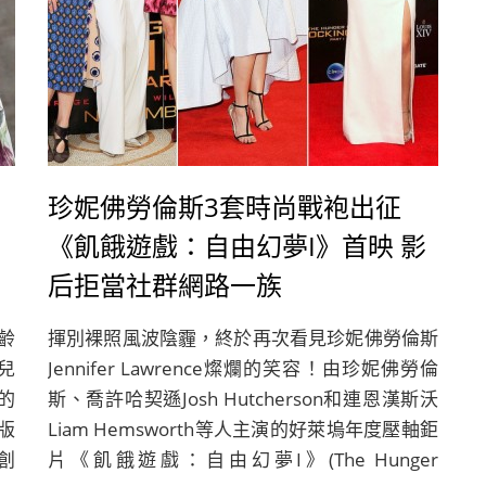
珍妮佛勞倫斯3套時尚戰袍出征
《飢餓遊戲：自由幻夢I》首映 影
后拒當社群網路一族
齡
揮別裸照風波陰霾，終於再次看見珍妮佛勞倫斯
兒
Jennifer Lawrence燦爛的笑容！由珍妮佛勞倫
的
斯、喬許哈契遜Josh Hutcherson和連恩漢斯沃
版
Liam Hemsworth等人主演的好萊塢年度壓軸鉅
創
片《飢餓遊戲：自由幻夢I》(The Hunger