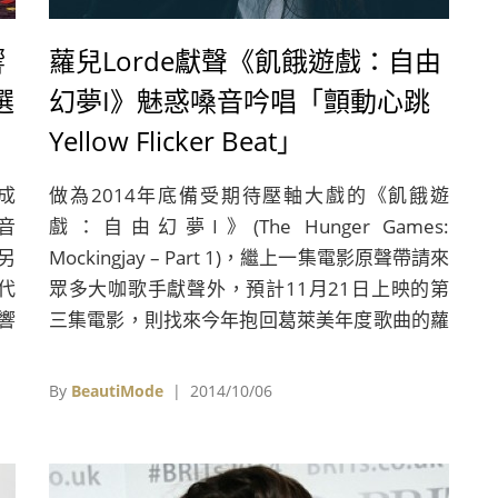
響
蘿兒Lorde獻聲《飢餓遊戲：自由
選
幻夢I》魅惑嗓音吟唱「顫動心跳
Yellow Flicker Beat」
成
做為2014年底備受期待壓軸大戲的《飢餓遊
音
戲：自由幻夢I》(The Hunger Games:
另
Mockingjay – Part 1)，繼上一集電影原聲帶請來
代
眾多大咖歌手獻聲外，預計11月21日上映的第
響
三集電影，則找來今年抱回葛萊美年度歌曲的蘿
E
兒Lorde獻唱全新主題曲「顫動心跳 Yellow
年
Flicker Beat」，招牌的低沉魅惑嗓音加上宛如
By
BeautiMode
| 2014/10/06
電影中學舌鳥般的特殊唱腔，也讓這首歌一曝光
就贏得眾多影迷們讚賞。