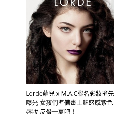
Lorde蘿兒 x M.A.C聯名彩妝搶先
曝光 女孩們準備畫上魅惑感紫色
唇妝 反骨一夏吧！