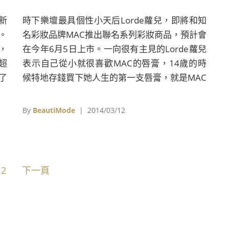
新
時下樂壇最具個性小天后Lorde蘿兒，即將和知
。
名彩妝品牌MAC推出聯名系列彩妝商品，預計會
，
在今年6月5日上市。一向很有主見的Lorde蘿兒
超
表示自己從小就很喜歡MAC的唇膏，14歲的時
了
候特地存錢買下她人生的第一支唇膏，就是MAC
討
的，所以對於本次的合作她感到很開心，興奮到
個
忍不住在自己的推特上和粉絲分享。這次Lorde
By
BeautiMode
| 2014/03/12
為
蘿兒和MAC的資深彩妝師Amber Dreadon一同
公
研發具有十足歌德暗黑特色的彩妝品，然而詳細
水水
的商品細節尚未透露，不過和Lorde蘿兒一樣風
反
格鮮明的彩妝系列，相信會掀起搶購風潮。 照
2
下一頁
的
片與資料來源：nymag
於