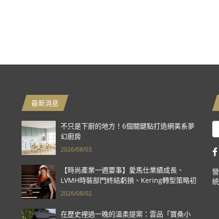
最新消息
不只是下廚的地方！6個關鍵點打造網美系夢
幻廚房
2026/08/03
【時尚產業一週要事】愛馬仕業績成長、
營
LVMH時裝部門終結虧損、Kering轉型策略初
統
現成效、Prada集團財報亮眼
2026/08/02
在歷史裡過一晚的溫柔提案：雲品「寶桑小