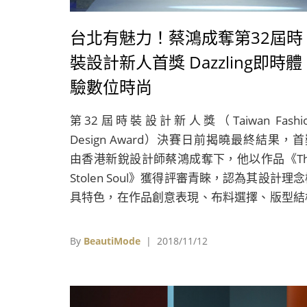
台北有魅力！蔡鴻成奪第32屆時
裝設計新人首獎 Dazzling即時體
驗數位時尚
第32屆時裝設計新人獎（Taiwan Fashi
Design Award）決賽日前揭曉最終結果，
由香港新銳設計師蔡鴻成奪下，他以作品《Th
Stolen Soul》獲得評審青睞，認為其設計理
具特色，在作品創意表現、布料選擇、版型結
等各層面表現皆可圈可點，富有設計完整性，
19國共426位參賽者中脫穎而出可謂實至名歸
By
BeautiMode
| 2018/11/12