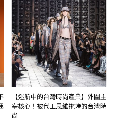
不
【迷航中的台灣時尚產業】外圍主
拯
宰核心！被代工思維拖垮的台灣時
尚