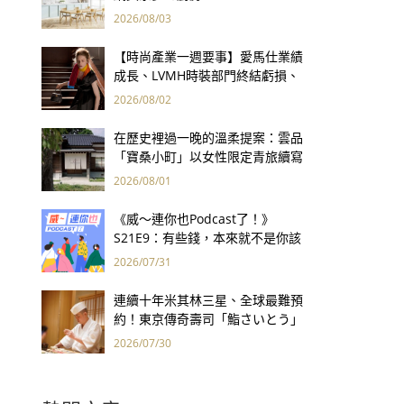
2026/08/03
【時尚產業一週要事】愛馬仕業績
成長、LVMH時裝部門終結虧損、
Kering轉型策略初現成效、Prada
2026/08/02
集團財報亮眼
在歷史裡過一晚的溫柔提案：雲品
「寶桑小町」以女性限定青旅續寫
台東老屋記憶
2026/08/01
《威～連你也Podcast了！》
S21E9：有些錢，本來就不是你該
賺的——讀《一個投機者的告白》
2026/07/31
連續十年米其林三星、全球最難預
約！東京傳奇壽司「鮨さいとう」
為何破例首度來台？
2026/07/30