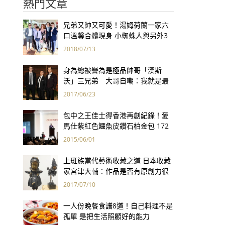
熱門文章
兄弟又帥又可愛！湯姆荷蘭一家六
口溫馨合體現身 小蜘蛛人與另外3
個弟弟感情超好！
2018/07/13
身為總被譽為是極品帥哥「漢斯
沃」三兄弟 大哥自嘲：我就是最
矮的那一個！
2017/06/23
包中之王佳士得香港再創紀錄！愛
馬仕紫紅色鱷魚皮鑽石柏金包 172
萬港幣創全球手袋拍賣最高價
2015/06/01
上班族當代藝術收藏之道 日本收藏
家宮津大輔：作品是否有原創力很
重要
2017/07/10
一人份晚餐食譜8道！自己料理不是
孤單 是把生活照顧好的能力