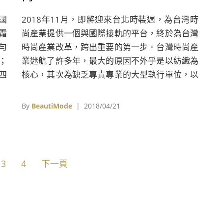
國
2018年11月，即將迎來台北時裝週，為台灣時
霜
尚產業提供一個與國際接軌的平台，終於為台灣
勻
時尚產業改革，跨出重要的第一步。台灣時尚產
；
業迷航了許多年，最大的原因不外乎是以紡織為
四
核心，其次為缺乏專責專業的大型執行單位，以
的
下將參考英國的做法，說明時尚大國如何定義時
很
尚產業以及相關專責執行單位如何組織架構，來
By
BeautiMode
| 2018/04/21
看看台灣時尚產業還可以怎麼做。
3
4
下一頁