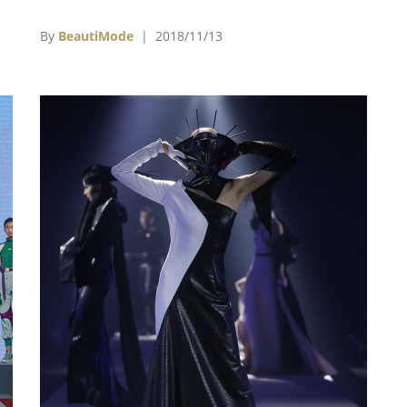
地
時裝週，前兩年先以一年一次的方式舉行，建立
出
起口碑與國際能見度，第三年再比照國際時裝週
By
BeautiMode
| 2018/11/13
一年兩次的方式進行。