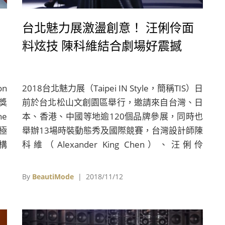
台北魅力展激盪創意！ 汪俐伶面
料炫技 陳科維結合劇場好震撼
on
2018台北魅力展（Taipei IN Style，簡稱TIS）日
首獎
前於台北松山文創園區舉行，邀請來自台灣、日
e
本、香港、中國等地逾120個品牌參展，同時也
念極
舉辦13場時裝動態秀及國際競賽，台灣設計師陳
構
科維（Alexander King Chen）、汪俐伶
從
（Wangliling）、徐明美（Madammay）、潘怡
。
良（Gioia Pan）、許艷玲（Yenline）等人，也
By
BeautiMode
| 2018/11/12
帶來2019年春夏系列時裝秀，展現創意實力。