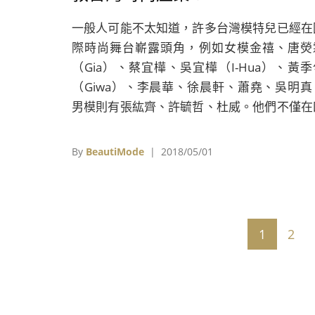
一般人可能不太知道，許多台灣模特兒已經在
際時尚舞台嶄露頭角，例如女模金禧、唐熒
（Gia）、蔡宜樺、吳宜樺（I-Hua）、黃季
（Giwa）、李晨華、徐晨軒、蕭堯、吳明真
男模則有張紘齊、許毓哲、杜威。他們不僅在
大時裝週登台，有幾位更登上指標性
Model.com。另外像徐蔚晴、賴孟諭等人，也
By
BeautiMode
| 2018/05/01
有潛力在國際時尚舞台被看見。
1
2