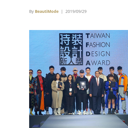
府等單位，要為2019臺北時裝週SS20匯入在
文化的元素，讓在地文化與國際接軌，更呈現
By
BeautiMode
| 2019/09/29
臺灣的時尚產業鏈特色。