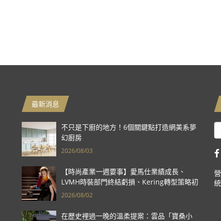
最新消息
不只是下廚的地方！6個關鍵點打造網美系夢
幻廚房
2026/08/03
【時尚產業一週要事】愛馬仕業績成長、
營
LVMH時裝部門終結虧損、Kering轉型策略初
統
現成效、Prada集團財報亮眼
2026/08/02
在歷史裡過一晚的溫柔提案：雲品「寶桑小