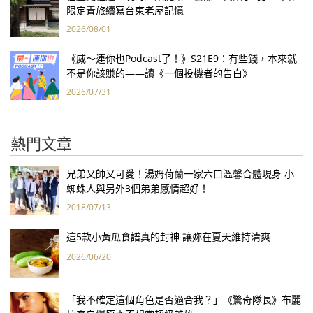
限定青旅續寫台東老屋記憶
2026/08/01
《威～連你也Podcast了！》S21E9：有些錢，本來就
不是你該賺的——讀《一個投機者的告白》
2026/07/31
熱門文章
兄弟又帥又可愛！湯姆荷蘭一家六口溫馨合體現身 小
蜘蛛人與另外3個弟弟感情超好！
2018/07/13
這5款小黃瓜食譜真的封神 讓妳在夏天維持清爽
2026/06/20
「我不確定這個角色是否適合我？」《驚奇隊長》布麗