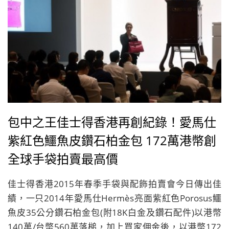
包中之王佳士得香港再創紀錄！愛馬仕
紫紅色鱷魚皮鑽石柏金包 172萬港幣創
全球手袋拍賣最高價
佳士得香港2015年春季手袋與配飾拍賣會今日傳出佳
績，一只2014年愛馬仕Hermès亮面紫紅色Porosus鱷
魚皮35公分鑽石柏金包(附18K白金及鑽石配件)以港幣
140萬/台幣560萬落槌，加上買家佣金後，以港幣172