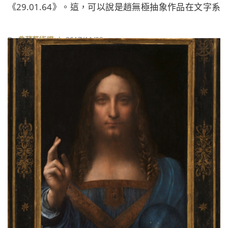
《29.01.64》。這，可以說是趙無極抽象作品在文字系
列裡，從平靜寧淡但洋溢生機的甲骨文，轉至慷慨激昂
的狂草，最讓人們著迷的一件作品。
By
典藏藝術網
| 2017/11/22