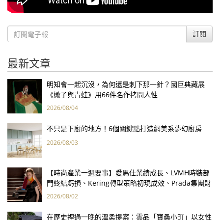
訂閱
最新文章
明知會一起沉沒，為何還是刺下那一針？國巨典藏展
《蠍子與青蛙》用66件名作拷問人性
2026/08/04
不只是下廚的地方！6個關鍵點打造網美系夢幻廚房
2026/08/03
【時尚產業一週要事】愛馬仕業績成長、LVMH時裝部
門終結虧損、Kering轉型策略初現成效、Prada集團財
報亮眼
2026/08/02
在歷史裡過一晚的溫柔提案：雲品「寶桑小町」以女性