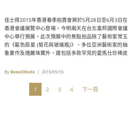
佳士得2015年香港春季拍賣會將於5月28日至6月3日在
香港會議展覽中心登場，今明兩天在台北富邦國際會議
中心舉行預展，此次預展中的焦點拍品除了藝術家常玉
的《藍色辰星 (菊花與玻璃瓶)》、多位亞洲藝術家的抽
象畫作及瑰麗珠寶外，還包括多款罕見的愛馬仕珍稀皮
革與訂製包，而其中兩只愛馬仕亮面Porosus鱷魚皮鑽
石柏金包，將有機會刷新拍賣史上手袋最高成交紀錄。
By
BeautiMode
| 2015/05/16
常玉(1901-1966)，《藍色辰星 (菊花與玻璃瓶)》 油
彩、纖維板，1950年代作，92 x 75公分。估價待詢。
1
2
3
4
下一頁
《藍色辰星》是常玉為數不多的 「藍色」畫作，他的藍
色時期畫作大多創作於 1950年代，作品件數不多，更加
彌足珍貴z