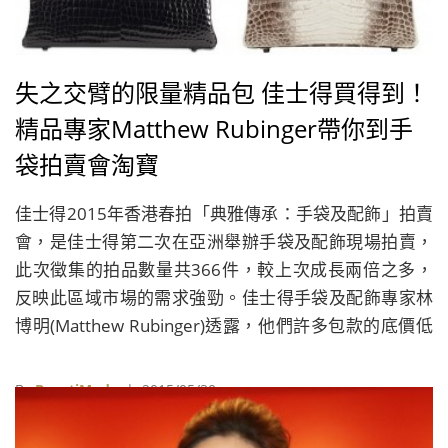
失之交臂的限量精品包 佳士得買得到！
精品專家Matthew Rubinger帶你到手
袋拍賣會淘寶
佳士得2015年香港春拍「典雅傳承：手袋及配飾」拍賣
會，是佳士得第二次在亞洲舉辦手袋及配飾現場拍賣，
此次徵集的拍品數量共366件，較上次成長兩倍之多，
反映此區域市場的需求強勁。佳士得手袋及配飾專家林
博明(Matthew Rubinger)透露，他們許多包款的底價低
於零售價，此次更有一款近乎全新的Bottega Veneta鱷
魚皮包，底價幾乎是零售價的一折，若能以這樣的價格
By
BeautiMode
| 2015/05/30
拍得，那絕對是非常物超所值的。