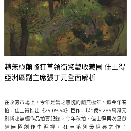
趙無極顛峰狂草領銜驚豔收藏圈 佳士得
亞洲區副主席張丁元全面解析
在收藏市場上，今年是當之無愧的趙無極年。繼今年春
拍，佳士得推出《29.09.64》巨作，以1億5,286萬港元
刷新趙無極作品拍賣紀錄，今年秋拍，佳士得再次呈獻
趙無極創作生涯裡，狂草系列最經典之作：