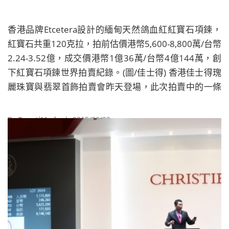
香港品牌Etcetera設計的緬甸天然鴿血紅紅寶石項鍊，
紅寶石共重120克拉，拍前估價港幣5,600-8,800萬/台幣
2.24-3.52億，成交價港幣1億36萬/台幣4億144萬，創
下紅寶石項鍊世界拍賣紀錄。(圖/佳士得) 香港佳士得瑰
麗珠寶與翡翠首飾拍賣會昨天登場，此次拍賣中的一條
紅寶石項鍊、一枚喀什米爾藍寶石以及一枚翡翠蛋面吊
墜紛紛創下世界拍賣紀錄，而孔子第75代傳人孔祥熙家
By
BeautiMode
| 2015/06/03
族的珍藏系列珠寶及翡翠首飾，因宋家三姐妹宋靄齡、
宋慶齡、宋美齡曾佩戴過而備受矚目，其中三件翡翠拍
品的成交價更達到了拍前低估價的近30倍。 ▶卡地亞紅
寶石再創三項世界拍賣紀錄 ▶創下手袋拍賣世界紀錄的
愛Ɖ