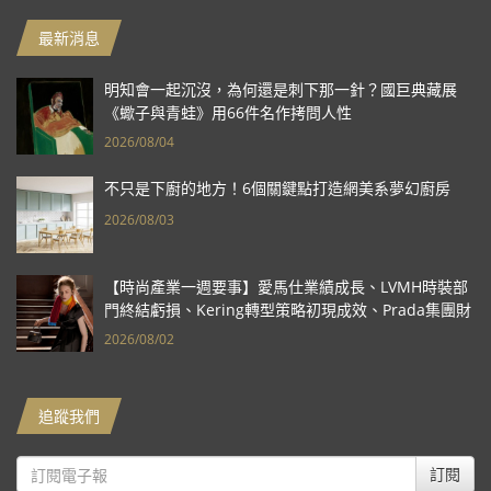
最新消息
明知會一起沉沒，為何還是刺下那一針？國巨典藏展
《蠍子與青蛙》用66件名作拷問人性
2026/08/04
不只是下廚的地方！6個關鍵點打造網美系夢幻廚房
2026/08/03
【時尚產業一週要事】愛馬仕業績成長、LVMH時裝部
門終結虧損、Kering轉型策略初現成效、Prada集團財
報亮眼
2026/08/02
追蹤我們
訂閱