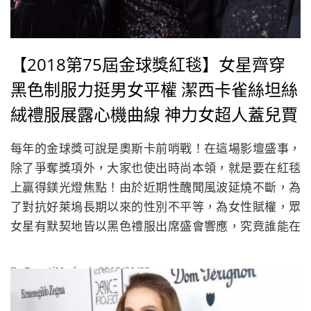
【2018第75屆金球獎紅毯】女星齊穿
黑色制服力挺男女平權 潔西卡雀絲坦絲
絨禮服展露心機曲線 神力女超人蓋兒賈
多特俐落中性風大受好評
每年的金球獎可說是奧斯卡前哨戰！在這場影壇盛事，
除了爭奪獎項外，大家也使出時尚本領，就是要在紅毯
上贏得鎂光燈焦點！由於近期性醜聞風波延燒不斷，為
了對抗好萊塢長期以來的性別不平等，為女性賦權，眾
女星有默契地皆以黑色禮服出席盛會響應，究竟誰能在
一片黑之中殺出重圍？一起來看看本屆金球獎的紅毯造
型直擊！
By
BeautiMode
| 2018/01/08