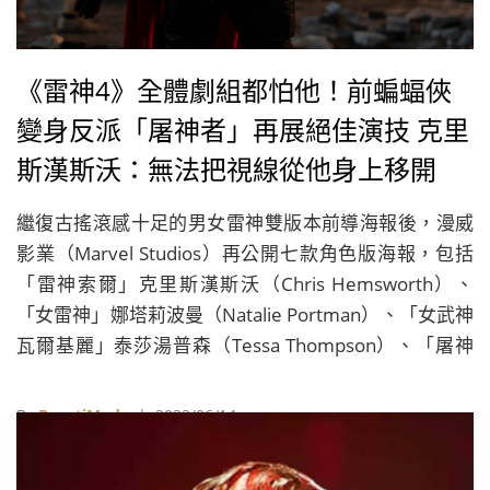
《雷神4》全體劇組都怕他！前蝙蝠俠
變身反派「屠神者」再展絕佳演技 克里
斯漢斯沃：無法把視線從他身上移開
繼復古搖滾感十足的男女雷神雙版本前導海報後，漫威
影業（Marvel Studios）再公開七款角色版海報，包括
「雷神索爾」克里斯漢斯沃（Chris Hemsworth）、
「女雷神」娜塔莉波曼（Natalie Portman）、「女武神
瓦爾基麗」泰莎湯普森（Tessa Thompson）、「屠神
者格爾」克里斯汀貝爾（Christian Bale），和泰卡大神
塔伊加維迪提（Taika Waititi）導演再度兼任的「克羅納
By
BeautiMode
| 2022/06/14
星戰士寇格」，以及「宙斯」羅素克洛（Russell
Crowe）還有「山羊戰車」，一展雷神團隊全新華麗登