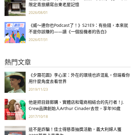
限定青旅續寫台東老屋記憶
2026/08/01
《威～連你也Podcast了！》S21E9：有些錢，本來就
不是你該賺的——讀《一個投機者的告白》
2026/07/31
熱門文章
《夕霧花園》李心潔：外在的環境也許混亂，但端看你
用什麼角度去看世界
2019/11/23
他是把目錄郵購、實體店和電商相結合的先行者！J.
Crew品牌創始人Arthur Cinader去世，享年90歲
2017/10/18
這不是詐騙！佳士得慈善抽獎活動，義大利婦人獲