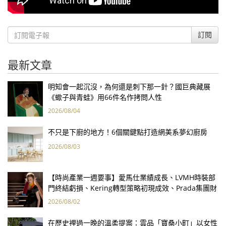
訂閱
最新文章
明知會一起沉沒，為何還是刺下那一針？國巨典藏展
《蠍子與青蛙》用66件名作拷問人性
2026/08/04
不只是下廚的地方！6個關鍵點打造網美系夢幻廚房
2026/08/03
【時尚產業一週要事】愛馬仕業績成長、LVMH時裝部
門終結虧損、Kering轉型策略初現成效、Prada集團財
報亮眼
2026/08/02
在歷史裡過一晚的溫柔提案：雲品「寶桑小町」以女性