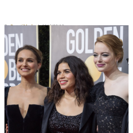
By
BeautiMode
| 2018/08/13