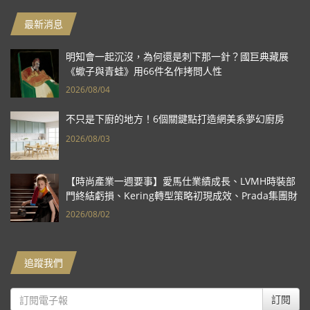
最新消息
明知會一起沉沒，為何還是刺下那一針？國巨典藏展
《蠍子與青蛙》用66件名作拷問人性
2026/08/04
不只是下廚的地方！6個關鍵點打造網美系夢幻廚房
2026/08/03
【時尚產業一週要事】愛馬仕業績成長、LVMH時裝部
門終結虧損、Kering轉型策略初現成效、Prada集團財
報亮眼
2026/08/02
追蹤我們
訂閱