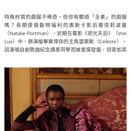
特殊材質的戲服不稀奇，但你有聽過「全素」的戲服
嗎？長期提倡動物福利的奧斯卡影后娜塔莉波曼
（Natalie Portman），近期在電影《逆光天后》（Vox
Lux）中，飾演槍擊案倖存的主角瑟萊斯（Celeste），
因演唱自創歌曲紀念遇害同學而被星探發掘，但突如其
來的的名利卻讓她承受極大壓力。為了精準詮釋這位集
狂妄與脆弱於一身的搖滾天后，她身上的行頭自然也必
By
BeautiMode
| 2019/03/09
須符合身分。