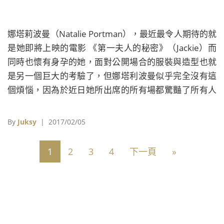
娜塔莉波曼（Natalie Portman），最近最令人期待的就
是她即將上映的電影 《第一夫人的秘密》（Jackie）而
同時也懷有身孕的她，面對公開場合的服裝與造型也就
是另一個巨大的考驗了，但娜塔利波曼似乎完全沒有這
個煩惱，因為於近日她所出席的所有場都驚豔了所有人
的目光，就讓我們來看看她如何完美詮譯孕婦所自然散
發且最迷人的美 ! ▼擁有深髮色的娜塔莉波曼（Natalie
By
Juksy
| 2017/02/05
Portman）穿著黑色與藍色的大摺花洋裝，選用顏色的
對比與巧妙的剪裁來隱藏懷孕的身型。
1
2
3
4
下一頁
»