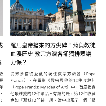
成
羅馬皇帝搶來的方尖碑！背負教徒
血淚歷史 教宗方濟各卻獨排眾議
集
力保？
收
受眾多信徒愛戴的現任教宗方濟各（Pope
長
Francis），在電影《教宗與他的12件收藏》
年
（Pope Francis: My Idea of Art）中，首度揭露
，
他最鍾愛的12件珍品。有趣的是，這12件收藏
；
竟如「耶穌12門徒」般，當中出現了一個「叛