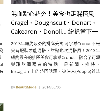
混血點心超夯！美食也走混搭風
入
Cragel、Doughscuit、Donart、
Cakearon、Donoli… 紛搶當下一
個Cronut
e
2013年紐約最夯的排隊美食-可拿滋Cronut 不是
為
只有服裝才能混搭，甜點也吹混搭風！2013年
》
紐約最夯的排隊美食可拿滋Cronut，融合了可頌
of
與甜甜圈兩者的特點，是新聞、推特、
又有
Instagram上的熱門話題，被時人(People)雜誌
列入十大美食趨勢、CBS將它與新教宗和皇室寶
寶誕生並列為2013年度13大話題。 紐約客們不
By
BeautiMode
| 2014/03/05
畏嚴寒，只為品嚐Cronut。圖右為情人節當天，
Cronut創始人Dominique Ansel送給排隊者每人
一朵玫瑰 Cronut 2013年5月10日在紐約推出後