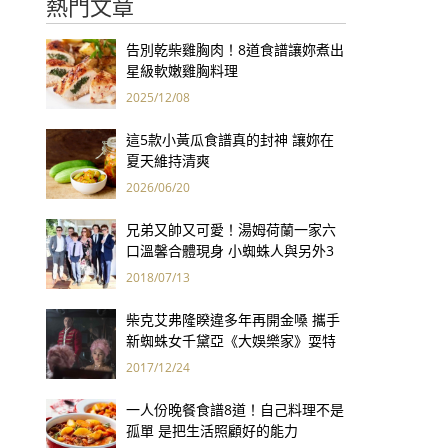
熱門文章
告別乾柴雞胸肉！8道食譜讓妳煮出
星級軟嫩雞胸料理
2025/12/08
這5款小黃瓜食譜真的封神 讓妳在
夏天維持清爽
2026/06/20
兄弟又帥又可愛！湯姆荷蘭一家六
口溫馨合體現身 小蜘蛛人與另外3
個弟弟感情超好！
2018/07/13
柴克艾弗隆睽違多年再開金嗓 攜手
新蜘蛛女千黛亞《大娛樂家》耍特
技、談禁忌愛戀
2017/12/24
一人份晚餐食譜8道！自己料理不是
孤單 是把生活照顧好的能力