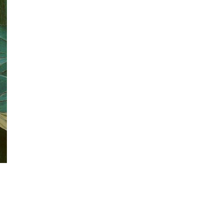
立刻造成轟動，糕餅店每天早上八點營業(週日
為早上九點)，清晨四、五點就開始排隊，每天
限量300個，一人限購兩個，如需大量購買，需
提前兩週預訂，一個原價5美金的Cronut，黑市
價格最'