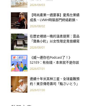
2026/08/03
【時尚產業一週要事】愛馬仕業績
成長、LVMH時裝部門終結虧損、
Kering轉型策略初現成效、Prada
2026/08/02
集團財報亮眼
在歷史裡過一晚的溫柔提案：雲品
「寶桑小町」以女性限定青旅續寫
台東老屋記憶
2026/08/01
《威～連你也Podcast了！》
S21E9：有些錢，本來就不是你該
賺的——讀《一個投機者的告白》
2026/07/31
連續十年米其林三星、全球最難預
約！東京傳奇壽司「鮨さいとう」
為何破例首度來台？
2026/07/30