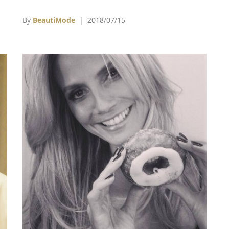
為
徒」，也就是連教宗都罕見抨擊、具四千年歷史
的古埃及傑作「方尖碑」。
By
BeautiMode
| 2018/07/15