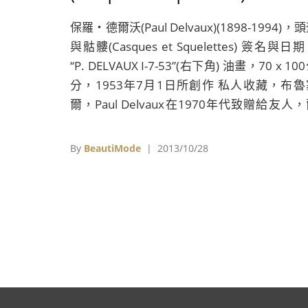
保羅‧德爾沃(Paul Delvaux)(1898-1994)，
與骷髏(Casques et Squelettes) 簽名與日
“P. DELVAUX I-7-53”(右下角) 油畫，70 x 10
分，1953年7月1日所創作 私人收藏，布魯
爾，Paul Delvaux在1970年代致贈給友人
後由其後嗣子孫所釋出，2005年2月7日首度
現在倫敦佳士得拍賣會，2013年6月19日在倫
By
BeautiMode
| 2013/10/28
佳士得拍賣會以121,875英鎊拍出。 1952
未來的教宗若望保祿二十三世（見註一）在第2
屆威尼斯雙年展中看到比利時畫家保羅‧德爾
(Paul Delvaux)所創作的一幅被釘在十字架
髏畫作時相當震怒，因此禁止神職人員出席這
展覽，然而對Delvaux來說，骷髏只不過是為
表達「人類」這個概念的「一種非常、非常、
常強烈的表現形式」，將耶఺