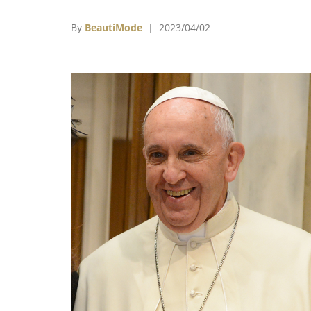
非通用會計準則（non-GAAP）全年每股盈餘
8.97美元，高於原本預期的8.25美元。
By
BeautiMode
| 2023/04/02