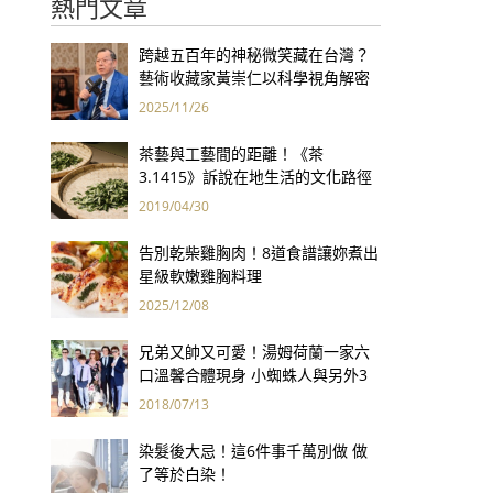
熱門文章
跨越五百年的神秘微笑藏在台灣？
藝術收藏家黃崇仁以科學視角解密
「最年輕的蒙娜麗莎」
2025/11/26
茶藝與工藝間的距離！《茶
3.1415》訴說在地生活的文化路徑
2019/04/30
告別乾柴雞胸肉！8道食譜讓妳煮出
星級軟嫩雞胸料理
2025/12/08
兄弟又帥又可愛！湯姆荷蘭一家六
口溫馨合體現身 小蜘蛛人與另外3
個弟弟感情超好！
2018/07/13
染髮後大忌！這6件事千萬別做 做
了等於白染！