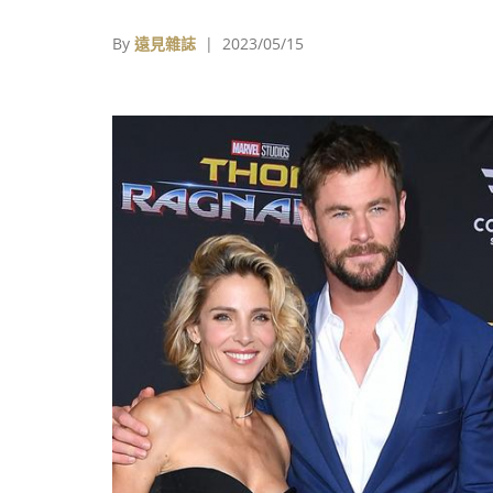
個性，綻放出無比的火花和笑料，他們不按牌
出牌的態度十分逗趣，更深得觀眾愛戴。
By
遠見雜誌
| 2023/05/15