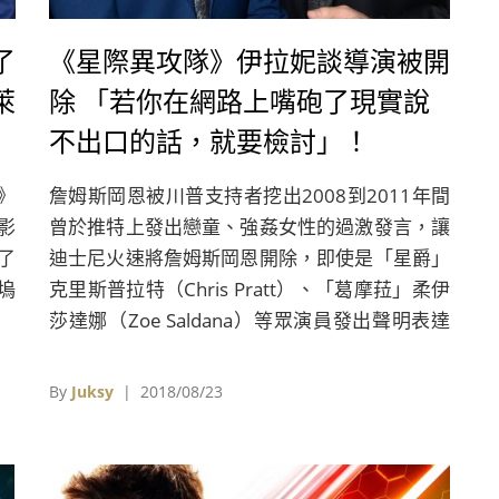
了
《星際異攻隊》伊拉妮談導演被開
萊
除 「若你在網路上嘴砲了現實說
不出口的話，就要檢討」！
》
詹姆斯岡恩被川普支持者挖出2008到2011年間
電影
曾於推特上發出戀童、強姦女性的過激發言，讓
了
迪士尼火速將詹姆斯岡恩開除，即使是「星爵」
塢
克里斯普拉特（Chris Pratt）、「葛摩菈」柔伊
莎達娜（Zoe Saldana）等眾演員發出聲明表達
對導演的支持，現在國外電影媒體紛紛報導迪士
尼高層依然決定不會讓詹姆斯岡恩回歸迪士尼工
By
Juksy
| 2018/08/23
作。