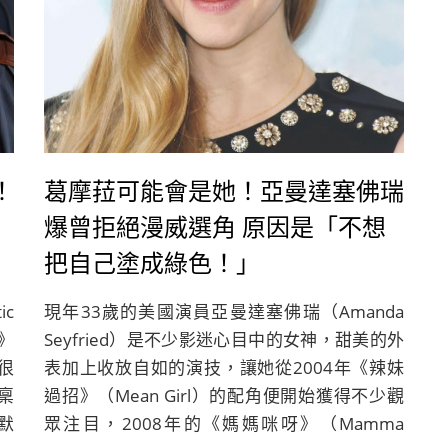
！
葛摩菈可能會是她！亞曼達塞佛瑞
爆曾拒絕漫威選角 原因是「不想
把自己塗成綠色！」
c
現年33歲的美國演員亞曼達塞佛瑞（Amanda
》
Seyfried）是不少影迷心目中的女神，甜美的外
個很
表加上收放自如的演技，讓她從2004年《辣妹
稟
過招》（Mean Girl）的配角便開始獲得不少觀
默
眾注目，2008年的《媽媽咪呀》（Mamma