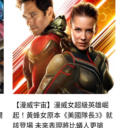
【漫威宇宙】漫威女超級英雄崛
爾
起！黃蜂女原本《美國隊長3》就
該登場 未來表現將比蟻人更搶