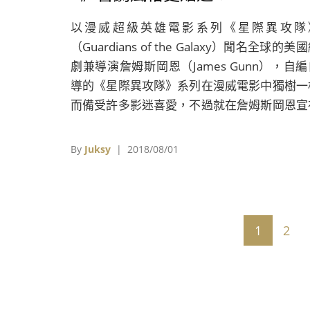
以漫威超級英雄電影系列《星際異攻隊
（Guardians of the Galaxy）聞名全球的美
劇兼導演詹姆斯岡恩（James Gunn），自編
導的《星際異攻隊》系列在漫威電影中獨樹一
而備受許多影迷喜愛，不過就在詹姆斯岡恩宣
已經完成《星際異攻隊3》劇本之後，在先前
姆斯岡恩卻因為被網友挖出昔日曾發表戀童、
By
Juksy
| 2018/08/01
姦推特發言而引發爭議，火速就被迪士尼發表
明並將他開除，讓《星際異攻隊》演員相當驚
且不捨。
1
2