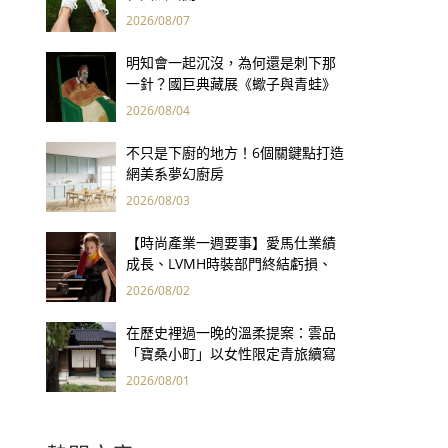
2026/08/07
明知會一起沉沒，為何還是刺下那
一針？國巨典藏展《蠍子與青蛙》
用66件名作拷問人性
2026/08/04
不只是下廚的地方！6個關鍵點打造
網美系夢幻廚房
2026/08/03
【時尚產業一週要事】愛馬仕業績
成長、LVMH時裝部門終結虧損、
Kering轉型策略初現成效、Prada
2026/08/02
集團財報亮眼
在歷史裡過一晚的溫柔提案：雲品
「寶桑小町」以女性限定青旅續寫
台東老屋記憶
2026/08/01