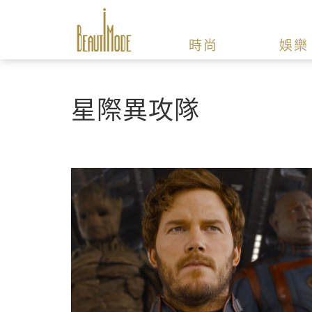
時尚
娛樂
星際異攻隊