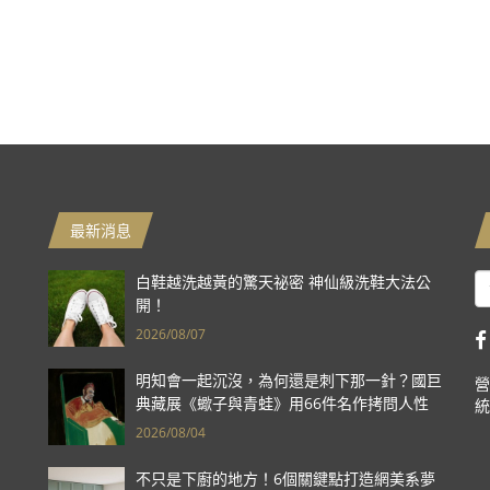
最新消息
白鞋越洗越黃的驚天祕密 神仙級洗鞋大法公
開！
2026/08/07
明知會一起沉沒，為何還是刺下那一針？國巨
營
典藏展《蠍子與青蛙》用66件名作拷問人性
統
2026/08/04
不只是下廚的地方！6個關鍵點打造網美系夢