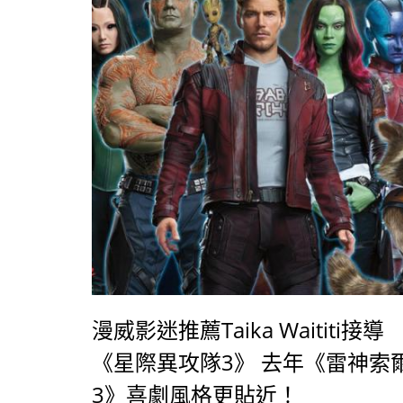
漫威影迷推薦Taika Waititi接導
《星際異攻隊3》 去年《雷神索
3》喜劇風格更貼近！