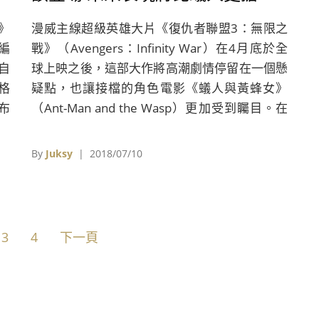
眼！
》
漫威主線超級英雄大片《復仇者聯盟3：無限之
國編
戰》（Avengers：Infinity War）在4月底於全
自
球上映之後，這部大作將高潮劇情停留在一個懸
格
疑點，也讓接檔的角色電影《蟻人與黃蜂女》
布
（Ant-Man and the Wasp）更加受到矚目。在
詹
上個月男女主角「蟻人」保羅洛德（Paul
強
Rudd）和「黃蜂女」伊凡潔琳莉莉
By
Juksy
| 2018/07/10
聲
（Evangeline Lilly）都來到台灣作盛大的電影宣
訝
傳，現在漫威老闆凱文費奇（Kevin Feige）和
導演派頓瑞德（Peyton Reed）都來提醒影迷千
萬別以為這只是一部單純的蟻人續集，事實上黃
3
4
下一頁
蜂女更是需要大家睜大眼睛注意的新女性超級英
雄角色。