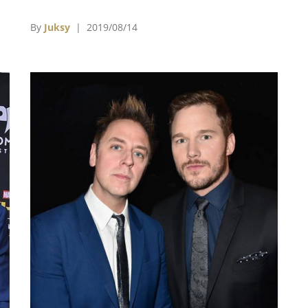
理
Mia）更是讓她知名度大開，站上了一線女星的
地位。
By
Juksy
| 2019/08/14