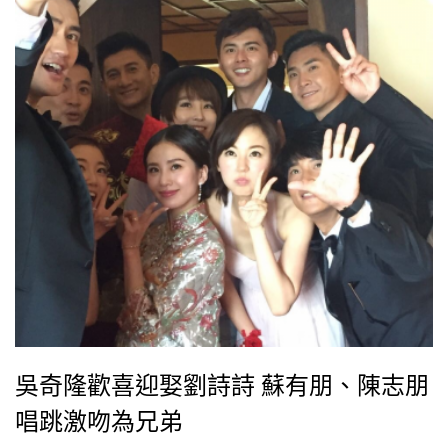
吳奇隆歡喜迎娶劉詩詩 蘇有朋、陳志朋
唱跳激吻為兄弟