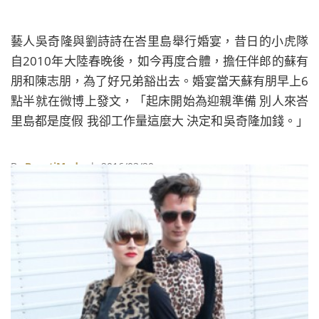
藝人吳奇隆與劉詩詩在峇里島舉行婚宴，昔日的小虎隊
自2010年大陸春晚後，如今再度合體，擔任伴郎的蘇有
朋和陳志朋，為了好兄弟豁出去。婚宴當天蘇有朋早上6
點半就在微博上發文，「起床開始為迎親準備 別人來峇
里島都是度假 我卻工作量這麼大 決定和吳奇隆加錢。」
陳志朋則是分享了他與吳奇隆的合照，寫著「好兄弟，
一輩子」。
By
BeautiMode
| 2016/03/20