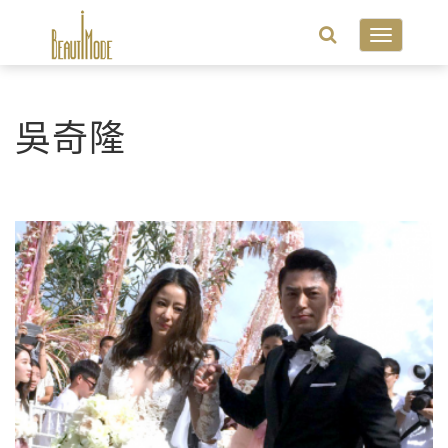
Toggle
navigatio
吳奇隆