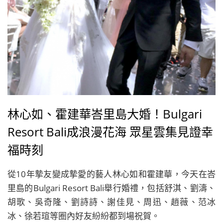
林心如、霍建華峇里島大婚！Bulgari
Resort Bali成浪漫花海 眾星雲集見證幸
福時刻
從10年摯友變成摯愛的藝人林心如和霍建華，今天在峇
里島的Bulgari Resort Bali舉行婚禮，包括舒淇、劉濤、
胡歌、吳奇隆、劉詩詩、謝佳見、周迅、趙薇、范冰
冰、徐若瑄等圈內好友紛紛都到場祝賀。