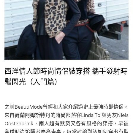
西洋情人節時尚情侶裝穿搭 攜手發射時
髦閃光（入門篇）
之前BeautiMode曾經和大家介紹過史上最強時髦情侶，
來自荷蘭阿姆斯特丹的時尚部落客Linda Tol與男友Niels
Oostenbrink，兩人超有默契又各有風格的穿搭，早被
全球時尚追隨者奉為圭臬，每當討論到該如何穿出有型