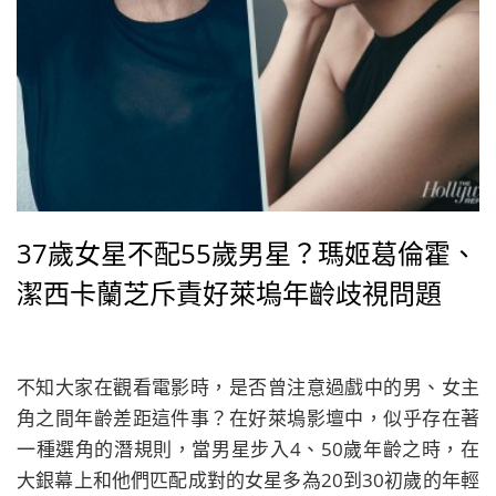
37歲女星不配55歲男星？瑪姬葛倫霍、
潔西卡蘭芝斥責好萊塢年齡歧視問題
不知大家在觀看電影時，是否曾注意過戲中的男、女主
角之間年齡差距這件事？在好萊塢影壇中，似乎存在著
一種選角的潛規則，當男星步入4、50歲年齡之時，在
大銀幕上和他們匹配成對的女星多為20到30初歲的年輕