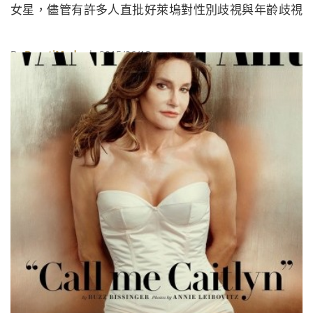
女星，儘管有許多人直批好萊塢對性別歧視與年齡歧視
的問題實在太嚴重，但這樣標準的好萊塢思考模式，卻
實在很難於一夕之間徹底改變，像是日前曾獲奧斯卡提
By
BeautiMode
| 2015/06/13
名的知性女星瑪姬葛倫霍Maggie Gyllenhaal接受The
Wrap訪問時，談及自己近來便曾遭受這樣不成文又不尊
重的「年齡歧視」對待，她表示現年37歲的她，被片商
認為無法勝任演出55歲男演員的愛人，原因竟是她「太
老」！