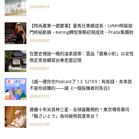
2026/08/03
【時尚產業一週要事】愛馬仕業績成長、LVMH時裝部
門終結虧損、Kering轉型策略初現成效、Prada集團財
報亮眼
2026/08/02
在歷史裡過一晚的溫柔提案：雲品「寶桑小町」以女性
限定青旅續寫台東老屋記憶
2026/08/01
《威～連你也Podcast了！》S21E9：有些錢，本來就
不是你該賺的——讀《一個投機者的告白》
2026/07/31
連續十年米其林三星、全球最難預約！東京傳奇壽司
「鮨さいとう」為何破例首度來台？
2026/07/30