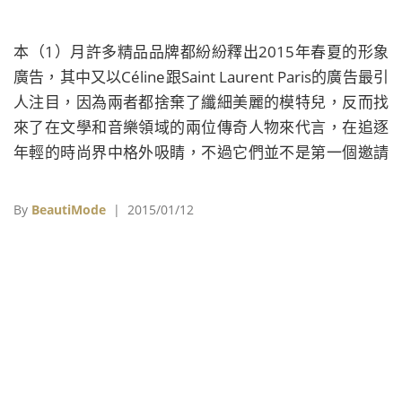
本（1）月許多精品品牌都紛紛釋出2015年春夏的形象
廣告，其中又以Céline跟Saint Laurent Paris的廣告最引
人注目，因為兩者都捨棄了纖細美麗的模特兒，反而找
來了在文學和音樂領域的兩位傳奇人物來代言，在追逐
年輕的時尚界中格外吸睛，不過它們並不是第一個邀請
銀髮熟女擔任形象代言人的品牌，本篇BeautiMode就要
介紹8組邀請銀髮熟女代言廣告的時尚品牌，一舉顛覆你
By
BeautiMode
| 2015/01/12
對「時尚=年輕」的既定想像。