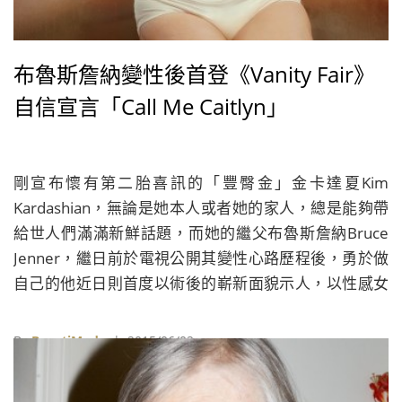
布魯斯詹納變性後首登《Vanity Fair》
自信宣言「Call Me Caitlyn」
剛宣布懷有第二胎喜訊的「豐臀金」金卡達夏Kim
Kardashian，無論是她本人或者她的家人，總是能夠帶
給世人們滿滿新鮮話題，而她的繼父布魯斯詹納Bruce
Jenner，繼日前於電視公開其變性心路歷程後，勇於做
自己的他近日則首度以術後的嶄新面貌示人，以性感女
郎之姿登上《Vainty Fair》雜誌封面，向眾人表白自信
宣言，並希望大家忘卻他昔日舊名，改以全新名字「凱
By
BeautiMode
| 2015/06/02
特琳詹納Caitlyn Jenner」來稱呼她！