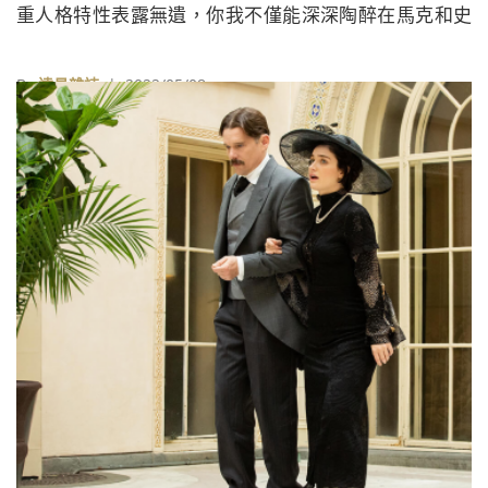
重人格特性表露無遺，你我不僅能深深陶醉在馬克和史
蒂芬的人生故事裡，也在古埃及眾神的文化氛圍下，迸
發澎湃的視覺饗宴。
By
遠見雜誌
| 2022/05/08