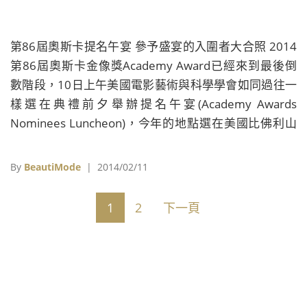
第86屆奧斯卡提名午宴 參予盛宴的入圍者大合照 2014
第86屆奧斯卡金像獎Academy Award已經來到最後倒
數階段，10日上午美國電影藝術與科學學會如同過往一
樣選在典禮前夕舉辦提名午宴(Academy Awards
Nominees Luncheon)，今年的地點選在美國比佛利山
莊的希爾頓飯店舉行，現場除了向所有入圍者祝賀外，
也會頒發提名證書給所有入圍者。而今年出席午宴的入
By
BeautiMode
| 2014/02/11
圍者，包括影后呼聲極高的凱特布蘭琪、首度入圍女主
角的艾美亞當斯、《華爾街之狼》男主角李奧納多狄卡
1
2
下一頁
皮歐與導演馬丁史柯西斯、影后梅莉史翠普和珊卓布拉
克等好萊塢巨星，場面十分熱鬧。此外，今年也不例外
的在盛宴後拍張全體大合照，&#