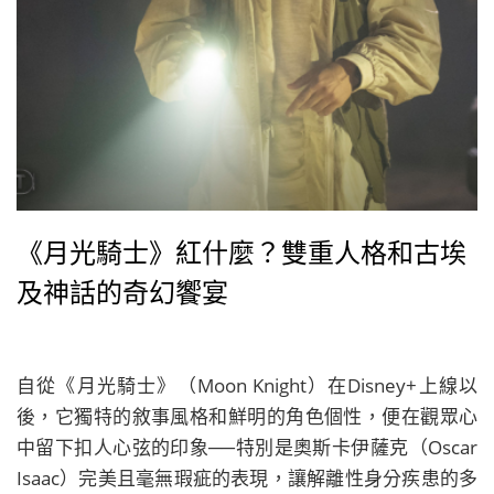
《月光騎士》紅什麼？雙重人格和古埃
及神話的奇幻饗宴
自從《月光騎士》（Moon Knight）在Disney+上線以
後，它獨特的敘事風格和鮮明的角色個性，便在觀眾心
中留下扣人心弦的印象──特別是奧斯卡伊薩克（Oscar
Isaac）完美且毫無瑕疵的表現，讓解離性身分疾患的多