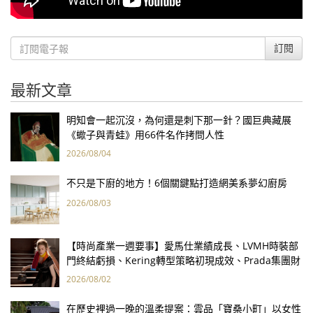
訂閱
最新文章
明知會一起沉沒，為何還是刺下那一針？國巨典藏展
《蠍子與青蛙》用66件名作拷問人性
2026/08/04
不只是下廚的地方！6個關鍵點打造網美系夢幻廚房
2026/08/03
【時尚產業一週要事】愛馬仕業績成長、LVMH時裝部
門終結虧損、Kering轉型策略初現成效、Prada集團財
報亮眼
2026/08/02
在歷史裡過一晚的溫柔提案：雲品「寶桑小町」以女性