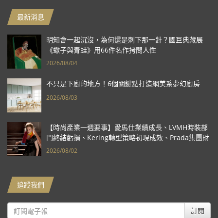
最新消息
明知會一起沉沒，為何還是刺下那一針？國巨典藏展
《蠍子與青蛙》用66件名作拷問人性
2026/08/04
不只是下廚的地方！6個關鍵點打造網美系夢幻廚房
2026/08/03
【時尚產業一週要事】愛馬仕業績成長、LVMH時裝部
門終結虧損、Kering轉型策略初現成效、Prada集團財
報亮眼
2026/08/02
追蹤我們
訂閱