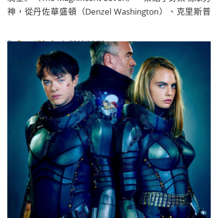
神，從丹佐華盛頓（Denzel Washington）、克里斯普
瑞特（Chris Pratt）、伊森霍克（Ethan Hawke）到南
韓男星李秉憲，光是這超強卡司就足夠讓粉絲心甘情願
By
BeautiMode
| 2016/10/01
的買票進戲院支持。