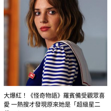
大爆紅！《怪奇物語》羅賓備受觀眾喜
愛 一熱搜才發現原來她是「超級星二