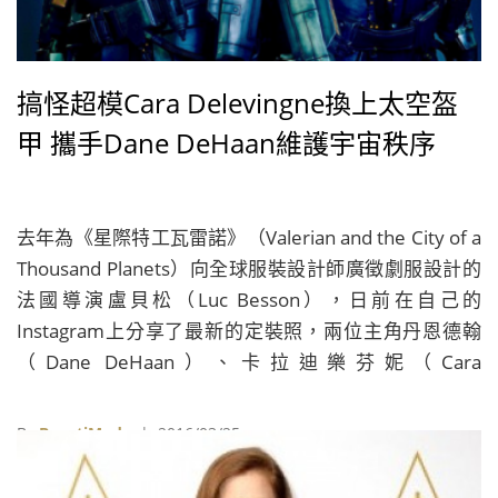
搞怪超模Cara Delevingne換上太空盔
甲 攜手Dane DeHaan維護宇宙秩序
去年為《星際特工瓦雷諾》（Valerian and the City of a
Thousand Planets）向全球服裝設計師廣徵劇服設計的
法國導演盧貝松（Luc Besson），日前在自己的
Instagram上分享了最新的定裝照，兩位主角丹恩德翰
（Dane DeHaan）、卡拉迪樂芬妮（Cara
Delevingne）身穿太空盔甲亮相，戰服的細節設計相當
講究，讓影迷大呼期待。
By
BeautiMode
| 2016/03/25