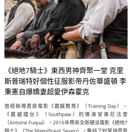
《絕地7騎士》東西男神齊聚一堂 克里
斯普瑞特好個性征服影帝丹佐華盛頓 李
秉憲自爆嬌妻超愛伊森霍克
曾經執導賣座電影《震撼教育》（Training Day）、
《震撼擂台》（Southpaw）的導演安東尼法奎
（Antoine Fuqua），2016年帶來全新硬派電影《絕地7
騎士》（The Magnificent Seven），集結了好萊塢眾男