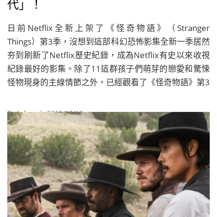
代」！
日前Netflix全新上架了《怪奇物語》（Stranger
Things）第3季，沒想到這部科幻恐怖影集全新一季居然
夯到刷新了Netflix歷史紀錄，成為Netflix有史以來收視
紀錄最好的影集。除了11這群孩子們萌芽的戀愛和驚悚
怪物現身的主線情節之外，已經觀看了《怪奇物語》第3
季的粉絲，肯定不能不注意到Steve身邊全新誕生的角色
羅賓（Robin）！
By
Juksy
| 2019/07/18