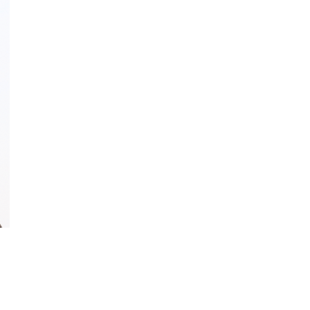
s；
出現在Burberry廣告中，亮麗的外型更讓她一炮
萊德
而紅，除了擔任多季代言人外，也是品牌的御用
戰戲
走秀模特兒。
蜜坎
邦臣