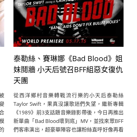
泰勒絲、賽琳娜《Bad Blood》姐
妹鬩牆 小天后號召BFF組惡女復仇
天團
被
從西洋鄉村音樂轉戰流行樂的小天后泰勒絲
變
Taylor Swift，果真沒讓歌迷們失望，繼新專輯
合
《1989》前3支話題音樂錄影帶後，今日再推出
超模
新單曲「Bad Blood壞到底」MV，並找來眾BFF
歷的
們客串演出，超豪華陣容也讓粉絲直呼好像再看