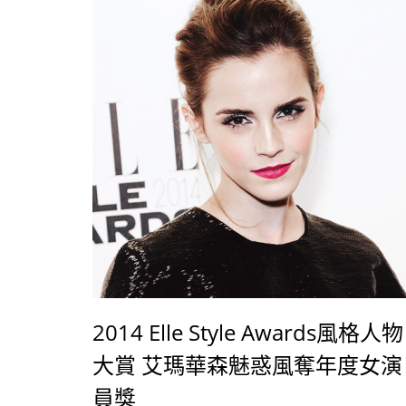
時尚金童Tom Ford、「小馬哥」Marc Jacob
搞怪超模卡拉迪樂芬妮Cara Delevigne、布
利庫柏嫩模女友Suki Waterhouse、近來轉
劇圈的凱特阿普頓Kate Upton、黑珍珠娜歐
貝兒Naomi Campbell、傳奇超模吉賽兒
Gisele Bundchen、頂著標誌大紅法的&
2014 Elle Style Awards風格人物
大賞 艾瑪華森魅惑風奪年度女演
員獎