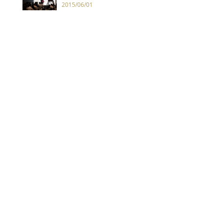
萬港幣創全球手袋拍賣最高價
2015/06/01