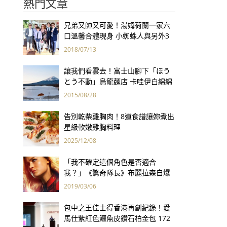
熱門文章
兄弟又帥又可愛！湯姆荷蘭一家六
口溫馨合體現身 小蜘蛛人與另外3
個弟弟感情超好！
2018/07/13
讓我們看雲去！富士山腳下「ほう
とう不動」烏龍麵店 卡哇伊白綿綿
造型療癒你的心
2015/08/28
告別乾柴雞胸肉！8道食譜讓妳煮出
星級軟嫩雞胸料理
2025/12/08
「我不確定這個角色是否適合
我？」《驚奇隊長》布麗拉森自爆
原本不想當超級英雄
2019/03/06
包中之王佳士得香港再創紀錄！愛
馬仕紫紅色鱷魚皮鑽石柏金包 172