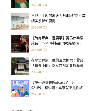
用66件名作拷問人性
2026/08/04
不只是下廚的地方！6個關鍵點打造
網美系夢幻廚房
2026/08/03
【時尚產業一週要事】愛馬仕業績
成長、LVMH時裝部門終結虧損、
Kering轉型策略初現成效、Prada
2026/08/02
集團財報亮眼
在歷史裡過一晚的溫柔提案：雲品
「寶桑小町」以女性限定青旅續寫
台東老屋記憶
2026/08/01
《威～連你也Podcast了！》
S21E9：有些錢，本來就不是你該
賺的——讀《一個投機者的告白》
2026/07/31