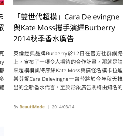
卡
「雙世代超模」Cara Delevingne
眾
與Kate Moss攜手演繹Burberry
2014秋季香水廣告
克
英倫經典品牌Burberry於12日在官方社群網路
ey
上，宣布了一項令人期待的合作計畫，那就是請
大都
來超模模凱特摩絲Kate Moss與搞怪名模卡拉迪
多
樂芬妮Cara Delevingne一齊替將於今年秋天推
豔
出的全新香水代言，至於形象廣告則將由知名的
由
時尚攝影師Mario Testino掌鏡。說起兩位跨世
負責
代的超模，其實都和Burberry相當有淵源，凱特
By
BeautiMode
| 2014/03/14
藝
摩絲在1999年首度於Burberry廣告系列中亮
美
相，而近日最具話題的新世代超模卡拉迪樂芬
r、
妮，則是從2010年加入Burberry Family並首次