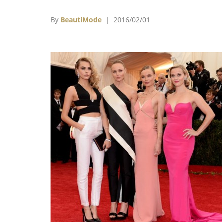
美國名模Karlie Kloss、來自波多黎各，被認
新生代黑人名模之首的Joan Smalls等等。
By
BeautiMode
| 2016/02/01