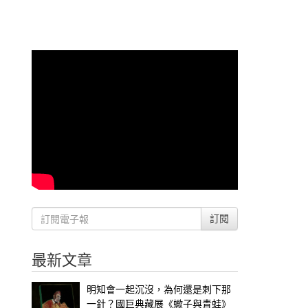
訂閱
最新文章
明知會一起沉沒，為何還是刺下那
一針？國巨典藏展《蠍子與青蛙》