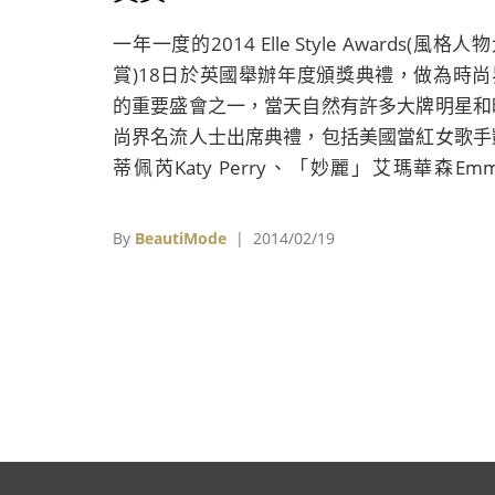
一年一度的2014 Elle Style Awards(風格人
賞)18日於英國舉辦年度頒獎典禮，做為時尚
的重要盛會之一，當天自然有許多大牌明星和
尚界名流人士出席典禮，包括美國當紅女歌手
蒂佩芮Katy Perry、「妙麗」艾瑪華森Em
Watson、當紅音樂製作人菲董Pharrel
Williams、最近剛出櫃的搞怪名模卡拉迪樂芬
By
BeautiMode
| 2014/02/19
Cara Delevigne和澳洲流行天后凱莉米洛Kyl
Minogue等人。今年的兩項大獎「年度風雲女
Woman of the Year」和「年度風雲男性Man 
the Year」則分別由人氣紅不讓的歌手凱蒂佩
和英國男演員湯姆希德斯頓Tom Hiddlesto
下；至於近來在電影圈表現不俗的「妙麗」艾
華森獲頒「年度女星獎Actress of the Year
今年「年度英國設計師British Designer of t