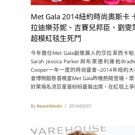
Met Gala 2014紐約時尚奧斯卡 
拉迪樂芬妮、吉賽兒邦臣、劉雯
超模紅毯生死鬥
今年擔任Met Gala副策展人的莎拉潔西卡帕
Sarah Jessica Parker與布萊德利庫柏Bradl
Cooper一年一度的時尚盛會--2014年紐約
會博物館慈善晚宴Met Gala昨晚熱鬧登場，眾
好萊塢名流巨星皆紛紛盛裝出席，在紅毯上爭
鬥美上演生死鬥。由於Met Gala近年來皆
《VOGUE》總編安娜溫圖由Anna Wintour
By
BeautiMode
| 2014/05/07
擔任活動主席，因此現場除了看得到大牌名流
人外，時尚圈重量級設計師與眾多超模，像是
國A咖設計師Michael Kors、Tommy Hilfige