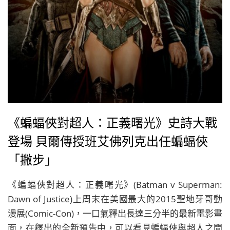
《蝙蝠俠對超人：正義曙光》史詩大戰
登場 貝爾傳授班艾佛列克出任蝙蝠俠
「撇步」
《蝙蝠俠對超人：正義曙光》(Batman v Superman:
Dawn of Justice)上周末在美國最大的2015聖地牙哥動
漫展(Comic-Con)，一口氣釋出長達三分半的最新電影畫
面，在釋出的全新預告中，可以看見蝙蝠俠與超人之間