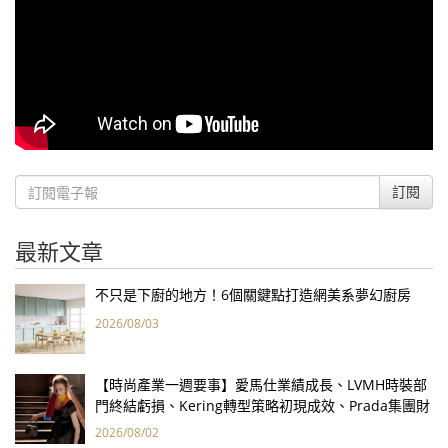
訂閱
最新文章
不只是下廚的地方！6個關鍵點打造網美系夢幻廚房
2026/08/03
【時尚產業一週要事】愛馬仕業績成長、LVMH時裝部
門終結虧損、Kering轉型策略初現成效、Prada集團財
報亮眼
2026/08/02