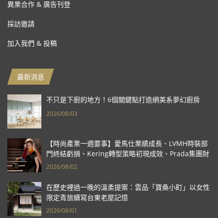
異業合作 & 廣告刊登
採訪邀請
加入我們 & 投稿
最新消息
不只是下廚的地方！6個關鍵點打造網美系夢幻廚房
2026/08/03
【時尚產業一週要事】愛馬仕業績成長、LVMH時裝部
門終結虧損、Kering轉型策略初現成效、Prada集團財
報亮眼
2026/08/02
在歷史裡過一晚的溫柔提案：雲品「寶桑小町」以女性
限定青旅續寫台東老屋記憶
2026/08/01