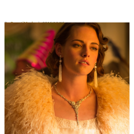
By
BeautiMode
| 2016/12/15