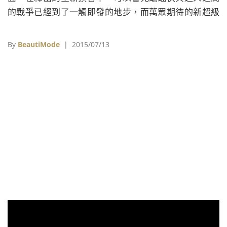
的戰爭已經到了一觸即發的地步，而萬眾期待的新超級
英雄，由以色列女星蓋兒賈多特詮釋的「神力女超人
Wonder Woman」則首度亮相，充滿女性堅強力量的裝
By
BeautiMode
| 2015/07/13
扮讓許多影迷超級驚艷！