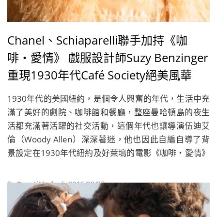
Chanel、Schiaparelli聯手加持《咖
啡‧愛情》 戲服設計師Suzy Benzinger
重現1930年代Café Society絕美風華
1930年代的美國紐約，是個令人興奮的年代，生活中充
滿了美好的劇院、咖啡館和餐廳，整座曼哈頓島的夜生
活都充滿著活躍的社交活動，這個年代也讓導演伍迪艾
倫（Woody Allen）深深著迷，他也因此自編自導了背
景設定在1930年代紐約及好萊塢的電影《咖啡‧愛情》
（Café Society）。
By
BeautiMode
| 2016/08/27