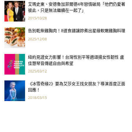
艾瑪史東、安德魯加菲爾德4年戀情破局「他們仍愛著
彼此，只是無法繼續在一起了」
2015/10/28
告別乾柴雞胸肉！8道食譜讓妳煮出星級軟嫩雞胸料理
2025/12/08
紐約見證女力影響！台灣性別平等週頌揚女性韌性 盧
佳慧琴音傳遞自由與希望
2025/03/12
《冰雪奇緣2》要為艾莎女王找女朋友？導演首度正面
回應！
2018/03/15