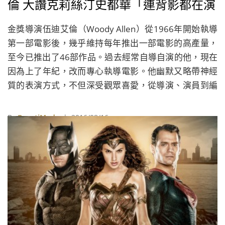
倫 大讚克莉絲汀史都華「連背影都在演
戲」
金獎導演伍迪艾倫（Woody Allen）從1966年開始執導
第一部電影後，幾乎維持每年推出一部電影的高產量，
至今已推出了46部作品。過去經常自導自演的他，現在
因為上了年紀，改而專心執導電影。他幽默又略帶神經
質的表演方式，不但深受觀眾喜愛，從導演、演員到編
劇都一手包辦的他，更曾榮獲三次奧斯卡最佳原創劇本
獎及一次最佳導演獎的肯定。
By
BeautiMode
| 2016/08/16