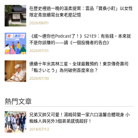
在歷史裡過一晚的溫柔提案：雲品「寶桑小町」以女性
限定青旅續寫台東老屋記憶
2026/08/01
《威～連你也Podcast了！》S21E9：有些錢，本來就
不是你該賺的——讀《一個投機者的告白》
2026/07/31
連續十年米其林三星、全球最難預約！東京傳奇壽司
「鮨さいとう」為何破例首度來台？
2026/07/30
熱門文章
兄弟又帥又可愛！湯姆荷蘭一家六口溫馨合體現身 小
蜘蛛人與另外3個弟弟感情超好！
2018/07/13