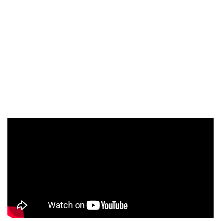
Demeulemeester，是著名的「安特衛普六君子」
（Antwerp Six）之一，以歌德融合波希米亞風格的設計
見長，在她的服裝秀中，永遠只存在著單純的黑與白。
1980年代，從比利時皇家藝&#