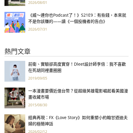
2026/08/01
《威～連你也Podcast了！》S21E9：有些錢，本來就
不是你該賺的——讀《一個投機者的告白》
2026/07/31
熱門文章
前衛、實驗卻高度實穿！Dleet設計師李倍︰我不喜歡
在死胡同裡畫圈圈
2019/09/05
一本漫畫要價近億台幣？從超級英雄電影崛起看美國漫
畫收藏市場
2015/08/30
經典再現：FX《Love Story》如何重塑小約翰甘迺迪夫
婦的極簡神話
2026/02/12