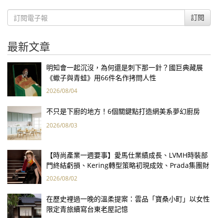
訂閱
最新文章
明知會一起沉沒，為何還是刺下那一針？國巨典藏展
《蠍子與青蛙》用66件名作拷問人性
2026/08/04
不只是下廚的地方！6個關鍵點打造網美系夢幻廚房
2026/08/03
【時尚產業一週要事】愛馬仕業績成長、LVMH時裝部
門終結虧損、Kering轉型策略初現成效、Prada集團財
報亮眼
2026/08/02
在歷史裡過一晚的溫柔提案：雲品「寶桑小町」以女性
限定青旅續寫台東老屋記憶