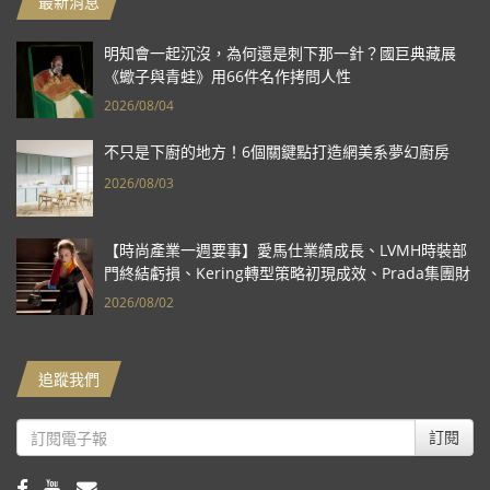
最新消息
明知會一起沉沒，為何還是刺下那一針？國巨典藏展
《蠍子與青蛙》用66件名作拷問人性
2026/08/04
不只是下廚的地方！6個關鍵點打造網美系夢幻廚房
2026/08/03
【時尚產業一週要事】愛馬仕業績成長、LVMH時裝部
門終結虧損、Kering轉型策略初現成效、Prada集團財
報亮眼
2026/08/02
追蹤我們
訂閱