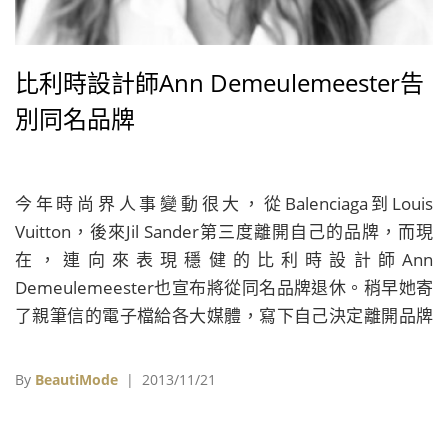
比利時設計師Ann Demeulemeester告
別同名品牌
今年時尚界人事變動很大，從Balenciaga到Louis
Vuitton，後來Jil Sander第三度離開自己的品牌，而現
在，連向來表現穩健的比利時設計師Ann
Demeulemeester也宣布將從同名品牌退休。稍早她寄
了親筆信的電子檔給各大媒體，寫下自己決定離開品牌
的原因：「我個人的生涯和品牌即將邁向新時代，即使
沒有我，品牌精神跟價值依然會繼續傳承。我相信任何
By
BeautiMode
| 2013/11/21
一個曾與我共同打拚的人，我們已經準備好要一起迎向
未來。」1985年創立同名品牌的Ann