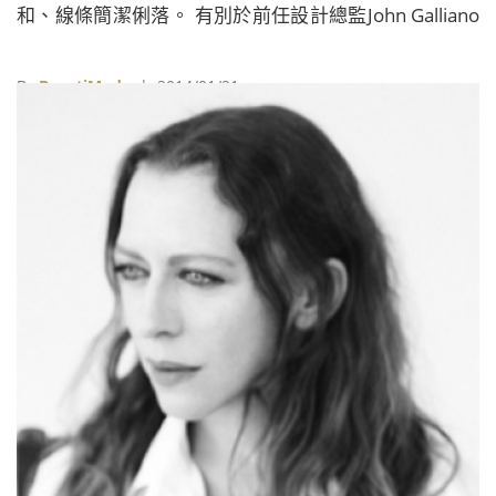
和、線條簡潔俐落。 有別於前任設計總監John Galliano
擅長結合多種不同文化的鋪張華麗設計，Raf Simons延
續上一季的理念，嘗試著轉換眾人被慣壞的眼光和口
By
BeautiMode
| 2014/01/21
味，將設計導向藝術與實用兼具的層面：「這次我刻意
將高級訂製服常用的戲劇張力抽離，讓設計變得更貼近
真實。這是設計師的義務，大家都說高級訂製服展示的
是一種夢想，但設計師有責任將服裝發表秀打造得如&