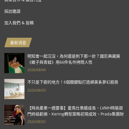
採訪邀請
加入我們 & 投稿
最新消息
明知會一起沉沒，為何還是刺下那一針？國巨典藏展
《蠍子與青蛙》用66件名作拷問人性
2026/08/04
不只是下廚的地方！6個關鍵點打造網美系夢幻廚房
2026/08/03
【時尚產業一週要事】愛馬仕業績成長、LVMH時裝部
門終結虧損、Kering轉型策略初現成效、Prada集團財
報亮眼
2026/08/02