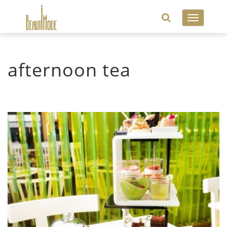
Toggle
navigatio
afternoon tea