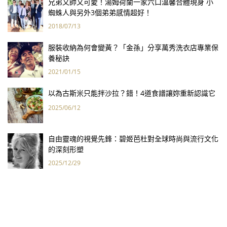
兄弟又帥又可愛！湯姆荷蘭一家六口溫馨合體現身 小
蜘蛛人與另外3個弟弟感情超好！
2018/07/13
服裝收納為何會變黃？「金孫」分享萬秀洗衣店專業保
養秘訣
2021/01/15
以為古斯米只能拌沙拉？錯！4道食譜讓妳重新認識它
2025/06/12
自由靈魂的視覺先鋒：碧姬芭杜對全球時尚與流行文化
的深刻形塑
2025/12/29