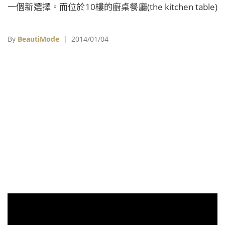
一個新選擇。而位於10樓的廚桌餐廳(the kitchen table)
在新年度以「仕女的珠寶飾品」為概念為下午茶注入新
元素。 下午茶廚房現點現做餐點 下午茶鹹點 甜點主廚
By
BeautiMode
| 2014/01/04
洪哲煒下午茶設計靈感來自客人身上穿戴的飾品，黑松
露馬卡龍像是華麗珍貴的黑鑽，玫瑰和紅莓代表紅寶，
下午茶包括了九款甜點及五款鹹點，和四道現點現做的
冷熱前菜、咖啡和茶款，雙人份價格為台幣1,400元