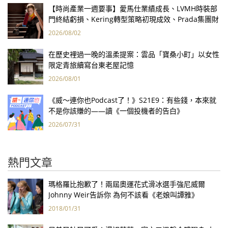
【時尚產業一週要事】愛馬仕業績成長、LVMH時裝部
門終結虧損、Kering轉型策略初現成效、Prada集團財
報亮眼
2026/08/02
在歷史裡過一晚的溫柔提案：雲品「寶桑小町」以女性
限定青旅續寫台東老屋記憶
2026/08/01
《威～連你也Podcast了！》S21E9：有些錢，本來就
不是你該賺的——讀《一個投機者的告白》
2026/07/31
熱門文章
瑪格羅比抱歉了！兩屆奧運花式滑冰選手強尼威爾
Johnny Weir告訴你 為何不該看《老娘叫譚雅》
2018/01/31