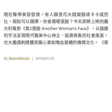
現在醫學美容發達，有人願意花大錢變臉成卡卡或芭
比，假如可以選擇，你會選哪張臉？今天即將上映的義
大利電影《第2張臉 Another Woman’s Face》，以諧趣
的手法呈現現代醫美中心林立、追逐表象的社會風氣，
也大膽諷刺媒體見獵心喜如嗜血蒼蠅的傳媒文化。 《第
2張臉 Another Woman’s Face》描述貝拉 (蘿拉琪雅蒂
Laura Chiatti 飾)在她丈夫瑞尼(普萊希奧西 Alessandro
By
BeautiMode
| 2014/01/10
Prezios飾)位於阿爾卑斯山的醫美中心主持素人整形節
目，在節目中觀眾可看到患者全身纏著紗布像木乃伊一
樣的走來走去，但因節目收視率下滑，調查顯示觀眾看
膩了她的臉，貝拉被贊助商要求撤換，貝拉一氣之下離
開，不料竟發生了車禍，儘