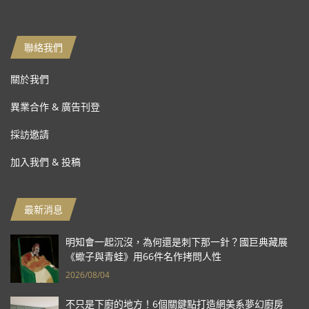
聯絡我們
關於我們
異業合作 & 廣告刊登
採訪邀請
加入我們 & 投稿
最新消息
明知會一起沉沒，為何還是刺下那一針？國巨典藏展
《蠍子與青蛙》用66件名作拷問人性
2026/08/04
不只是下廚的地方！6個關鍵點打造網美系夢幻廚房