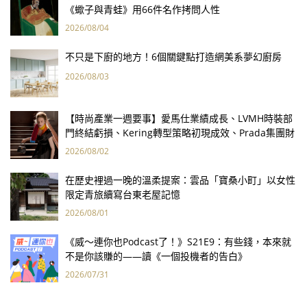
《蠍子與青蛙》用66件名作拷問人性
2026/08/04
不只是下廚的地方！6個關鍵點打造網美系夢幻廚房
2026/08/03
【時尚產業一週要事】愛馬仕業績成長、LVMH時裝部
門終結虧損、Kering轉型策略初現成效、Prada集團財
報亮眼
2026/08/02
在歷史裡過一晚的溫柔提案：雲品「寶桑小町」以女性
限定青旅續寫台東老屋記憶
2026/08/01
《威～連你也Podcast了！》S21E9：有些錢，本來就
不是你該賺的——讀《一個投機者的告白》
2026/07/31