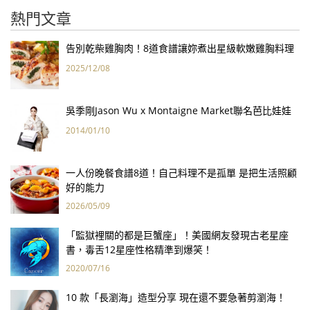
熱門文章
告別乾柴雞胸肉！8道食譜讓妳煮出星級軟嫩雞胸料理
2025/12/08
吳季剛Jason Wu x Montaigne Market聯名芭比娃娃
2014/01/10
一人份晚餐食譜8道！自己料理不是孤單 是把生活照顧
好的能力
2026/05/09
「監獄裡關的都是巨蟹座」！美國網友發現古老星座
書，毒舌12星座性格精準到爆笑！
2020/07/16
10 款「長瀏海」造型分享 現在還不要急著剪瀏海！