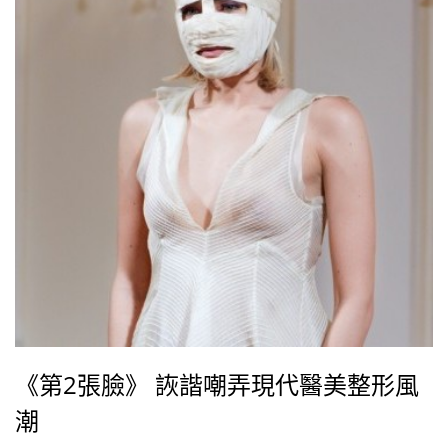
《第2張臉》 詼諧嘲弄現代醫美整形風
潮