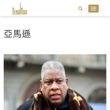
Toggle
navigatio
亞馬遜