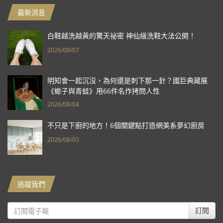
最新消息
白鞋越洗越黃的驚天祕密 神仙級洗鞋大法公開！
2026/08/07
明知會一起沉沒，為何還是刺下那一針？國巨典藏展
《蠍子與青蛙》用66件名作拷問人性
2026/08/04
不只是下廚的地方！6個關鍵點打造網美系夢幻廚房
2026/08/03
追蹤我們
訂閱