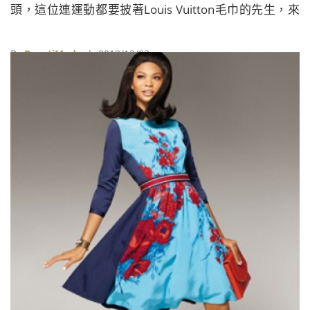
頭，這位連運動都要披著Louis Vuitton毛巾的先生，來
頭可不小，因為前傳奇總編Diana Vreeland的關係進入
《Vogue》工作，30年累積下來的地位，僅次於Anna
By
BeautiMode
| 2013/12/03
Wintour。 近年他積極地想嘗試除了平面雜誌以外的媒
體經驗，因此也能在《American’s New Top Model》中
看見他擔任評審的身影，而今年三月剛轉任到俄國版
《Numero》當資深編輯的他，這幾天又接下了一個新
任務，就是受邀擔任亞馬遜旗下網購Zappos Couture的
藝術指導，將會運用這網站上販售