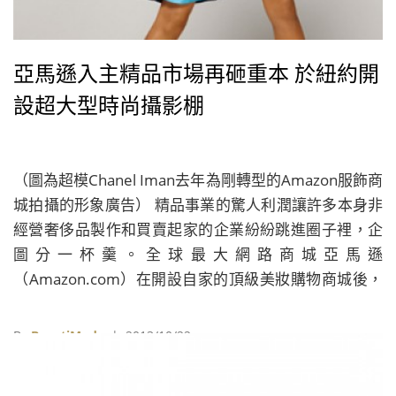
亞馬遜入主精品市場再砸重本 於紐約開
設超大型時尚攝影棚
（圖為超模Chanel Iman去年為剛轉型的Amazon服飾商
城拍攝的形象廣告） 精品事業的驚人利潤讓許多本身非
經營奢侈品製作和買賣起家的企業紛紛跳進圈子裡，企
圖分一杯羹。全球最大網路商城亞馬遜
（Amazon.com）在開設自家的頂級美妝購物商城後，
這幾天又在紐約開設超大型的攝影棚，用來拍攝數位的
精品目錄。攝影棚內又分隔了26個區塊，可分頭執行攝
By
BeautiMode
| 2013/10/22
影工作，保守估計一天至少可以產出19,000幀視覺作
品，相當驚人。 從CEO Jeff Bezos的各式作為看來，亞