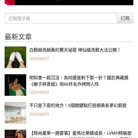
訂閱
最新文章
白鞋越洗越黃的驚天祕密 神仙級洗鞋大法公開！
2026/08/07
明知會一起沉沒，為何還是刺下那一針？國巨典藏展
《蠍子與青蛙》用66件名作拷問人性
2026/08/04
不只是下廚的地方！6個關鍵點打造網美系夢幻廚房
2026/08/03
【時尚產業一週要事】愛馬仕業績成長、LVMH時裝部