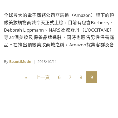
全球最大的電子商務公司亞馬遜（Amazon）旗下的頂
級美妝購物商城今天正式上線，目前有包含Burberry、
Deborah Lippmann、NARS及歐舒丹（L’OCCITANE）
等24個美妝及保養品牌進駐，同時也販售男性保養商
品。在推出頂級美妝商城之前，Amazon採集客群及各
方意見，精心打造完美的網路消費動線，除了基本的商
品及品牌分類外，購物時還可以點選「Shop by
By
BeautiMode
| 2013/10/11
Trend」，將時下最新流行通通打包回家。 【點此體驗
Amazon最新線上服務】 延伸閱讀： 全球時尚商城龍
«
上一頁
6
7
8
9
頭頗特女士Net-a-Porter 自創社群平台The Netbook正
式上線 美國平價品牌塔吉特Target將與Peter Pilotto推
出聯名系列 明年2月Net-a-Porter可買到 愛馬仕Hermès
推出絲巾穿搭教學App《Silk Knots》 教妳一ċ