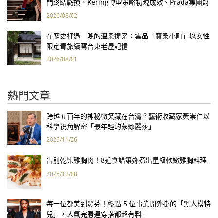
門終結虧損、Kering轉型策略初現成效、Prada集團財
報亮眼
2026/08/02
在歷史裡過一晚的溫柔提案：雲品「寶桑小町」以女性
限定青旅續寫台東老屋記憶
2026/08/01
熱門文章
跨越五百年的神秘微笑藏在台灣？藝術收藏家黃崇仁以
科學視角解密「最年輕的蒙娜麗莎」
2025/11/26
告別乾柴雞胸肉！8道食譜讓妳煮出星級軟嫩雞胸料理
2025/12/08
每一位都美到發芬！盤點 5 位事業開外掛的「黑人模特
兒」，人氣完勝連穿搭都超有料！