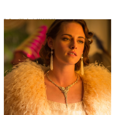
By
BeautiMode
| 2016/12/15