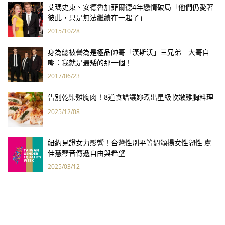
艾瑪史東、安德魯加菲爾德4年戀情破局「他們仍愛著
彼此，只是無法繼續在一起了」
2015/10/28
身為總被譽為是極品帥哥「漢斯沃」三兄弟 大哥自
嘲：我就是最矮的那一個！
2017/06/23
告別乾柴雞胸肉！8道食譜讓妳煮出星級軟嫩雞胸料理
2025/12/08
紐約見證女力影響！台灣性別平等週頌揚女性韌性 盧
佳慧琴音傳遞自由與希望
2025/03/12