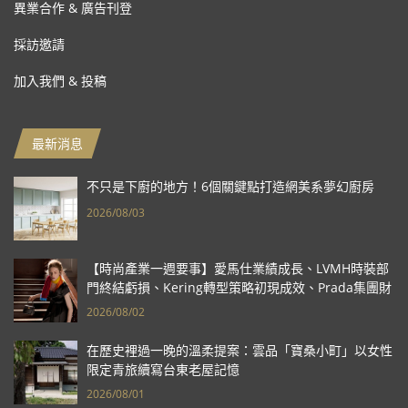
異業合作 & 廣告刊登
採訪邀請
加入我們 & 投稿
最新消息
不只是下廚的地方！6個關鍵點打造網美系夢幻廚房
2026/08/03
【時尚產業一週要事】愛馬仕業績成長、LVMH時裝部
門終結虧損、Kering轉型策略初現成效、Prada集團財
報亮眼
2026/08/02
在歷史裡過一晚的溫柔提案：雲品「寶桑小町」以女性
限定青旅續寫台東老屋記憶
2026/08/01