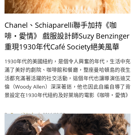
Chanel、Schiaparelli聯手加持《咖
啡‧愛情》 戲服設計師Suzy Benzinger
重現1930年代Café Society絕美風華
1930年代的美國紐約，是個令人興奮的年代，生活中充
滿了美好的劇院、咖啡館和餐廳，整座曼哈頓島的夜生
活都充滿著活躍的社交活動，這個年代也讓導演伍迪艾
倫（Woody Allen）深深著迷，他也因此自編自導了背
景設定在1930年代紐約及好萊塢的電影《咖啡‧愛情》
（Café Society）。
By
BeautiMode
| 2016/08/27