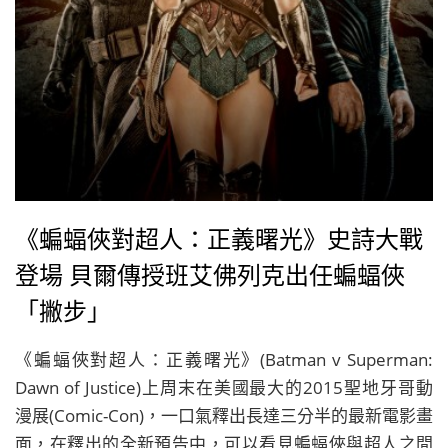
《蝙蝠俠對超人：正義曙光》史詩大戰
登場 貝爾傳授班艾佛列克出任蝙蝠俠
「撇步」
《蝙蝠俠對超人：正義曙光》(Batman v Superman:
Dawn of Justice)上周末在美國最大的2015聖地牙哥動
漫展(Comic-Con)，一口氣釋出長達三分半的最新電影畫
面，在釋出的全新預告中，可以看見蝙蝠俠與超人之間