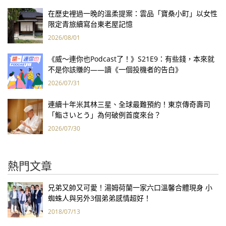
在歷史裡過一晚的溫柔提案：雲品「寶桑小町」以女性
限定青旅續寫台東老屋記憶
2026/08/01
《威～連你也Podcast了！》S21E9：有些錢，本來就
不是你該賺的——讀《一個投機者的告白》
2026/07/31
連續十年米其林三星、全球最難預約！東京傳奇壽司
「鮨さいとう」為何破例首度來台？
2026/07/30
熱門文章
兄弟又帥又可愛！湯姆荷蘭一家六口溫馨合體現身 小
蜘蛛人與另外3個弟弟感情超好！
2018/07/13