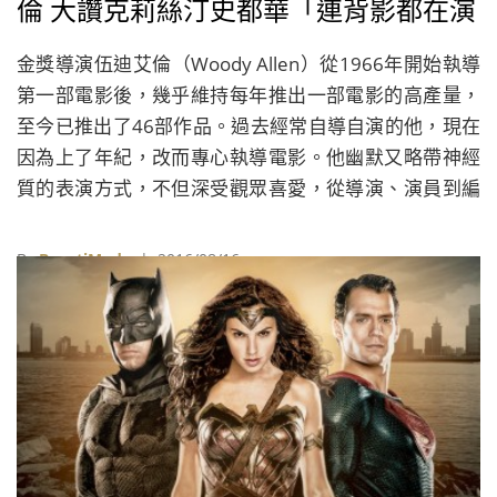
倫 大讚克莉絲汀史都華「連背影都在演
戲」
金獎導演伍迪艾倫（Woody Allen）從1966年開始執導
第一部電影後，幾乎維持每年推出一部電影的高產量，
至今已推出了46部作品。過去經常自導自演的他，現在
因為上了年紀，改而專心執導電影。他幽默又略帶神經
質的表演方式，不但深受觀眾喜愛，從導演、演員到編
劇都一手包辦的他，更曾榮獲三次奧斯卡最佳原創劇本
獎及一次最佳導演獎的肯定。
By
BeautiMode
| 2016/08/16