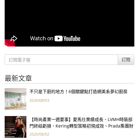
訂閱
最新文章
不只是下廚的地方！6個關鍵點打造網美系夢幻廚房
2026/08/03
【時尚產業一週要事】愛馬仕業績成長、LVMH時裝部
門終結虧損、Kering轉型策略初現成效、Prada集團財
報亮眼
2026/08/02