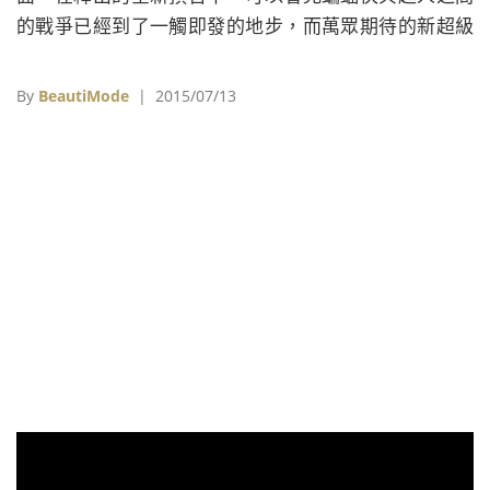
的戰爭已經到了一觸即發的地步，而萬眾期待的新超級
英雄，由以色列女星蓋兒賈多特詮釋的「神力女超人
Wonder Woman」則首度亮相，充滿女性堅強力量的裝
By
BeautiMode
| 2015/07/13
扮讓許多影迷超級驚艷！