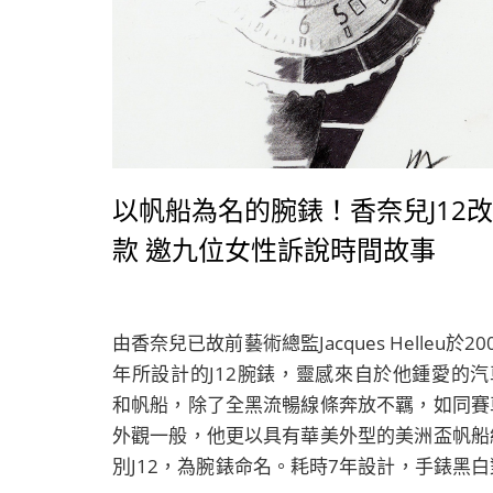
以帆船為名的腕錶！香奈兒J12改
款 邀九位女性訴說時間故事
由香奈兒已故前藝術總監Jacques Helleu於20
年所設計的J12腕錶，靈感來自於他鍾愛的汽
和帆船，除了全黑流暢線條奔放不羈，如同賽
外觀一般，他更以具有華美外型的美洲盃帆船
別J12，為腕錶命名。耗時7年設計，手錶黑白