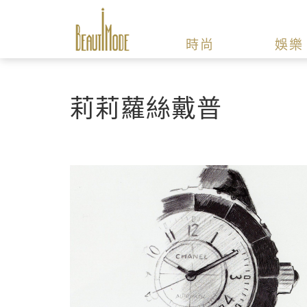
時尚
娛樂
莉莉蘿絲戴普