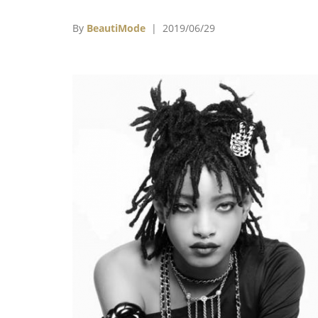
比的簡單配色，也恰恰呼應了嘉柏麗香奈
（Gabrielle Chanel）低調奢華的時尚精神
By
BeautiMode
| 2019/06/29
此，J12腕錶一推出，便以精細做工在製錶界
下品牌歷史性的一刻，更被譽為21世紀第一枚
典腕錶。