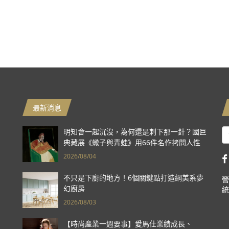
最新消息
明知會一起沉沒，為何還是刺下那一針？國巨
典藏展《蠍子與青蛙》用66件名作拷問人性
2026/08/04
不只是下廚的地方！6個關鍵點打造網美系夢
營
幻廚房
統
2026/08/03
【時尚產業一週要事】愛馬仕業績成長、