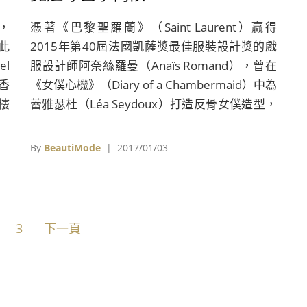
，
憑著《巴黎聖羅蘭》（Saint Laurent）贏得
此
2015年第40屆法國凱薩獎最佳服裝設計獎的戲
el
服設計師阿奈絲羅曼（Anaïs Romand），曾在
香
《女僕心機》（Diary of a Chambermaid）中為
樓
蕾雅瑟杜（Léa Seydoux）打造反骨女僕造型，
訂
這次在《通靈美人》（Planetarium）中，則是
射
將娜塔莉波曼（Natalie Portman）和莉莉蘿絲
By
BeautiMode
| 2017/01/03
戴普（Lily-Rose Depp）兩位時尚寵兒改造成
1930年代的靈媒姐妹，莉莉蘿絲戴普在得知戲
服是特別為她量身訂做之後，顯得相當開心，也
對戲服更加小心呵護。
3
下一頁