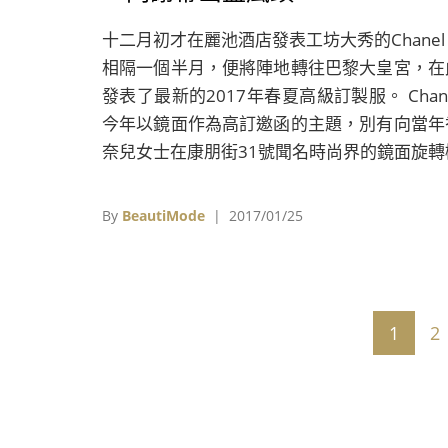
十二月初才在麗池酒店發表工坊大秀的Chanel
相隔一個半月，便將陣地轉往巴黎大皇宮，在
發表了最新的2017年春夏高級訂製服。 Chan
今年以鏡面作為高訂邀函的主題，別有向當年
奈兒女士在康朋街31號聞名時尚界的鏡面旋轉
梯致敬的意味。據說當時香奈兒女士發表高級
製服時，她會安靜地坐在階梯上，透過鏡面反
By
BeautiMode
| 2017/01/25
觀察賓客欣賞服裝的表情。
1
2