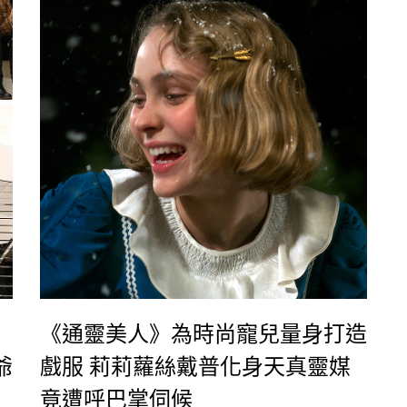
蘿
《通靈美人》為時尚寵兒量身打造
爺
戲服 莉莉蘿絲戴普化身天真靈媒
竟遭呼巴掌伺候