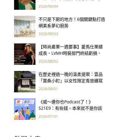
用66件名作拷問人性
2026/08/04
不只是下廚的地方！6個關鍵點打造
網美系夢幻廚房
2026/08/03
【時尚產業一週要事】愛馬仕業績
成長、LVMH時裝部門終結虧損、
Kering轉型策略初現成效、Prada
2026/08/02
集團財報亮眼
在歷史裡過一晚的溫柔提案：雲品
「寶桑小町」以女性限定青旅續寫
台東老屋記憶
2026/08/01
《威～連你也Podcast了！》
S21E9：有些錢，本來就不是你該
賺的——讀《一個投機者的告白》
2026/07/31