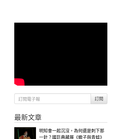
訂閱
最新文章
明知會一起沉沒，為何還是刺下那
一針？國巨典藏展《蠍子與青蛙》