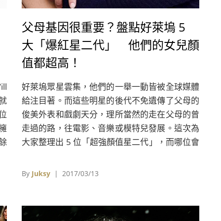
父母基因很重要？盤點好萊塢 5
大「爆紅星二代」 他們的女兒顏
值都超高！
l
好萊塢眾星雲集，他們的一舉一動皆被全球媒體
就
給注目著。而這些明星的後代不免遺傳了父母的
這位
俊美外表和戲劇天分，理所當然的走在父母的曾
擁
走過的路，往電影、音樂或模特兒發展。這次為
餘
大家整理出 5 位「超強顏值星二代」，而哪位會
成為最閃耀的好萊塢新星呢？
By
Juksy
| 2017/03/13