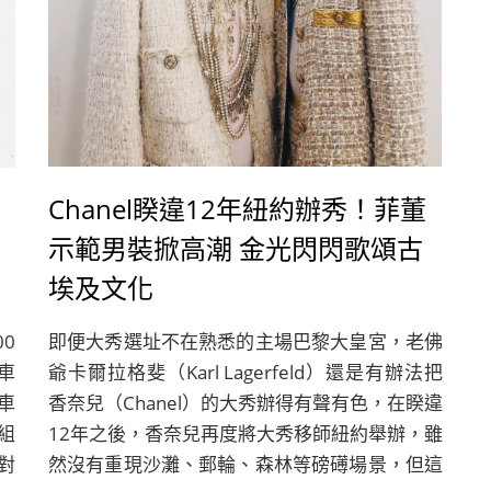
Chanel睽違12年紐約辦秀！菲董
示範男裝掀高潮 金光閃閃歌頌古
埃及文化
00
即便大秀選址不在熟悉的主場巴黎大皇宮，老佛
車
爺卡爾拉格斐（Karl Lagerfeld）還是有辦法把
車
香奈兒（Chanel）的大秀辦得有聲有色，在睽違
組
12年之後，香奈兒再度將大秀移師紐約舉辦，雖
對
然沒有重現沙灘、郵輪、森林等磅礡場景，但這