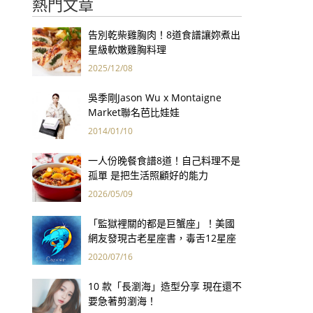
熱門文章
告別乾柴雞胸肉！8道食譜讓妳煮出
星級軟嫩雞胸料理
2025/12/08
吳季剛Jason Wu x Montaigne
Market聯名芭比娃娃
2014/01/10
一人份晚餐食譜8道！自己料理不是
孤單 是把生活照顧好的能力
2026/05/09
「監獄裡關的都是巨蟹座」！美國
網友發現古老星座書，毒舌12星座
性格精準到爆笑！
2020/07/16
10 款「長瀏海」造型分享 現在還不
要急著剪瀏海！