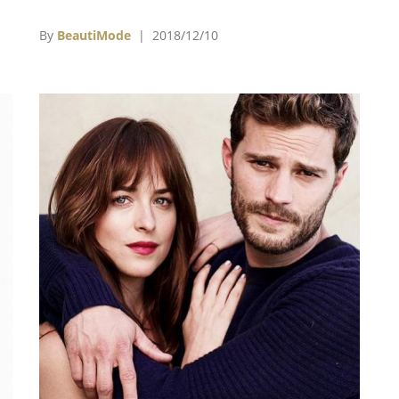
兒
次2018/19巴黎-紐約工坊系列（Métiers d’art）
。因
大秀直接空降紐約大都會博物館（The
By
BeautiMode
| 2018/12/10
寫
Metropolitan Museum of Art）的丹鐸神廟
經
（The Temple of Dendur），揭開古埃及金光
閃閃且神秘的宏偉歷史。