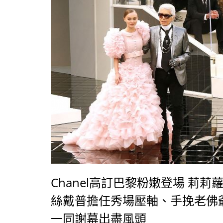
Chanel高訂巴黎粉嫩登場 莉莉
絲戴普擔任秀場壓軸、手挽老佛
一同謝幕出盡風頭