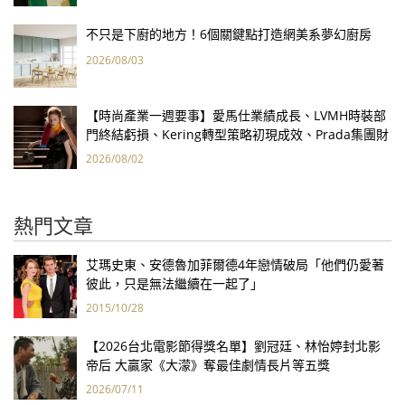
不只是下廚的地方！6個關鍵點打造網美系夢幻廚房
2026/08/03
【時尚產業一週要事】愛馬仕業績成長、LVMH時裝部
門終結虧損、Kering轉型策略初現成效、Prada集團財
報亮眼
2026/08/02
熱門文章
艾瑪史東、安德魯加菲爾德4年戀情破局「他們仍愛著
彼此，只是無法繼續在一起了」
2015/10/28
【2026台北電影節得獎名單】劉冠廷、林怡婷封北影
帝后 大贏家《大濛》奪最佳劇情長片等五獎
2026/07/11