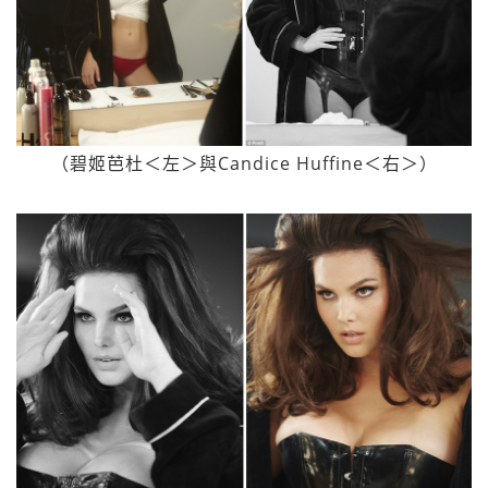
（碧姬芭杜＜左＞與Candice Huffine＜右＞）