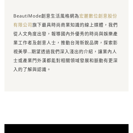
BeautiMode創意生活風格網為
宏麗數位創意股份
有限公司
旗下最具時尚商業知識的線上媒體，我們
從人文角度出發，報導國內外優秀的時尚與娛樂產
業工作者及創意人士，推動台灣新銳品牌，探索影
視美學…期望透過我們深入淺出的介紹，讓業內人
士或產業門外漢都能對相關領域發展和脈動有更深
入的了解與認識。