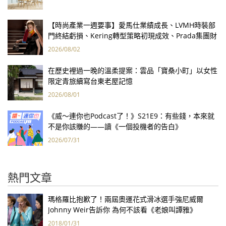
【時尚產業一週要事】愛馬仕業績成長、LVMH時裝部
門終結虧損、Kering轉型策略初現成效、Prada集團財
報亮眼
2026/08/02
在歷史裡過一晚的溫柔提案：雲品「寶桑小町」以女性
限定青旅續寫台東老屋記憶
2026/08/01
《威～連你也Podcast了！》S21E9：有些錢，本來就
不是你該賺的——讀《一個投機者的告白》
2026/07/31
熱門文章
瑪格羅比抱歉了！兩屆奧運花式滑冰選手強尼威爾
Johnny Weir告訴你 為何不該看《老娘叫譚雅》
2018/01/31