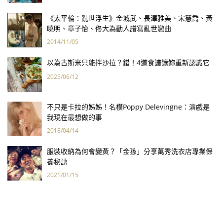
《太平輪：亂世浮生》金城武、長澤雅美、宋慧喬、黃
曉明、章子怡、佟大為動人譜寫亂世戀曲
2014/11/05
以為古斯米只能拌沙拉？錯！4道食譜讓妳重新認識它
2025/06/12
不只是卡拉的姊姊！名模Poppy Delevingne：演戲是
我現在最想做的事
2018/04/14
服裝收納為何會變黃？「金孫」分享萬秀洗衣店專業保
養秘訣
2021/01/15