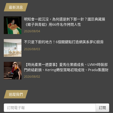
最新消息
明知會一起沉沒，為何還是刺下那一針？國巨典藏展
《蠍子與青蛙》用66件名作拷問人性
2026/08/04
不只是下廚的地方！6個關鍵點打造網美系夢幻廚房
2026/08/03
【時尚產業一週要事】愛馬仕業績成長、LVMH時裝部
門終結虧損、Kering轉型策略初現成效、Prada集團財
報亮眼
2026/08/02
追蹤我們
訂閱