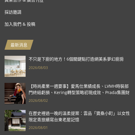
採訪邀請
加入我們 & 投稿
最新消息
不只是下廚的地方！6個關鍵點打造網美系夢幻廚房
2026/08/03
【時尚產業一週要事】愛馬仕業績成長、LVMH時裝部
門終結虧損、Kering轉型策略初現成效、Prada集團財
報亮眼
2026/08/02
在歷史裡過一晚的溫柔提案：雲品「寶桑小町」以女性
限定青旅續寫台東老屋記憶
2026/08/01