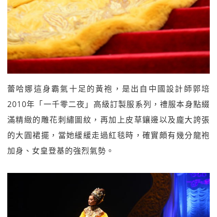
蕾哈娜這身霸氣十足的黃袍，是出自中國設計師郭培
2010年「一千零二夜」高級訂製服系列，禮服本身點綴
滿精緻的雕花刺繡圖紋，再加上皮草鑲邊以及龐大誇張
的大圓裙擺，當她緩緩走過紅毯時，確實頗有幾分龍袍
加身、女皇登基的強烈氣勢。