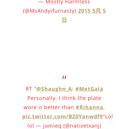
— Mostly Harmless
(@MsAndyifurnasty)
2015 5月 5
日
RT "
@Shaughn_A
:
#MetGala
Personally, I think the plate
wore it better than
#Rihanna
.
pic.twitter.com/BZ0Yanwdf9
"Lol
lol — jamieq (@nativetxanj)