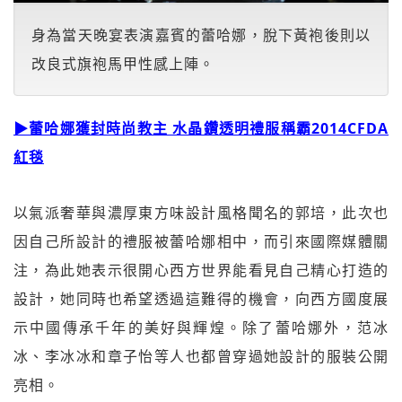
身為當天晚宴表演嘉賓的蕾哈娜，脫下黃袍後則以
改良式旗袍馬甲性感上陣。
▶蕾哈娜獲封時尚教主 水晶鑽透明禮服稱霸2014CFDA
紅毯
以氣派奢華與濃厚東方味設計風格聞名的郭培，此次也
因自己所設計的禮服被蕾哈娜相中，而引來國際媒體關
注，為此她表示很開心西方世界能看見自己精心打造的
設計，她同時也希望透過這難得的機會，向西方國度展
示中國傳承千年的美好與輝煌。除了蕾哈娜外，范冰
冰、李冰冰和章子怡等人也都曾穿過她設計的服裝公開
亮相。