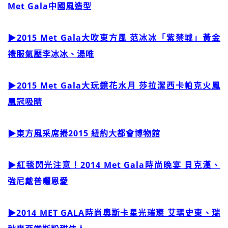
Met Gala中國風造型
▶2015 Met Gala大吹東方風 范冰冰「紫禁城」黃金
禮服氣壓李冰冰、湯唯
▶
2015 Met Gala大玩鏡花水月 莎拉潔西卡帕克火鳳
凰冠
吸睛
▶
東方風采席捲2015 紐約大都會博物館
▶紅毯閃光注意！2014 Met Gala時尚晚宴 貝克漢、
強尼戴普曬恩愛
▶
2014 MET GALA時尚奧斯卡星光璀璨 艾瑪史東、瑞