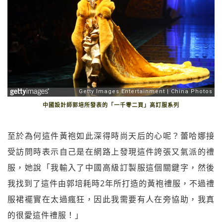
中國設計師郭培所發表的「一千零二頁」高訂服系列
至於為何這件黃袍如此深得時尚天后的心呢？蕾哈娜接
受訪問時表示自己是在網路上發現這件誇張又氣派的禮
服，她說「我輸入了中國高級訂製服這個關鍵字，然後
我找到了這件由郭培耗時2年所打造的黃袍禮服，不過禮
服裙襬實在太過瘋狂，因此我需要有人在旁協助，我真
的很愛這件禮服！」