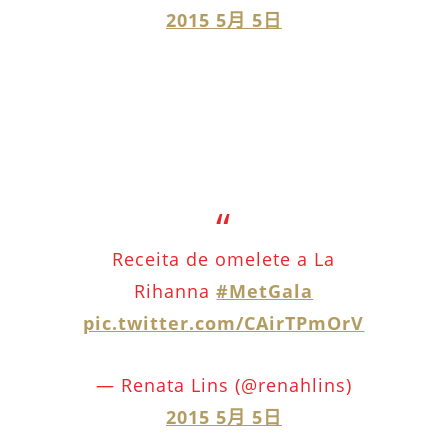
2015 5月 5日
Receita de omelete a La
Rihanna
#MetGala
pic.twitter.com/CAirTPmOrV
— Renata Lins (@renahlins)
2015 5月 5日