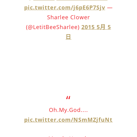
pic.twitter.com/j6pE6P7Sjv
—
Sharlee Clower
(@LetitBeeSharlee)
2015 5月 5
日
Oh.My.God....
pic.twitter.com/NSmMZjfuNt