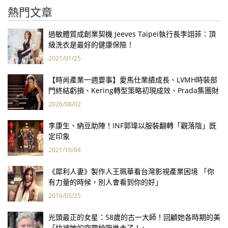
熱門文章
過敏體質成創業契機 Jeeves Taipei執行長李翊菲：頂
級洗衣是最好的健康保險！
2021/01/25
【時尚產業一週要事】愛馬仕業績成長、LVMH時裝部
門終結虧損、Kering轉型策略初現成效、Prada集團財
報亮眼
2026/08/02
李康生、納豆助陣！INF郭瑋以服裝翻轉「觀落陰」既
定印象
2021/10/04
《犀利人妻》製作人王珮華看台灣影視產業困境 「你
有力量的時候，別人會看到你的好」
2016/05/25
光頭最正的女星：58歲的古一大師！回顧她各時期的美
「快被她的空靈給吸進去了！」