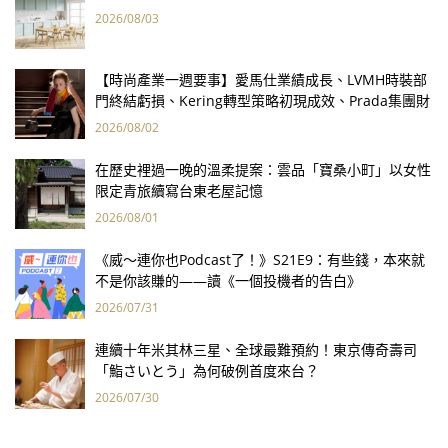
2026/08/03
【時尚產業一週要事】愛馬仕業績成長、LVMH時裝部
門終結虧損、Kering轉型策略初現成效、Prada集團財
報亮眼
2026/08/02
在歷史裡過一晚的溫柔提案：雲品「寶桑小町」以女性
限定青旅續寫台東老屋記憶
2026/08/01
《威～連你也Podcast了！》S21E9：有些錢，本來就
不是你該賺的——讀《一個投機者的告白》
2026/07/31
連續十年米其林三星、全球最難預約！東京傳奇壽司
「鮨さいとう」為何破例首度來台？
2026/07/30