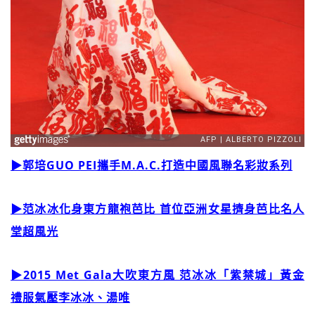
▶郭培GUO PEI攜手M.A.C.打造中國風聯名彩妝系列
▶范冰冰化身東方龍袍芭比 首位亞洲女星擠身芭比名人
堂超風光
▶2015 Met Gala大吹東方風 范冰冰「紫禁城」黃金
禮服氣壓李冰冰、湯唯