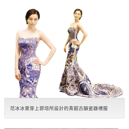
范冰冰曾穿上郭培所設計的青韶古韻瓷器禮服