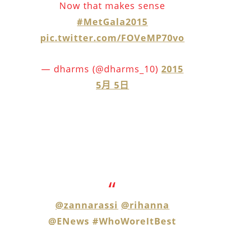
Now that makes sense
#MetGala2015
pic.twitter.com/FOVeMP70vo
— dharms (@dharms_10)
2015
5月 5日
@zannarassi
@rihanna
@ENews
#WhoWoreItBest