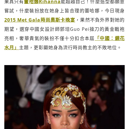
果真只有
蕾哈娜Rihanna
能超越自己！什麼造型都願意
嘗試，什麼裝扮放在她身上皆合理的蕾哈娜，今日現身
2015 Met Gala時尚奧斯卡晚宴
，果然不負外界對她的
期望，選穿中國女設計師郭培Guo Pei操刀的黃金戰袍
亮相，奢華貴氣的裝扮不僅十分扣合本屆
「中國：鏡花
水月」
主題，更彰顯她身為流行時尚教主的不敗地位。