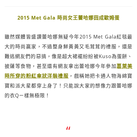
2015 Met Gala 時尚女王蕾哈娜囧成歐姆蛋
雖然媒體皆盛讚蕾哈娜無疑今年2015 Met Gala紅毯最
大的時尚贏家，不過整身鮮黃黃又毛茸茸的禮服，還是
難逃網友們的惡搞，像是超大裙襬紛紛被Kuso為蛋餅、
披薩等食物，甚至還有網友拿出蕾哈娜今年參加
葛萊美
時所穿的粉紅傘狀洋裝禮服
，戲稱她把卡通人物海綿寶
寶和派大星都穿上身了！只能說大家的想像力跟蕾哈娜
的衣Qㄧ樣無極限！