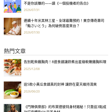
不是你該賺的——讀《一個投機者的告白》
2026/07/31
連續十年米其林三星、全球最難預約！東京傳奇壽司
「鮨さいとう」為何破例首度來台？
2026/07/30
熱門文章
告別乾柴雞胸肉！8道食譜讓妳煮出星級軟嫩雞胸料理
2025/12/08
這5款小黃瓜食譜真的封神 讓妳在夏天維持清爽
2026/06/20
《鬥陣俱樂部》的布萊德彼特身材揭秘！只靠這3點成
功打造體脂6%完美身材