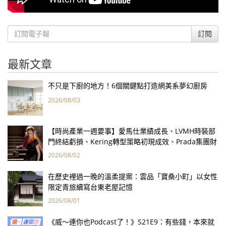
訂閱
最新文章
不只是下廚的地方！6個關鍵點打造網美系夢幻廚房
2026/08/03
【時尚產業一週要事】愛馬仕業績成長、LVMH時裝部
門終結虧損、Kering轉型策略初現成效、Prada集團財
報亮眼
2026/08/02
在歷史裡過一晚的溫柔提案：雲品「寶桑小町」以女性
限定青旅續寫台東老屋記憶
2026/08/01
《威～連你也Podcast了！》S21E9：有些錢，本來就