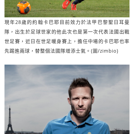
現年28歲的約翰卡巴耶目前效力於法甲巴黎聖日耳曼
隊，出生於足球世家的他此次也是第一次代表法國出戰
世足賽，近日在世足暖身賽上，擔任中場的卡巴耶也率
先踢進兩球，替整個法國隊增添士氣。(圖/zimbio)