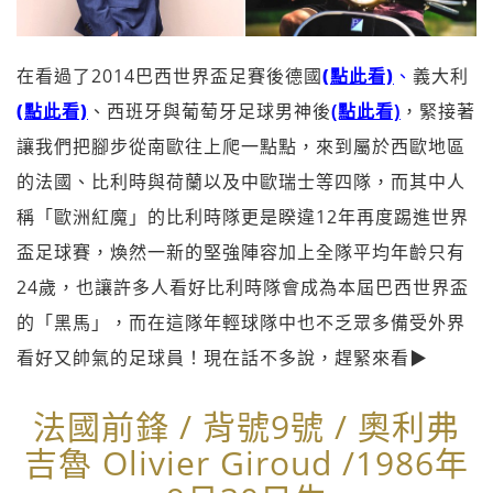
在看過了2014巴西世界盃足賽後德國
(點此看)
、
義大利
(點此看)
、西班牙與葡萄牙足球男神後
(點此看)
，緊接著
讓我們把腳步從南歐往上爬一點點，來到屬於西歐地區
的法國、比利時與荷蘭以及中歐瑞士等四隊，而其中人
稱「歐洲紅魔」的比利時隊更是睽違12年再度踢進世界
盃足球賽，煥然一新的堅強陣容加上全隊平均年齡只有
24歲，也讓許多人看好比利時隊會成為本屆巴西世界盃
的「黑馬」，而在這隊年輕球隊中也不乏眾多備受外界
看好又帥氣的足球員！現在話不多說，趕緊來看▶
法國前鋒 / 背號9號 / 奧利弗
吉魯 Olivier Giroud /1986年