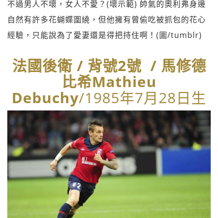
不過男人不壞，女人不愛？(壞示範) 帥氣的奧利弗身邊
自然有許多花蝴蝶圍繞，但他擁有曾偷吃被抓包的花心
經驗，只能說為了愛妻還是得把持住啊！(圖/tumblr)
法國後衛 / 背號2號 / 馬修德
比希Mathieu
Debuchy
/1985年7月28日生