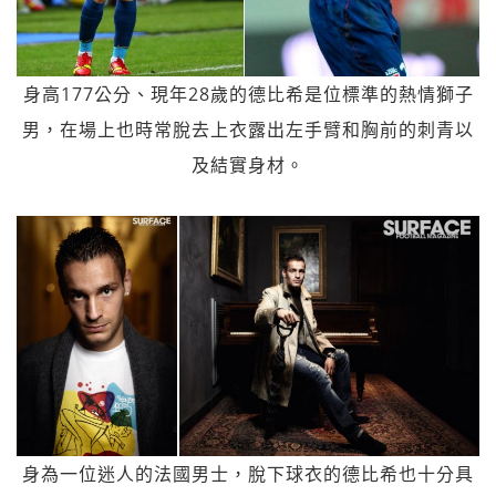
身高177公分、現年28歲的德比希是位標準的熱情獅子
男，在場上也時常脫去上衣露出左手臂和胸前的刺青以
及結實身材。
身為一位迷人的法國男士，脫下球衣的德比希也十分具