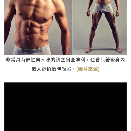
非常具有野性男人味的納塞爾查迪利，也曾只著緊身內
褲入鏡拍攝時尚照。
(圖片來源)