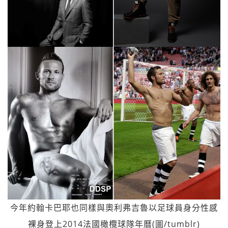
今年約翰卡巴耶也同樣與奧利弗吉魯以足球員身分性感
裸身登上2014法國橄欖球隊年曆(圖/tumblr)