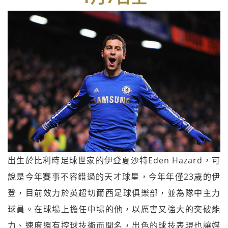
出生於比利時足球世家的伊登夏沙特Eden Hazard，可
說是今年賽事不容錯過的天才球星，今年年僅23歲的伊
登，目前效力於英超切爾西足球俱樂部，並為隊中主力
球員。在球場上擔任中場的他，以厲害又強大的突破能
力、速度還有控球技術而聞名，出色的球技表現也讓媒