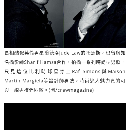
長相酷似英倫男星裘德洛Jude Law的托馬斯，也曾與知
名攝影師Sharif Hamza合作，拍攝一系列時尚型男照，
只見這位比利時球星穿上Raf Simons與Maison
Martin Margiela等設計師男裝，時尚迷人魅力真的可
與一線男模們匹敵。(圖/crewmagazine)