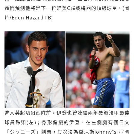
體們預測他將是下一位媲美C羅或梅西的頂級球星。(圖
片/Eden Hazard FB)
進入英超切爾西隊前，伊登也曾連續兩年獲頒法甲最佳
球員殊榮(左)；身形偏瘦的伊登，在左側胸有個日文
「ジャニーズ」刺青，其唸法為傑尼斯Johnny"s。(圖