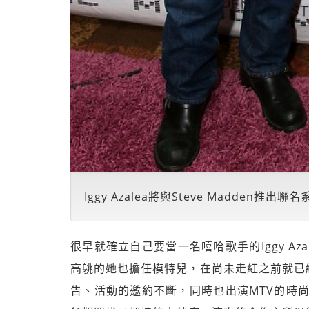
Iggy Azalea將與Steve Madden推出聯名
很早就確立自己要當一名嘻哈歌手的Iggy A
高䠷的她也擔任模特兒，在尚未走紅之前就已
告、活動的邀約不斷，同時也出演MTV的時尚節目《Ho