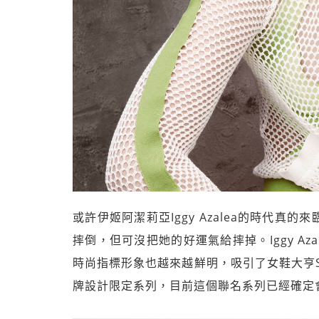
或許伊姬阿潔莉亞Iggy Azalea的時代
摔倒，但可沒把她的好運氣給摔掉。Iggy A
時尚指標形象也越來越鮮明，吸引了女鞋大亨St
牌設計限定系列，目前這個聯名系列已經確定