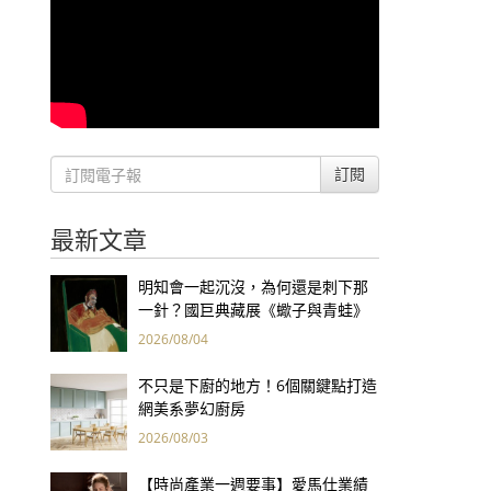
訂閱
最新文章
明知會一起沉沒，為何還是刺下那
一針？國巨典藏展《蠍子與青蛙》
用66件名作拷問人性
2026/08/04
不只是下廚的地方！6個關鍵點打造
網美系夢幻廚房
2026/08/03
【時尚產業一週要事】愛馬仕業績