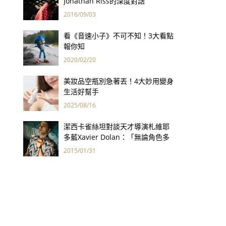
Jonathan Riss的深度對話
2016/09/03
看《音速小子》不可不知！3大看點
報你知
2020/02/20
美妝品空瓶別急著丟！4大妙用變身
生活好幫手
2025/08/16
潔西卡雀絲坦對談天才導演札維耶
多藍Xavier Dolan：「無論角色多
麼邊緣化，對我來說，當他們開
2015/01/31
口，說的都是我心裡的話。」