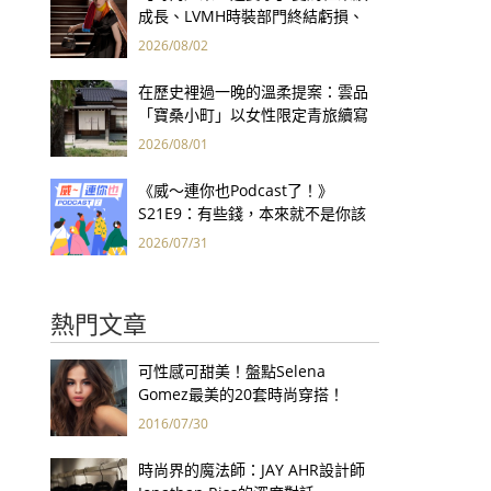
成長、LVMH時裝部門終結虧損、
Kering轉型策略初現成效、Prada
2026/08/02
集團財報亮眼
在歷史裡過一晚的溫柔提案：雲品
「寶桑小町」以女性限定青旅續寫
台東老屋記憶
2026/08/01
《威～連你也Podcast了！》
S21E9：有些錢，本來就不是你該
賺的——讀《一個投機者的告白》
2026/07/31
熱門文章
可性感可甜美！盤點Selena
Gomez最美的20套時尚穿搭！
2016/07/30
時尚界的魔法師：JAY AHR設計師