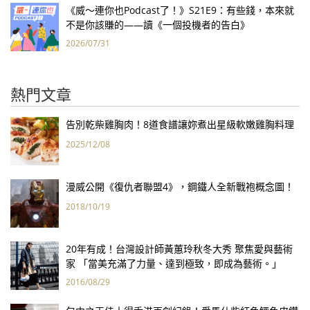
《威～連你也Podcast了！》S21E9：有些錢，本來就
不是你該賺的——讀《一個投機者的告白》
2026/07/31
熱門文章
告別乾柴雞胸肉！8道食譜讓妳煮出星級軟嫩雞胸料理
2025/12/08
漫威公開《復仇者聯盟4》，鋼鐵人全新戰袍概念圖！
2018/10/19
20年有成！台灣設計師黃蕙玲秋冬大秀 聚焦愛與藝術
家 「當美充滿了力量、達到極致，即成為藝術。」
2016/08/29