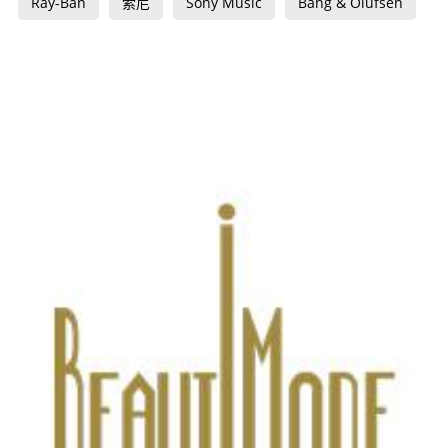
Ray-Ban
索尼
Sony Music
Bang & Olufsen