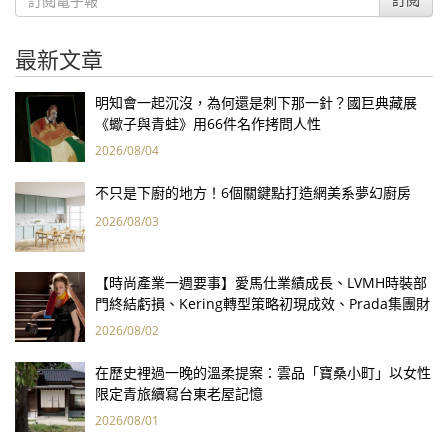
最新文章
明知會一起沉沒，為何還是刺下那一針？國巨典藏展
《蠍子與青蛙》用66件名作拷問人性
2026/08/04
不只是下廚的地方！6個關鍵點打造網美系夢幻廚房
2026/08/03
【時尚產業一週要事】愛馬仕業績成長、LVMH時裝部
門終結虧損、Kering轉型策略初現成效、Prada集團財
報亮眼
2026/08/02
在歷史裡過一晚的溫柔提案：雲品「寶桑小町」以女性
限定青旅續寫台東老屋記憶
2026/08/01