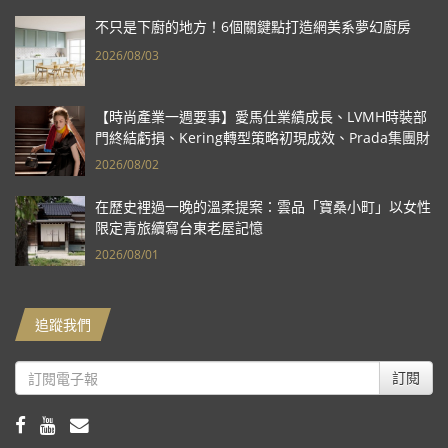
不只是下廚的地方！6個關鍵點打造網美系夢幻廚房
2026/08/03
【時尚產業一週要事】愛馬仕業績成長、LVMH時裝部
門終結虧損、Kering轉型策略初現成效、Prada集團財
報亮眼
2026/08/02
在歷史裡過一晚的溫柔提案：雲品「寶桑小町」以女性
限定青旅續寫台東老屋記憶
2026/08/01
追蹤我們
訂閱