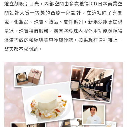
燈
立刻吸引目光，內部空間由多次獲得JCD日本商業空
間設
計大賞一等獎的西脇一郎設計，在這裡除了有餐
瓷、化妝品
、珠寶、禮品、皮件系列，新娘沙龍更提供
皇冠、珠寶租借
服務，還有將珍珠內服外用功能發揮得
淋漓盡致的餐廳與美
容護膚沙龍，如果想在這裡待上一
整天都不成問題。