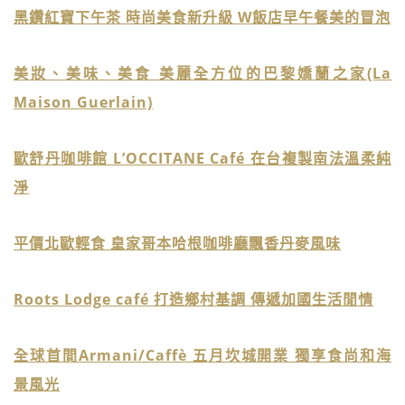
黑鑽紅寶下午茶 時尚美食新升級 W飯店早午餐美的冒泡
美妝、美味、美食 美麗全方位的巴黎嬌蘭之家(La
Maison Guerlain)
歐舒丹咖啡館 L’OCCITANE Café 在台複製南法溫柔純
淨
平價北歐輕食 皇家哥本哈根咖啡廳飄香丹麥風味
Roots Lodge café 打造鄉村基調 傳遞加國生活閒情
全球首間Armani/Caffè 五月坎城開業 獨享食尚和海
景風光