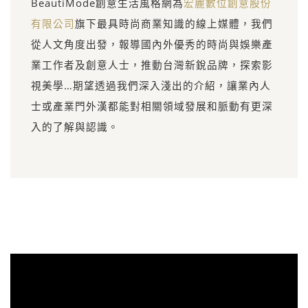
BeautiMode創意生活風格網為
宏麗數位創意股份
有限公司
旗下最具時尚商業知識的線上媒體，我們
從人文角度出發，報導國內外優秀的時尚與娛樂產
業工作者及創意人士，推動台灣新銳品牌，探索影
視美學…期望透過我們深入淺出的介紹，讓業內人
士或產業門外漢都能對相關領域發展和脈動有更深
入的了解與認識。