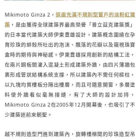
Mikimoto Ginza 2，
這座充滿不規則型窗戶的淡粉紅建
築
，是由獲得全球建築界最高榮譽「普立茲克建築獎」
的日本當代建築大師伊東豊雄設計，建築概念圍繞在孕
育珍珠的蚌殼所吐出的泡沫、飄落的花瓣以及窺視珠寶
盒時的期待與神秘感。伊東豊雄採用創新的結構工法，
在兩片鋼板間灌入混凝土形成建築外牆，由四片薄牆包
裹形成管狀結構系統支撐，所以建築內不需任何樑柱，
以九塊均質樓板分隔出樓層，而且可隨意開窗，多層塗
料使外牆看似毫無接縫，有了大師的設計加持，
Mikimoto Ginza 2在2005年12月開幕後，也吸引了不
少建築迷前來朝聖。
越不規則造型門進到建築內，旋轉樓梯間的珍珠造型吊