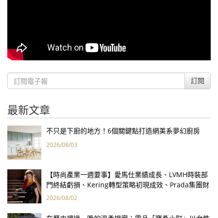
訂閱
最新文章
不只是下廚的地方！6個關鍵點打造網美系夢幻廚房
2026/08/03
【時尚產業一週要事】愛馬仕業績成長、LVMH時裝部
門終結虧損、Kering轉型策略初現成效、Prada集團財
報亮眼
2026/08/02