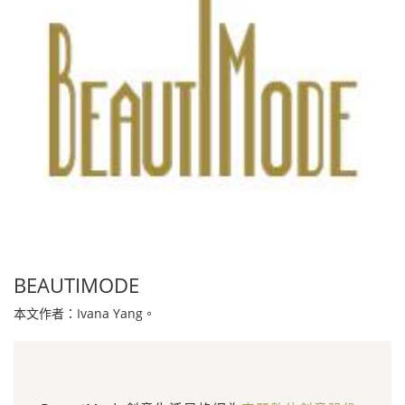
BEAUTIMODE
本文作者：Ivana Yang。