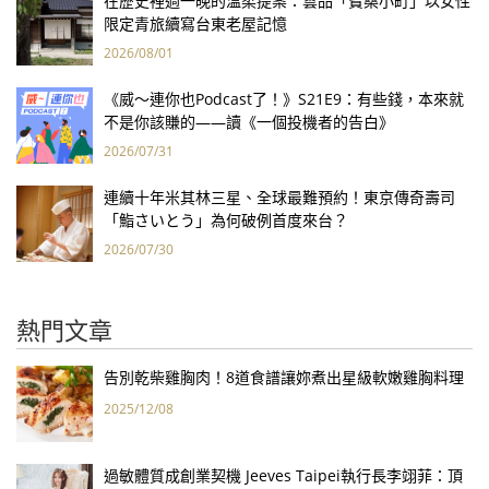
在歷史裡過一晚的溫柔提案：雲品「寶桑小町」以女性
限定青旅續寫台東老屋記憶
2026/08/01
《威～連你也Podcast了！》S21E9：有些錢，本來就
不是你該賺的——讀《一個投機者的告白》
2026/07/31
連續十年米其林三星、全球最難預約！東京傳奇壽司
「鮨さいとう」為何破例首度來台？
2026/07/30
熱門文章
告別乾柴雞胸肉！8道食譜讓妳煮出星級軟嫩雞胸料理
2025/12/08
過敏體質成創業契機 Jeeves Taipei執行長李翊菲：頂