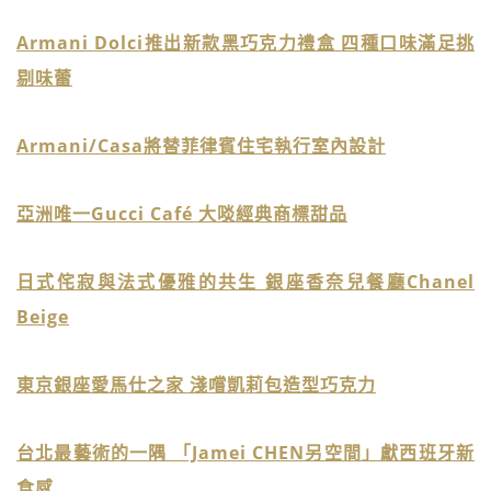
Armani Dolci推出新款黑巧克力禮盒 四種口味滿足挑
剔味蕾
Armani/Casa將替菲律賓住宅執行室內設計
亞洲唯一Gucci Café 大啖經典商標甜品
日式侘寂與法式優雅的共生 銀座香奈兒餐廳Chanel
Beige
東京銀座愛馬仕之家 淺嚐凱莉包造型巧克力
台北最藝術的一隅 「Jamei CHEN另空間」獻西班牙新
食感