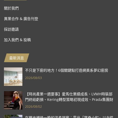
關於我們
異業合作 & 廣告刊登
採訪邀請
加入我們 & 投稿
最新消息
不只是下廚的地方！6個關鍵點打造網美系夢幻廚房
2026/08/03
【時尚產業一週要事】愛馬仕業績成長、LVMH時裝部
門終結虧損、Kering轉型策略初現成效、Prada集團財
報亮眼
2026/08/02
在歷史裡過一晚的溫柔提案：雲品「寶桑小町」以女性