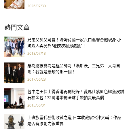
2026/07/30
熱門文章
兄弟又帥又可愛！湯姆荷蘭一家六口溫馨合體現身 小
蜘蛛人與另外3個弟弟感情超好！
2018/07/13
身為總被譽為是極品帥哥「漢斯沃」三兄弟 大哥自
嘲：我就是最矮的那一個！
2017/06/23
包中之王佳士得香港再創紀錄！愛馬仕紫紅色鱷魚皮鑽
石柏金包 172萬港幣創全球手袋拍賣最高價
2015/06/01
上班族當代藝術收藏之道 日本收藏家宮津大輔：作品
是否有原創力很重要