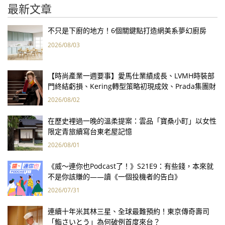
最新文章
不只是下廚的地方！6個關鍵點打造網美系夢幻廚房
2026/08/03
【時尚產業一週要事】愛馬仕業績成長、LVMH時裝部
門終結虧損、Kering轉型策略初現成效、Prada集團財
報亮眼
2026/08/02
在歷史裡過一晚的溫柔提案：雲品「寶桑小町」以女性
限定青旅續寫台東老屋記憶
2026/08/01
《威～連你也Podcast了！》S21E9：有些錢，本來就
不是你該賺的——讀《一個投機者的告白》
2026/07/31
連續十年米其林三星、全球最難預約！東京傳奇壽司
「鮨さいとう」為何破例首度來台？