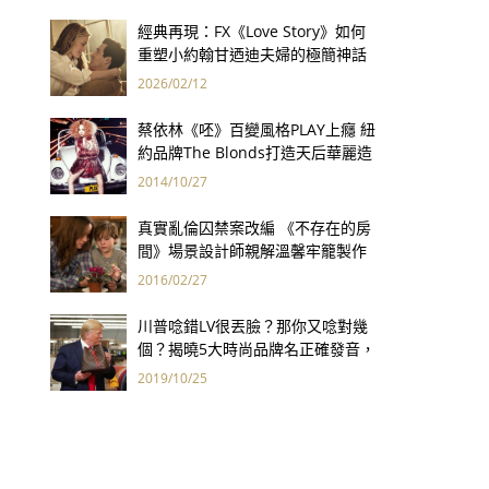
經典再現：FX《Love Story》如何
重塑小約翰甘迺迪夫婦的極簡神話
2026/02/12
蔡依林《呸》百變風格PLAY上癮 紐
約品牌The Blonds打造天后華麗造
型
2014/10/27
真實亂倫囚禁案改編 《不存在的房
間》場景設計師親解溫馨牢籠製作
幕後
2016/02/27
川普唸錯LV很丟臉？那你又唸對幾
個？揭曉5大時尚品牌名正確發音，
買不起也要懂唸！
2019/10/25