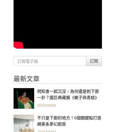
訂閱
最新文章
明知會一起沉沒，為何還是刺下那
一針？國巨典藏展《蠍子與青蛙》
用66件名作拷問人性
2026/08/04
不只是下廚的地方！6個關鍵點打造
網美系夢幻廚房
2026/08/03