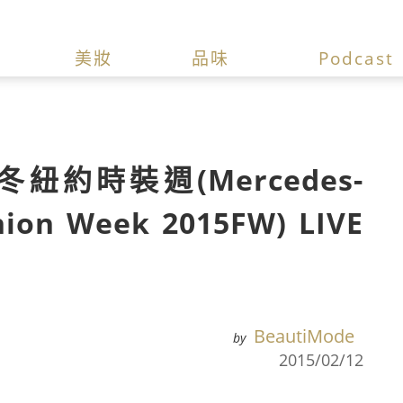
美妝
品味
Podcast
紐約時裝週(Mercedes-
hion Week 2015FW) LIVE
BeautiMode
by
2015/02/12