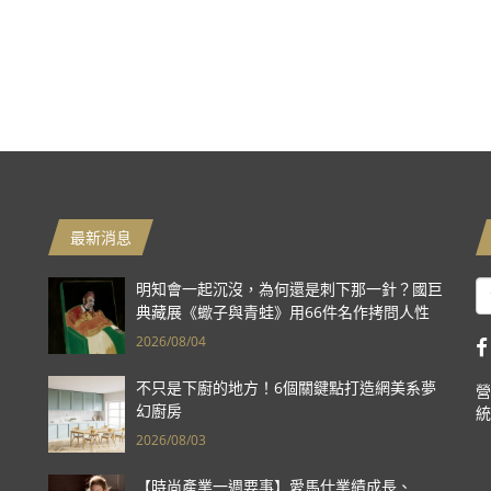
最新消息
明知會一起沉沒，為何還是刺下那一針？國巨
典藏展《蠍子與青蛙》用66件名作拷問人性
2026/08/04
不只是下廚的地方！6個關鍵點打造網美系夢
營
幻廚房
統
2026/08/03
【時尚產業一週要事】愛馬仕業績成長、