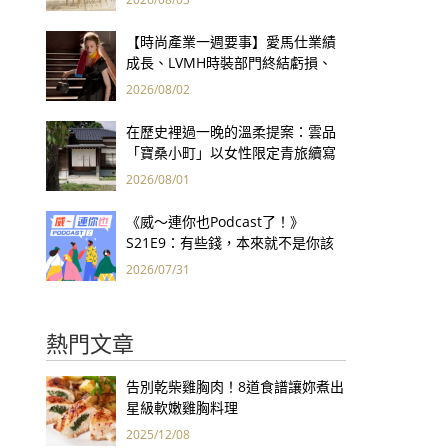
【時尚產業一週要事】愛馬仕業績
成長、LVMH時裝部門終結虧損、
Kering轉型策略初現成效、Prada
2026/08/02
集團財報亮眼
在歷史裡過一晚的溫柔提案：雲品
「寶桑小町」以女性限定青旅續寫
台東老屋記憶
2026/08/01
《威～連你也Podcast了！》
S21E9：有些錢，本來就不是你該
賺的——讀《一個投機者的告白》
2026/07/31
熱門文章
告別乾柴雞胸肉！8道食譜讓妳煮出
星級軟嫩雞胸料理
2025/12/08