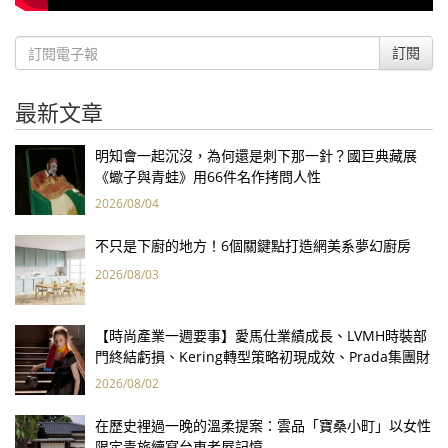
訂閱
最新文章
明知會一起沉沒，為何還是刺下那一針？國巨典藏展
《蠍子與青蛙》用66件名作拷問人性
2026/08/04
不只是下廚的地方！6個關鍵點打造網美系夢幻廚房
2026/08/03
【時尚產業一週要事】愛馬仕業績成長、LVMH時裝部
門終結虧損、Kering轉型策略初現成效、Prada集團財
報亮眼
2026/08/02
在歷史裡過一晚的溫柔提案：雲品「寶桑小町」以女性
限定青旅續寫台東老屋記憶