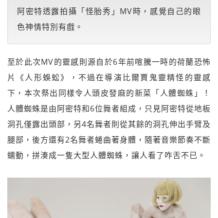
阿密特透露拍攝「怪胎秀」MV時，感覺自己的眼
色神情特別有戲。
至於此次MV的靈感則源自於6年前喧騰一時的荷蘭恐怖
片《人形蜈蚣》，不過在導演比爾賈鬼靈精怪的靈感
下，本次祭出同樣令人頭皮發麻的新菜「人體蜘蛛」！
人體蜘蛛是由阿密特和6位舞者組成，只見阿密特從地板
洞孔僅露出頭部，另4名舞者則從其餘的洞孔伸出手臂及
腿部，後方還有2名舞者蜷曲著身體，隨著音樂節奏不斷
蠕動，拼湊成一隻大型人體蜘蛛，讓人看了咋舌不已。