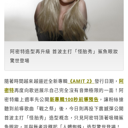
阿密特造型再升級 首波主打「怪胎秀」鯊魚眼妝
驚世登場
隨著時間越來越逼近全新專輯
《AMIT 2》
發行日期，
阿
密特
再度向歌迷展示自己完全沒有音樂極限的一面！阿
密特繼上週率先公開
新專輯100秒前導預告
，讓粉絲搶
聽到前導歌曲「戰之祭」後，今日則再投下震撼彈公開
首波主打「怪胎秀」造型概念，只見阿密特頂著吸睛鯊
魚眼妝，並與舞者詮釋起「人體蜘蛛」造型驚世登場！