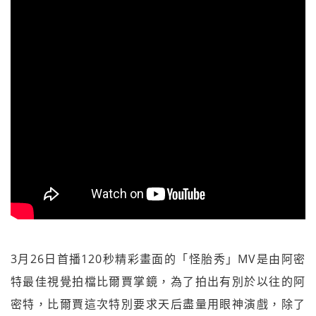
3月26日首播120秒精彩畫面的「怪胎秀」MV是由阿密
特最佳視覺拍檔比爾賈掌鏡，為了拍出有別於以往的阿
密特，比爾賈這次特別要求天后盡量用眼神演戲，除了