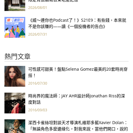
2026/08/01
《威～連你也Podcast了！》S21E9：有些錢，本來就
不是你該賺的——讀《一個投機者的告白》
2026/07/31
熱門文章
可性感可甜美！盤點Selena Gomez最美的20套時尚穿
搭！
2016/07/30
時尚界的魔法師：JAY AHR設計師Jonathan Riss的深
度對話
2016/09/03
潔西卡雀絲坦對談天才導演札維耶多藍Xavier Dolan：
「無論角色多麼邊緣化，對我來說，當他們開口，說的