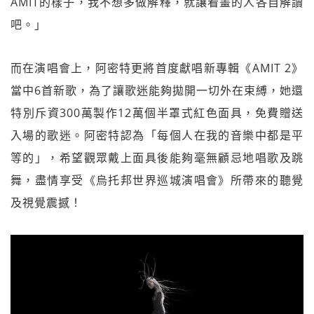
AMIT的樣子，我不想多做解釋，就讓看畫的人各自解讀
吧。」
而在演唱會上，阿密特更將首度獻唱新專輯《AMIT 2》
當中6首新歌，為了讓歌迷能夠拋開一切外在束縛，她還
特別斥資300萬製作12萬個半罩式紅色面具，免費贈送
入場的歌迷。阿密特認為「每個人在我的音樂中都是平
等的」，希望觀眾戴上面具後能夠毫無顧忌地唱歌及跳
舞，盡情享受《烏托邦世界巡城演唱會》所帶來的聽覺
及視覺震撼！