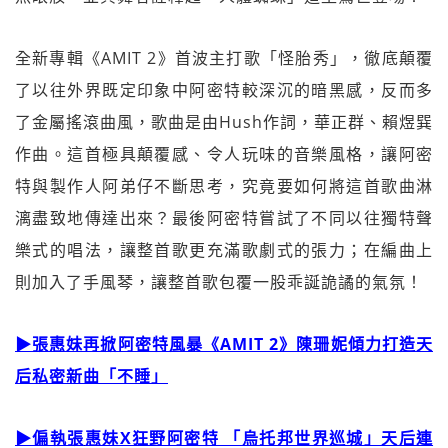
全新專輯《AMIT 2》首波主打歌「怪胎秀」，徹底顛覆
了以往外界既定印象中阿密特較深沉的暗黑感，反而多
了金屬搖滾曲風，歌曲是由Hush作詞，華正群、賴煜巽
作曲。這首極具顛覆感、令人玩味的音樂風格，讓阿密
特與製作人阿弟仔不斷思考，究竟要如何將這首歌曲淋
漓盡致地傳達出來？最後阿密特嘗試了不同以往獨特聲
樂式的唱法，讓整首歌更充滿歌劇式的張力；在編曲上
則加入了手風琴，讓整首歌包覆一股乖誕詭譎的氣氛！
▶張惠妹再掀阿密特風暴《AMIT 2》陳珊妮傾力打造天
后私密新曲「不睡」
▶偏執張
惠妹X狂野阿密特
「烏托邦世界巡城」天后連