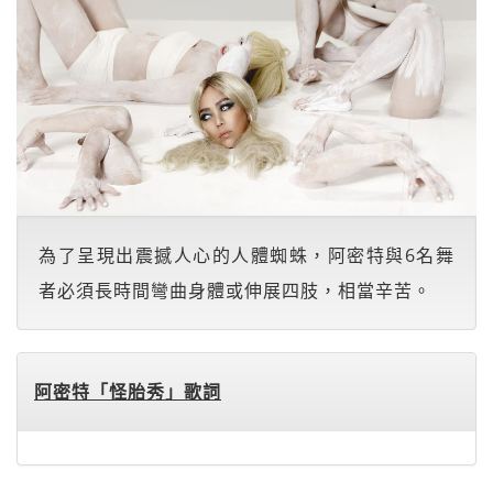
為了呈現出震撼人心的人體蜘蛛，阿密特與6名舞
者必須長時間彎曲身體或伸展四肢，相當辛苦。
阿密特「怪胎秀」歌詞