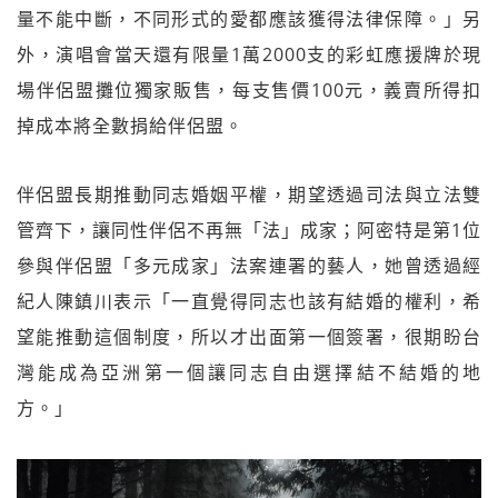
量不能中斷，不同形式的愛都應該獲得法律保障。」另
外，演唱會當天還有限量1萬2000支的彩虹應援牌於現
場伴侶盟攤位獨家販售，每支售價100元，義賣所得扣
掉成本將全數捐給伴侶盟。
伴侶盟長期推動同志婚姻平權，期望透過司法與立法雙
管齊下，讓同性伴侶不再無「法」成家；阿密特是第1位
參與伴侶盟「多元成家」法案連署的藝人，她曾透過經
紀人陳鎮川表示「一直覺得同志也該有結婚的權利，希
望能推動這個制度，所以才出面第一個簽署，很期盼台
灣能成為亞洲第一個讓同志自由選擇結不結婚的地
方。」