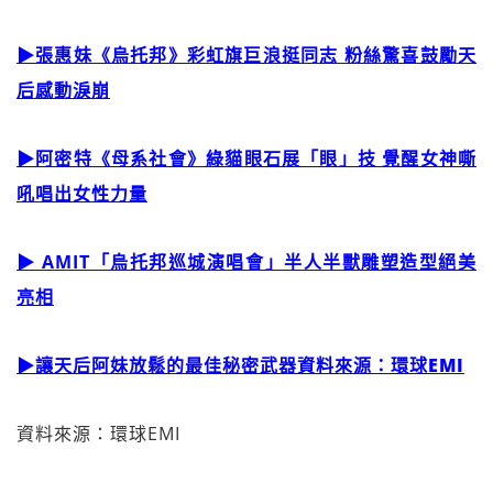
▶張惠妹《烏托邦》彩虹旗巨浪挺同志 粉絲驚喜鼓勵天
后感動淚崩
▶阿密特《母系社會》綠貓
眼石展「眼」技 覺醒女神嘶
吼唱出女性力量
▶
AMIT「烏托邦巡城演唱會」半人半獸雕塑造型絕美
亮相
▶讓天
后阿妹
放鬆
的最佳秘密武器資料來源：環球EMI
資料來源：環球EMI