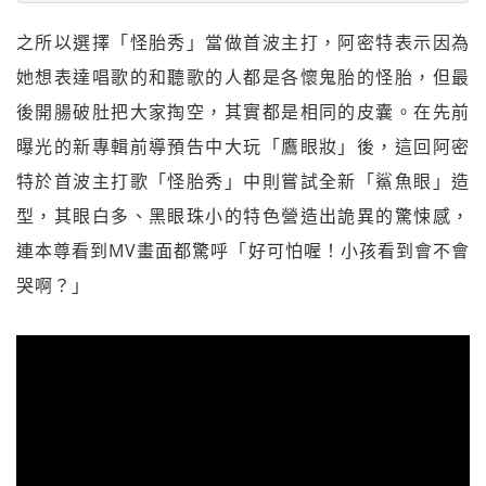
之所以選擇「怪胎秀」當做首波主打，阿密特表示因為
她想表達唱歌的和聽歌的人都是各懷鬼胎的怪胎，但最
後開腸破肚把大家掏空，其實都是相同的皮囊。在先前
曝光的新專輯前導預告中大玩「鷹眼妝」後，這回阿密
特於首波主打歌「怪胎秀」中則嘗試全新「鯊魚眼」造
型，其眼白多、黑眼珠小的特色營造出詭異的驚悚感，
連本尊看到MV畫面都驚呼「好可怕喔！小孩看到會不會
哭啊？」