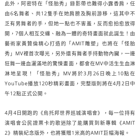
此外，阿密特在「怪胎秀」錄影帶也難得小露香肩，任
由6名舞者、共12隻手在她肩膀及胸前游移，這其中不
乏有男舞者的手，但她一點也不害羞，反而愈拍愈放得
開，7個人相互交纏、融為一體的奇特畫面就此誕生！由
藝術家黃贊倫精心打造的「AMIT雕塑」也將在「怪胎
秀」MV裡首次曝光，另外還有舞者手持動物內臟，一邊
狂舞一邊血灑滿地的驚悚畫面，都會在MV中活生生血淋
淋地呈現！「怪胎秀」MV將於3月26日晚上10點在
YouTube播放120秒精彩畫面，完整版則將在4月2日中
午12點正式公開。
4月4日開跑的《烏托邦世界巡城演唱會》，每一位持有
演唱會公民證票卡的歌迷除了能購買到新專輯《AMIT
2》精裝紀念版外，也將獲贈1米高的AMIT巨幅海報。