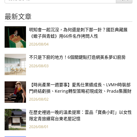
最新文章
明知會一起沉沒，為何還是刺下那一針？國巨典藏展
《蠍子與青蛙》用66件名作拷問人性
2026/08/04
不只是下廚的地方！6個關鍵點打造網美系夢幻廚房
2026/08/03
【時尚產業一週要事】愛馬仕業績成長、LVMH時裝部
門終結虧損、Kering轉型策略初現成效、Prada集團財
報亮眼
2026/08/02
在歷史裡過一晚的溫柔提案：雲品「寶桑小町」以女性
限定青旅續寫台東老屋記憶
2026/08/01