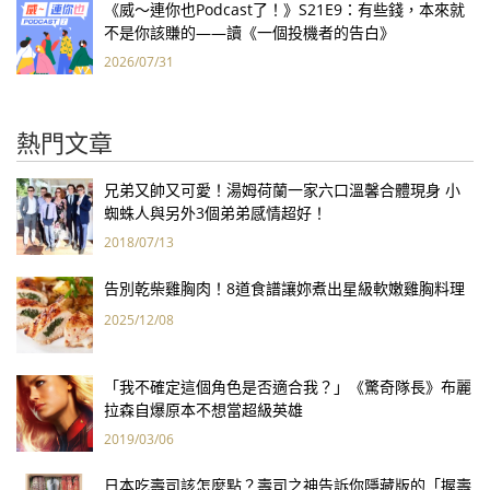
《威～連你也Podcast了！》S21E9：有些錢，本來就
不是你該賺的——讀《一個投機者的告白》
2026/07/31
熱門文章
兄弟又帥又可愛！湯姆荷蘭一家六口溫馨合體現身 小
蜘蛛人與另外3個弟弟感情超好！
2018/07/13
告別乾柴雞胸肉！8道食譜讓妳煮出星級軟嫩雞胸料理
2025/12/08
「我不確定這個角色是否適合我？」《驚奇隊長》布麗
拉森自爆原本不想當超級英雄
2019/03/06
日本吃壽司該怎麼點？壽司之神告訴你隱藏版的「握壽