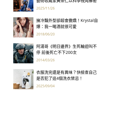
藝術收藏家黃崇仁以科學視角解密
「最年輕的蒙娜麗莎」
2025/11/26
擁冷豔外型卻超會撒嬌！Krystal自
爆：我一喝酒就很可愛
2018/06/20
阿湯哥《明日邊界》生死輪迴叫不
停 前後死亡不下200次
2014/03/26
衣服洗完還是有異味？快檢查自己
是否犯了這4個洗衣禁忌！
2025/09/04