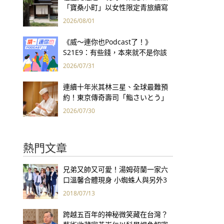
「寶桑小町」以女性限定青旅續寫
台東老屋記憶
2026/08/01
《威～連你也Podcast了！》
S21E9：有些錢，本來就不是你該
賺的——讀《一個投機者的告白》
2026/07/31
連續十年米其林三星、全球最難預
約！東京傳奇壽司「鮨さいとう」
為何破例首度來台？
2026/07/30
熱門文章
兄弟又帥又可愛！湯姆荷蘭一家六
口溫馨合體現身 小蜘蛛人與另外3
個弟弟感情超好！
2018/07/13
跨越五百年的神秘微笑藏在台灣？