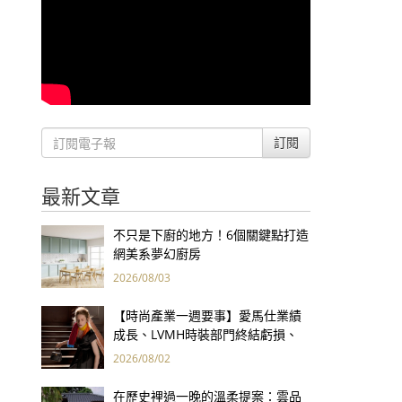
訂閱
最新文章
不只是下廚的地方！6個關鍵點打造
網美系夢幻廚房
2026/08/03
【時尚產業一週要事】愛馬仕業績
成長、LVMH時裝部門終結虧損、
Kering轉型策略初現成效、Prada
2026/08/02
集團財報亮眼
在歷史裡過一晚的溫柔提案：雲品