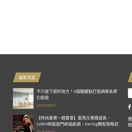
最新消息
不只是下廚的地方！6個關鍵點打造網美系夢
幻廚房
2026/08/03
【時尚產業一週要事】愛馬仕業績成長、
營
LVMH時裝部門終結虧損、Kering轉型策略初
統
現成效、Prada集團財報亮眼
2026/08/02