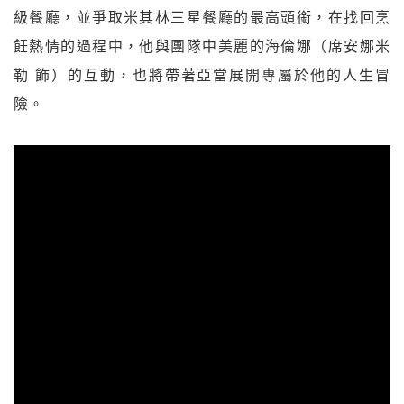
級餐廳，並爭取米其林三星餐廳的最高頭銜，在找回烹
飪熱情的過程中，他與團隊中美麗的海倫娜（席安娜米
勒 飾）的互動，也將帶著亞當展開專屬於他的人生冒
險。