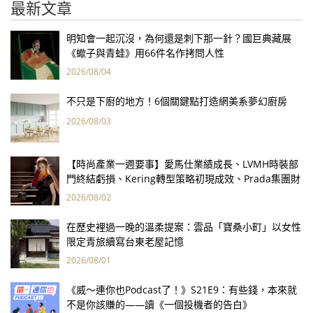
最新文章
明知會一起沉沒，為何還是刺下那一針？國巨典藏展
《蠍子與青蛙》用66件名作拷問人性
2026/08/04
不只是下廚的地方！6個關鍵點打造網美系夢幻廚房
2026/08/03
【時尚產業一週要事】愛馬仕業績成長、LVMH時裝部
門終結虧損、Kering轉型策略初現成效、Prada集團財
報亮眼
2026/08/02
在歷史裡過一晚的溫柔提案：雲品「寶桑小町」以女性
限定青旅續寫台東老屋記憶
2026/08/01
《威～連你也Podcast了！》S21E9：有些錢，本來就
不是你該賺的——讀《一個投機者的告白》