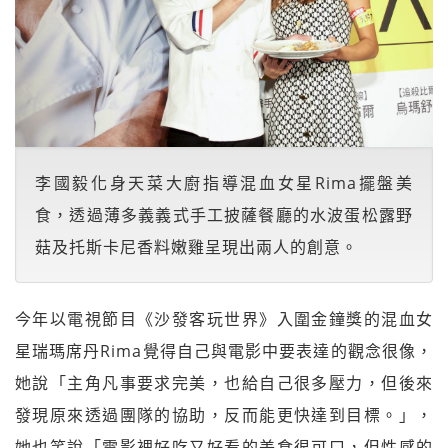
李國毅化身天菜大廚指導混血女星Rima擺盤美
食，透過薄多義義式手工披薩餐廳的水波蛋松露野
菇及托斯卡尼香料嫩雞呈現出兩人的創意。
今年以電視節目《沙發客玩世界》入圍金鐘獎的混血女
星瑞瑪席丹Rima覺得自己與電影中要表達的觀念很像，
她說「主角凡事要求完美，也給自己很多壓力，但後來
發現原來透過團隊的協助，反而能更快達到目標。」，
她也笑說「電影裡好吃又好看的美食很可口，但性感的