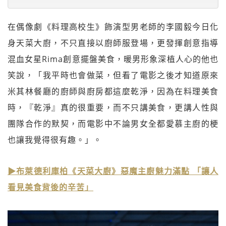
在偶像劇《料理高校生》飾演型男老師的李國毅今日化
身天菜大廚，不只直接以廚師服登場，更發揮創意指導
混血女星Rima創意擺盤美食，暖男形象深植人心的他也
笑說，「我平時也會做菜，但看了電影之後才知道原來
米其林餐廳的廚師與廚房都這麼乾淨，因為在料理美食
時，『乾淨』真的很重要，而不只講美食，更講人性與
團隊合作的默契，而電影中不論男女全都愛慕主廚的梗
也讓我覺得很有趣。」。
▶布萊德利庫柏《天菜大廚》惡魔主廚魅力滿點 「讓人
看見美食背後的辛苦」