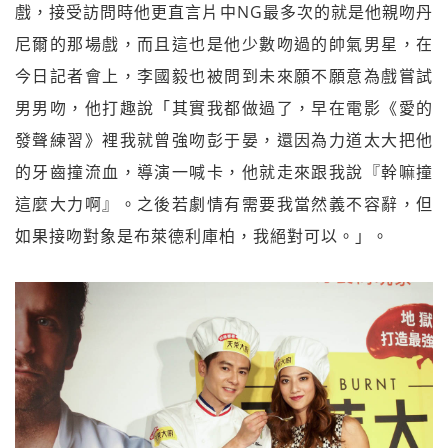
戲，接受訪問時他更直言片中NG最多次的就是他親吻丹
尼爾的那場戲，而且這也是他少數吻過的帥氣男星，在
今日記者會上，李國毅也被問到未來願不願意為戲嘗試
男男吻，他打趣說「其實我都做過了，早在電影《愛的
發聲練習》裡我就曾強吻彭于晏，還因為力道太大把他
的牙齒撞流血，導演一喊卡，他就走來跟我說『幹嘛撞
這麼大力啊』。之後若劇情有需要我當然義不容辭，但
如果接吻對象是布萊德利庫柏，我絕對可以。」。