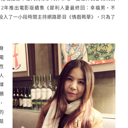
12年推出電影版續集《犀利人妻最終回：幸福男‧不
投入了一小段時間主持網路節目《情戲珮華》，只為了
身
電
性
人
擇
積
，
的
是