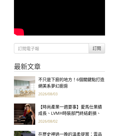
訂閱
最新文章
不只是下廚的地方！6個關鍵點打造
網美系夢幻廚房
2026/08/03
【時尚產業一週要事】愛馬仕業績
成長、LVMH時裝部門終結虧損、
Kering轉型策略初現成效、Prada
2026/08/02
集團財報亮眼
在歷史裡過一晚的溫柔提案：雲品