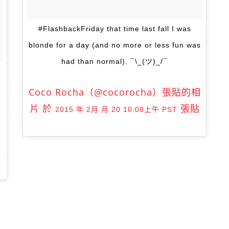
#FlashbackFriday that time last fall I was
blonde for a day (and no more or less fun was
had than normal). ¯\_(ツ)_/¯
Coco Rocha（@cocorocha）張貼的相
片 於
張貼
2015 年 2月 月 20 10:08上午 PST
張貼