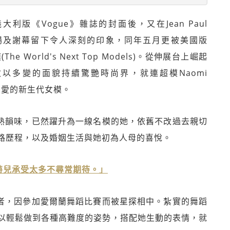
義大利版《Vogue》雜誌的封面後，又在Jean Paul
蘭舞開場及謝幕留下令人深刻的印象，同年五月更被美國版
World's Next Top Models)。從伸展台上崛起
屢次以多變的面貌持續驚艷時尚界，就連超模Naomi
是她最愛的新生代女模。
分成熟韻味，已然躍升為一線名模的她，依舊不改過去親切
路歷程，以及婚姻生活與她初為人母的喜悅。
的模特兒承受太多不尋常期待。」
位舞者，因參加愛爾蘭舞蹈比賽而被星探相中。紮實的舞蹈
以輕鬆做到各種高難度的姿勢，搭配她生動的表情，就