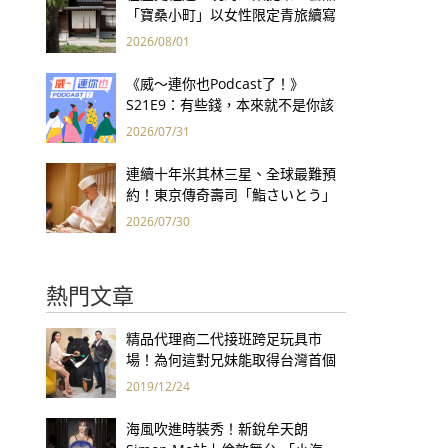
「寶桑小町」以女性限定青旅續寫
台東老屋記憶
2026/08/01
《威～連你也Podcast了！》
S21E9：有些錢，本來就不是你該
賺的——讀《一個投機者的告白》
2026/07/31
連續十年米其林三星、全球最難預
約！東京傳奇壽司「鮨さいとう」
為何破例首度來台？
2026/07/30
熱門文章
精品代理商二代接班跨足玩具市
場！為何這對兄妹能取得台灣首個
樂高授權營運商資格？
2019/12/24
海風吹進時裝秀！新銳牟天朗