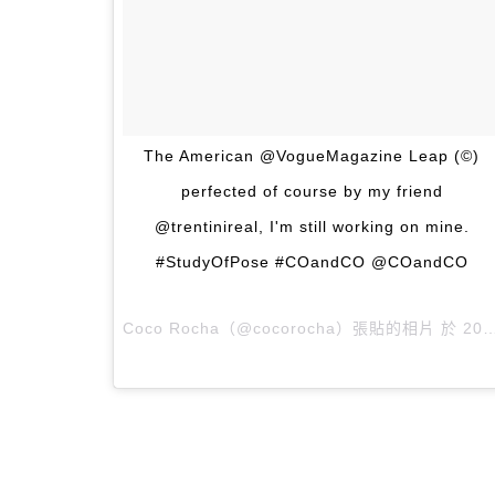
The American @VogueMagazine Leap (©)
perfected of course by my friend
@trentinireal, I'm still working on mine.
#StudyOfPose #COandCO @COandCO
Coco Rocha（@cocorocha）張貼的相片 於
2016 年 5月 月 9 8:21上午 PDT