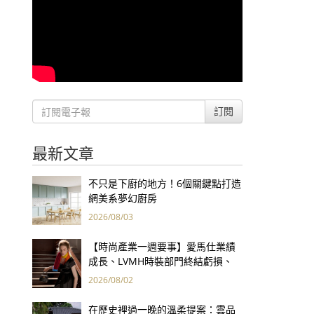
訂閱
最新文章
不只是下廚的地方！6個關鍵點打造
網美系夢幻廚房
2026/08/03
【時尚產業一週要事】愛馬仕業績
成長、LVMH時裝部門終結虧損、
Kering轉型策略初現成效、Prada
2026/08/02
集團財報亮眼
在歷史裡過一晚的溫柔提案：雲品