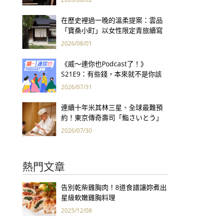
集團財報亮眼
在歷史裡過一晚的溫柔提案：雲品
「寶桑小町」以女性限定青旅續寫
台東老屋記憶
2026/08/01
《威～連你也Podcast了！》
S21E9：有些錢，本來就不是你該
賺的——讀《一個投機者的告白》
2026/07/31
連續十年米其林三星、全球最難預
約！東京傳奇壽司「鮨さいとう」
為何破例首度來台？
2026/07/30
熱門文章
告別乾柴雞胸肉！8道食譜讓妳煮出
星級軟嫩雞胸料理
2025/12/08