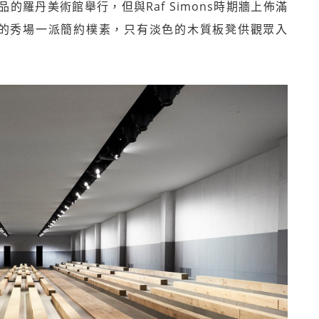
作品的羅丹美術館舉行，但與Raf Simons時期牆上佈滿
Chiuri的秀場一派簡約樸素，只有淡色的木質板凳供觀眾入