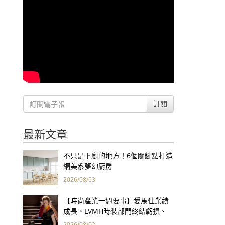
訂閱
最新文章
不只是下廚的地方！6個關鍵點打造
網美系夢幻廚房
2026/08/03
【時尚產業一週要事】愛馬仕業績
成長、LVMH時裝部門終結虧損、
Kering轉型策略初現成效、Prada
2026/08/02