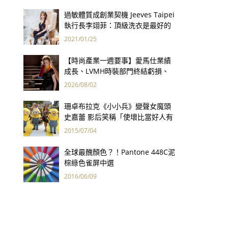
過敏體質成創業契機 Jeeves Taipei
執行長李翊菲：頂級洗衣是最好的
健康保險！
2021/01/25
【時尚產業一週要事】愛馬仕業績
成長、LVMH時裝部門終結虧損、
Kering轉型策略初現成效、Prada
2026/08/02
集團財報亮眼
珊卓布拉克《小小兵》變聲女魔頭
史嘉蕾 影后笑稱「使壞比當好人有
趣多了！」
2015/07/04
全球最醜顏色？！Pantone 448C泥
棕綠色雀屏中選
2016/06/09