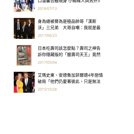
口溫馨合體現身 小蜘蛛人與另外3
個弟弟感情超好！
2018/07/13
身為總被譽為是極品帥哥「漢斯
沃」三兄弟 大哥自嘲：我就是最
矮的那一個！
2017/06/23
日本吃壽司該怎麼點？壽司之神告
訴你隱藏版的「握壽司天王」竟然
是它！
2017/05/04
艾瑪史東、安德魯加菲爾德4年戀情
破局「他們仍愛著彼此，只是無法
繼續在一起了」
2015/10/28