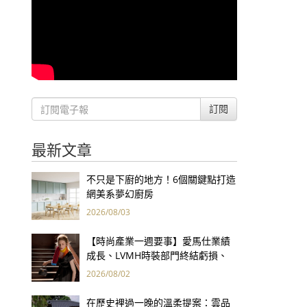
訂閱
最新文章
不只是下廚的地方！6個關鍵點打造
網美系夢幻廚房
2026/08/03
【時尚產業一週要事】愛馬仕業績
成長、LVMH時裝部門終結虧損、
Kering轉型策略初現成效、Prada
2026/08/02
集團財報亮眼
在歷史裡過一晚的溫柔提案：雲品