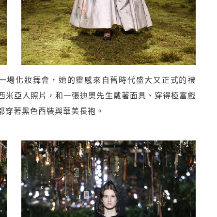
uri想像了一場化妝舞會，她的靈感來自舊時代盛大又正式的禮
西米亞人照片，和一張迪奧先生戴著面具、穿得極富戲
都穿著黑色西裝與華美長袍。