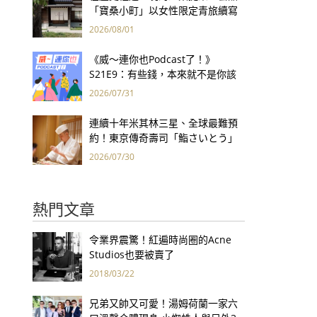
「寶桑小町」以女性限定青旅續寫
台東老屋記憶
2026/08/01
《威～連你也Podcast了！》
S21E9：有些錢，本來就不是你該
賺的——讀《一個投機者的告白》
2026/07/31
連續十年米其林三星、全球最難預
約！東京傳奇壽司「鮨さいとう」
為何破例首度來台？
2026/07/30
熱門文章
令業界震驚！紅遍時尚圈的Acne
Studios也要被賣了
2018/03/22
兄弟又帥又可愛！湯姆荷蘭一家六