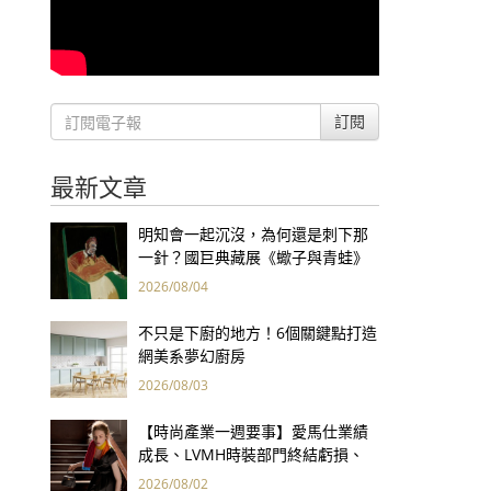
訂閱
最新文章
明知會一起沉沒，為何還是刺下那
一針？國巨典藏展《蠍子與青蛙》
用66件名作拷問人性
2026/08/04
不只是下廚的地方！6個關鍵點打造
網美系夢幻廚房
2026/08/03
【時尚產業一週要事】愛馬仕業績
成長、LVMH時裝部門終結虧損、
Kering轉型策略初現成效、Prada
2026/08/02