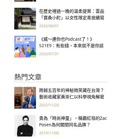
集團財報亮眼
在歷史裡過一晚的溫柔提案：雲品
「寶桑小町」以女性限定青旅續寫
台東老屋記憶
2026/08/01
《威～連你也Podcast了！》
S21E9：有些錢，本來就不是你該
賺的——讀《一個投機者的告白》
2026/07/31
熱門文章
跨越五百年的神秘微笑藏在台灣？
藝術收藏家黃崇仁以科學視角解密
「最年輕的蒙娜麗莎」
2025/11/26
貴為「時尚神童」，稱霸紅毯的Zac
Posen為何關閉同名品牌？
2019/11/06