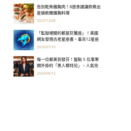
告別乾柴雞胸肉！8道食譜讓妳煮出
星級軟嫩雞胸料理
2025/12/08
「監獄裡關的都是巨蟹座」！美國
網友發現古老星座書，毒舌12星座
性格精準到爆笑！
2020/07/16
每一位都美到發芬！盤點 5 位事業
開外掛的「黑人模特兒」，人氣完
勝連穿搭都超有料！
2020/06/12