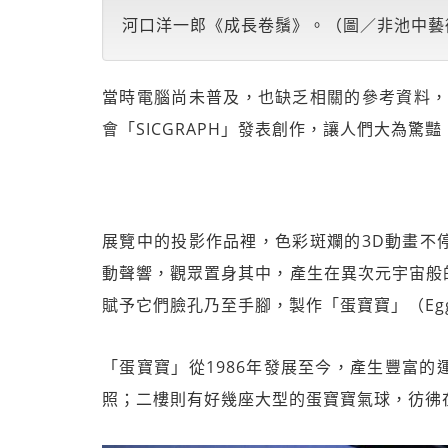
河口洋一郎《成長卷鬚》。（圖／非池中藝
當時電腦尚未普及，也缺乏相關的參考資料，
會「SICGRAPH」發表創作，讓人們大為
展覽中的投影作品裡，色彩斑斕的3D動畫不
動聲響，觀眾置身其中，產生在異次元宇宙般
賦予它們臉孔乃至手腳，製作「蛋寶寶」（Egg
「蛋寶寶」從1986年發展至今，產生豐富
照；二樓則有好幾座大型的蛋寶寶氣球，彷彿