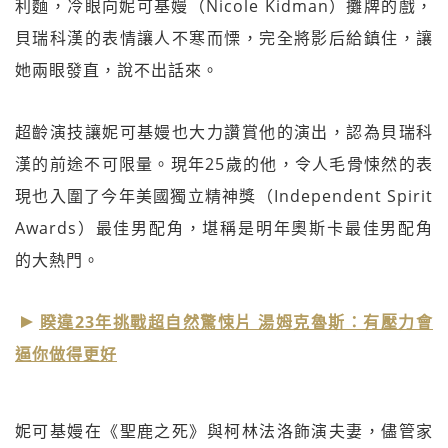
利麵，冷眼向妮可基嫚（Nicole Kidman）攤牌的戲，
貝瑞科漢的表情讓人不寒而慄，完全將影后給鎮住，讓
她兩眼發直，說不出話來。
超齡演技讓妮可基嫚也大力讚賞他的演出，認為貝瑞科
漢的前途不可限量。現年25歲的他，令人毛骨悚然的表
現也入圍了今年美國獨立精神獎（Independent Spirit
Awards）最佳男配角，堪稱是明年奧斯卡最佳男配角
的大熱門。
睽違23年挑戰超自然驚悚片 湯姆克魯斯：有壓力會
逼你做得更好
妮可基嫚在《聖鹿之死》與柯林法洛飾演夫妻，儘管家