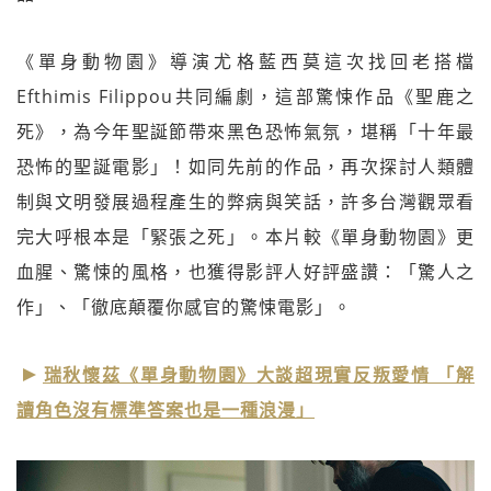
《單身動物園》導演尤格藍西莫這次找回老搭檔
Efthimis Filippou共同編劇，這部驚悚作品《聖鹿之
死》，為今年聖誕節帶來黑色恐怖氣氛，堪稱「十年最
恐怖的聖誕電影」！如同先前的作品，再次探討人類體
制與文明發展過程產生的弊病與笑話，許多台灣觀眾看
完大呼根本是「緊張之死」。本片較《單身動物園》更
血腥、驚悚的風格，也獲得影評人好評盛讚：「驚人之
作」、「徹底顛覆你感官的驚悚電影」。
瑞秋懷茲《單身動物園》大談超現實反叛愛情 「解
讀角色沒有標準答案也是一種浪漫」