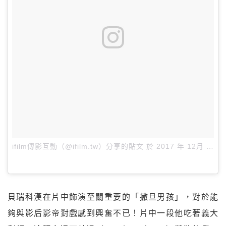
ifilm傳影互動（@ifilm.tw）分享的貼文
於
2017 年 12月 月 8 2:59上午 PST
貝瑞科漢在片中飾演至關重要的「撒旦男孩」，對於能
夠與影后影帝對戲感到興奮不已！片中一段他吃著義大