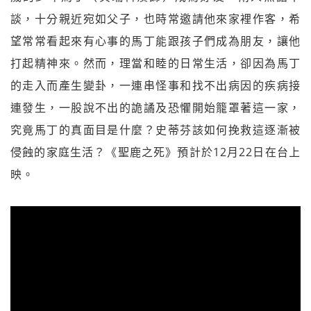
談，十分親近宛如父子，也時常邀請他來家裡作客，希
望常常看起來有心事的馬丁能跟孩子們成為朋友，讓他
打起精神來。然而，理當和睦的日常生活，卻因為馬丁
的走入而產生變卦，一連串怪事和找不出病因的疾病接
連發生，一股說不出的詭譎及恐懼開始籠罩著這一家，
究竟馬丁的真面目是什麼？史蒂芬該如何挽救這逐漸被
侵蝕的家庭生活？《聖鹿之死》預計於12月22日在台上
映。