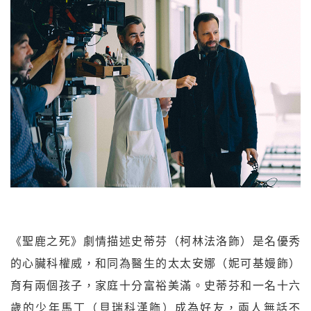
《聖鹿之死》劇情描述史蒂芬（柯林法洛飾）是名優秀
的心臟科權威，和同為醫生的太太安娜（妮可基嫚飾）
育有兩個孩子，家庭十分富裕美滿。史蒂芬和一名十六
歲的少年馬丁（貝瑞科漢飾）成為好友，兩人無話不