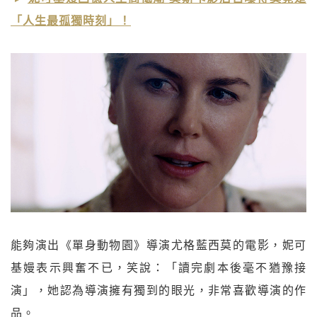
「人生最孤獨時刻」！
能夠演出《單身動物園》導演尤格藍西莫的電影，妮可
基嫚表示興奮不已，笑說：「讀完劇本後毫不猶豫接
演」，她認為導演擁有獨到的眼光，非常喜歡導演的作
品。