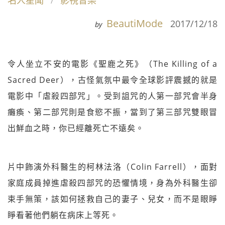
名人星聞
影視音樂
BeautiMode
2017/12/18
by
令人坐立不安的電影《聖鹿之死》（The Killing of a
Sacred Deer），古怪氣氛中最令全球影評震撼的就是
電影中「虐殺四部咒」。受到詛咒的人第一部咒會半身
癱瘓、第二部咒則是食慾不振，當到了第三部咒雙眼冒
出鮮血之時，你已經離死亡不遠矣。
片中飾演外科醫生的柯林法洛（Colin Farrell），面對
家庭成員掉進虐殺四部咒的恐懼情境，身為外科醫生卻
束手無策，該如何拯救自己的妻子、兒女，而不是眼睜
睜看著他們躺在病床上等死。