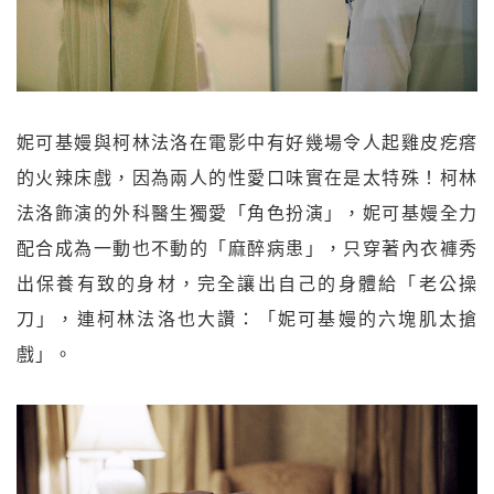
妮可基嫚與柯林法洛在電影中有好幾場令人起雞皮疙瘩
的火辣床戲，因為兩人的性愛口味實在是太特殊！柯林
法洛飾演的外科醫生獨愛「角色扮演」，妮可基嫚全力
配合成為一動也不動的「麻醉病患」，只穿著內衣褲秀
出保養有致的身材，完全讓出自己的身體給「老公操
刀」，連柯林法洛也大讚：「妮可基嫚的六塊肌太搶
戲」。