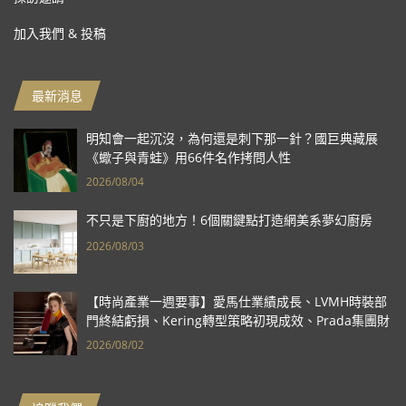
加入我們 & 投稿
最新消息
明知會一起沉沒，為何還是刺下那一針？國巨典藏展
《蠍子與青蛙》用66件名作拷問人性
2026/08/04
不只是下廚的地方！6個關鍵點打造網美系夢幻廚房
2026/08/03
【時尚產業一週要事】愛馬仕業績成長、LVMH時裝部
門終結虧損、Kering轉型策略初現成效、Prada集團財
報亮眼
2026/08/02