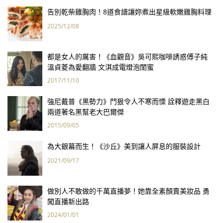
告別乾柴雞胸肉！8道食譜讓妳煮出星級軟嫩雞胸料理
2025/12/08
都是女人的厲害！《血觀音》吳可熙咖啡誘惑傅子純
溫貞菱為愛翻牆 文淇成電燈泡閨蜜
2017/11/10
強尼戴普《黑勢力》鬥狠令人不寒而慄 詮釋遊走黑白
兩道著名黑幫老大巴爾傑
2015/09/05
為大銀幕而生！《沙丘》美到讓人屏息的服裝設計
2021/09/17
做別人不敢做的千萬直播夢！她靠全素顏賣美妝品 勇
闖直播新出路
2024/01/01