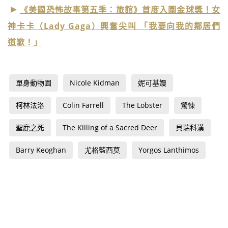
《美國恐怖故事第五季：旅館》首度入圍金球獎！女
神卡卡（Lady Gaga）興奮尖叫 「我要向我的鄰居們
道歉！」
單身動物園
Nicole Kidman
妮可基嫚
柯林法洛
Colin Farrell
The Lobster
驚悚
聖鹿之死
The Killing of a Sacred Deer
貝瑞科漢
Barry Keoghan
尤格藍西莫
Yorgos Lanthimos