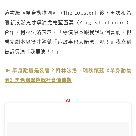
這次繼《單身動物園》（The Lobster）後，再次和希
臘新浪潮鬼才導演尤格藍西莫（Yorgos Lanthimos）
合作，柯林法洛表示，「導演原本跟我說是個喜劇，但
看完劇本以後才驚覺『這故事也太暗黑了吧！』我立刻
告訴導演『我要演！』」
單身難道是公害？柯林法洛、瑞秋懷茲《單身動物
園》黑色幽默挑戰社會價值觀