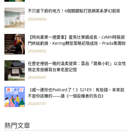
不只是下廚的地方！6個關鍵點打造網美系夢幻廚房
2026/08/03
【時尚產業一週要事】愛馬仕業績成長、LVMH時裝部
門終結虧損、Kering轉型策略初現成效、Prada集團財
報亮眼
2026/08/02
在歷史裡過一晚的溫柔提案：雲品「寶桑小町」以女性
限定青旅續寫台東老屋記憶
2026/08/01
《威～連你也Podcast了！》S21E9：有些錢，本來就
不是你該賺的——讀《一個投機者的告白》
2026/07/31
熱門文章