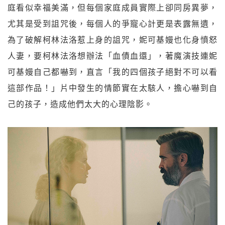
庭看似幸福美滿，但每個家庭成員實際上卻同房異夢，
尤其是受到詛咒後，每個人的爭寵心計更是表露無遺，
為了破解柯林法洛惹上身的詛咒，妮可基嫚也化身憤怒
人妻，要柯林法洛想辦法「血債血還」，著魔演技連妮
可基嫚自己都嚇到，直言「我的四個孩子絕對不可以看
這部作品！」片中發生的情節實在太駭人，擔心嚇到自
己的孩子，造成他們太大的心理陰影。