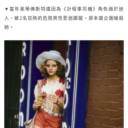
▼當年茱蒂佛斯特還因為《計程車司機》角色過於迷
人，被2名狂熱的危險男性影迷跟蹤，原本還企圖槍殺
她。