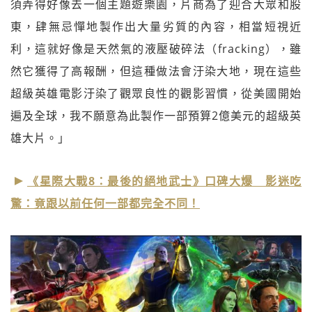
須弄得好像去一個主題遊樂園，片商為了迎合大眾和股
東，肆無忌憚地製作出大量劣質的內容，相當短視近
利，這就好像是天然氣的液壓破碎法（fracking），雖
然它獲得了高報酬，但這種做法會汙染大地，現在這些
超級英雄電影汙染了觀眾良性的觀影習慣，從美國開始
遍及全球，我不願意為此製作一部預算2億美元的超級英
雄大片。」
《星際大戰8：最後的絕地武士》口碑大爆 影迷吃
驚：竟跟以前任何一部都完全不同！