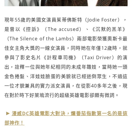
現年55歲的美國女演員茱蒂佛斯特（Jodie Foster），
是曾以《控訴》（The accused）、《沉默的羔羊》
（The Silence of the Lambs）兩部電影榮獲奧斯卡最
佳女主角大獎的一線女演員，同時她在年僅12歲時，就
參與了影史名片《計程車司機》（Taxi Driver）的演
出，詮釋一位與她年紀相同的未成年雛妓，當時她一頭
金色捲髮、洋娃娃臉蛋的美貌就已經迷倒眾生，不過這
一位才貌兼具的實力派女演員，在從影40多年之後，現
在對於時下好萊塢流行的超級英雄電影卻頗有微詞。
漫威DC英雄電影大對決，爛番茄指數第一名的是這
部神作！