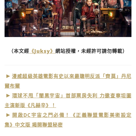
（本文經
《Juksy》
網站授權，未經許可請勿轉載）
漫威超級英雄電影有史以來最聰明反派「齊莫」丹尼
爾布爾
環球不甩「闇黑宇宙」首部票房失利 力邀查寧坦圖
主演新版《凡赫辛》！
開啟DC宇宙之門必備！《正義聯盟電影美術設定
集》中文版 揭開聯盟秘密