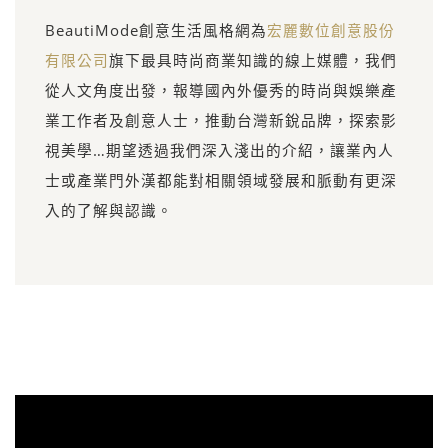
BeautiMode創意生活風格網為
宏麗數位創意股份
有限公司
旗下最具時尚商業知識的線上媒體，我們
從人文角度出發，報導國內外優秀的時尚與娛樂產
業工作者及創意人士，推動台灣新銳品牌，探索影
視美學…期望透過我們深入淺出的介紹，讓業內人
士或產業門外漢都能對相關領域發展和脈動有更深
入的了解與認識。