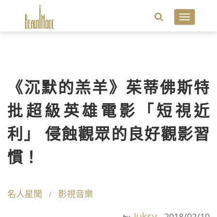
Toggle
navigatio
《沉默的羔羊》茱蒂佛斯特
批超級英雄電影「短視近
利」 侵蝕觀眾的良好觀影習
慣！
名人星聞
影視音樂
Juksy
2018/02/10