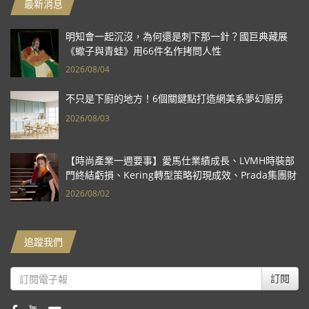
最新消息
明知會一起沉沒，為何還是刺下那一針？國巨典藏展
《蠍子與青蛙》用66件名作拷問人性
2026/08/04
不只是下廚的地方！6個關鍵點打造網美系夢幻廚房
2026/08/03
【時尚產業一週要事】愛馬仕業績成長、LVMH時裝部
門終結虧損、Kering轉型策略初現成效、Prada集團財
報亮眼
2026/08/02
追蹤我們
訂閱