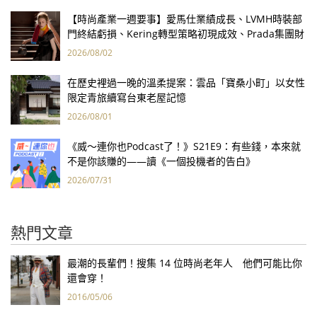
【時尚產業一週要事】愛馬仕業績成長、LVMH時裝部
門終結虧損、Kering轉型策略初現成效、Prada集團財
報亮眼
2026/08/02
在歷史裡過一晚的溫柔提案：雲品「寶桑小町」以女性
限定青旅續寫台東老屋記憶
2026/08/01
《威～連你也Podcast了！》S21E9：有些錢，本來就
不是你該賺的——讀《一個投機者的告白》
2026/07/31
熱門文章
最潮的長輩們！搜集 14 位時尚老年人 他們可能比你
還會穿！
2016/05/06