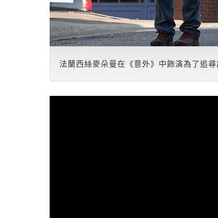
法蘭西絲麥朵曼在《意外》中飾演為了追尋