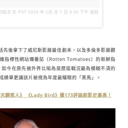
享的貼文
於
PST 2018 年 1月 月 7 日 9:26 下午
張貼
括先後拿下了威尼斯影展最佳劇本，以及多倫多影展觀
性網站爛番茄（Rotten Tomatoes）的新鮮指
評。如今在原先被外界比喻為是歷屆戰況最為模糊不清的
的成績單更讓該片被視為年度最耀眼的「黑馬」。
索人》 《Lady Bird》獲173評論創影史最高！