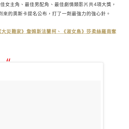
佳劇本、最佳女主角、最佳男配角、最佳劇情類影片共4項大獎，
到來的奧斯卡提名公布，打了一劑最強力的強心針。
單 《大災難家》詹姆斯法蘭柯、《淑女鳥》莎柔絲羅南奪