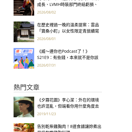
成長、LVMH時裝部門終結虧損、
Kering轉型策略初現成效、Prada
2026/08/02
集團財報亮眼
在歷史裡過一晚的溫柔提案：雲品
「寶桑小町」以女性限定青旅續寫
台東老屋記憶
2026/08/01
《威～連你也Podcast了！》
S21E9：有些錢，本來就不是你該
賺的——讀《一個投機者的告白》
2026/07/31
熱門文章
《夕霧花園》李心潔：外在的環境
也許混亂，但端看你用什麼角度去
看世界
2019/11/23
告別乾柴雞胸肉！8道食譜讓妳煮出