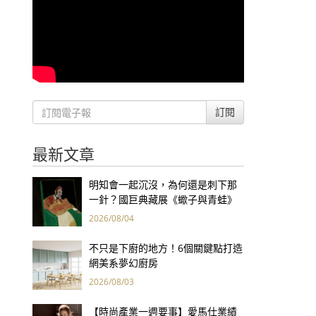
訂閱
最新文章
明知會一起沉沒，為何還是刺下那
一針？國巨典藏展《蠍子與青蛙》
用66件名作拷問人性
2026/08/04
不只是下廚的地方！6個關鍵點打造
網美系夢幻廚房
2026/08/03
【時尚產業一週要事】愛馬仕業績