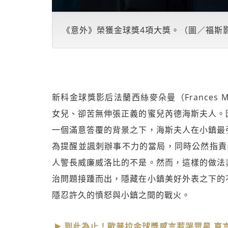
《意外》榮獲金球獎4項大獎。（圖／福斯
新科金球獎影后法蘭西絲麥朵曼（Frances 
女兒、卻苦無伸張正義的蜜兒芮德海斯夫人。
一個滿意答覆的背景之下，海斯夫人在小鎮最
為提醒並諷刺辦事不力的當局，同時公然指責由伍迪
人警長威廉威洛比的不是。然而，這樣的做法
治問題接踵而出，隱藏在小鎮美好外表之下的
隱忍許久的憤怒與小鎮之間的戰火。
到此為止！歐普拉金球獎感言惹哭眾星 直