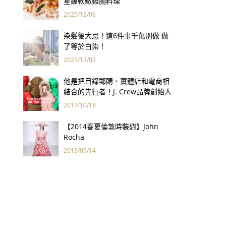
星級軟嫩雞胸料理
2025/12/08
染髮後大忌！這6件事千萬別做 做
了等於白染！
2025/12/03
他是把目錄郵購、實體店和電商相
結合的先行者！J. Crew品牌創始人
Arthur Cinader去世，享年90歲
2017/10/18
【2014春夏倫敦時裝週】John
Rocha
2013/09/14