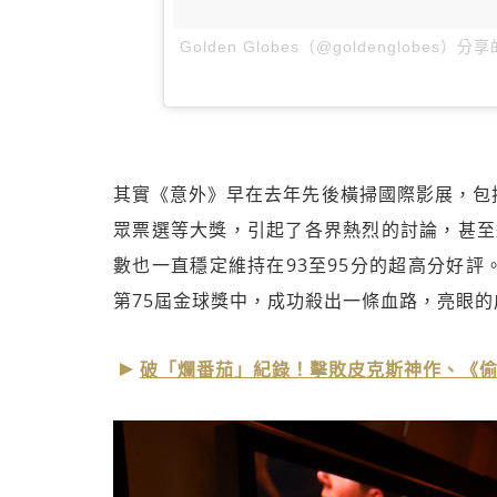
Golden Globes（@goldenglobes）分
其實《意外》早在去年先後橫掃國際影展，包
眾票選等大獎，引起了各界熱烈的討論，甚至連指標
數也一直穩定維持在93至95分的超高分好
第75屆金球獎中，成功殺出一條血路，亮眼
破「爛番茄」紀錄！擊敗皮克斯神作、《偷天鋼