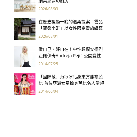
網美系夢幻廚房
2026/08/03
在歷史裡過一晚的溫柔提案：雲品
「寶桑小町」以女性限定青旅續寫
台東老屋記憶
2026/08/01
做自己，好自在！中性超模安德烈
亞佩伊奇Andreja Pejić 公開變性
男兒郎已成女兒身
2014/07/25
「國際范」范冰冰化身東方龍袍芭
比 首位亞洲女星擠身芭比名人堂超
風光
2014/06/04