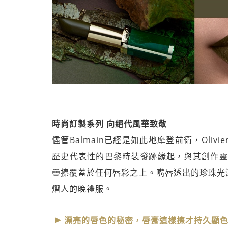
時尚訂製系列 向絕代風華致敬
儘管Balmain已經是如此地摩登前衛，Olivie
歷史代表性的巴黎時裝發跡緣起，與其創作靈
疊擦覆蓋於任何唇彩之上。嘴唇透出的珍珠光澤
熠人的晚禮服。
漂亮的唇色的秘密，唇膏這樣擦才持久顯