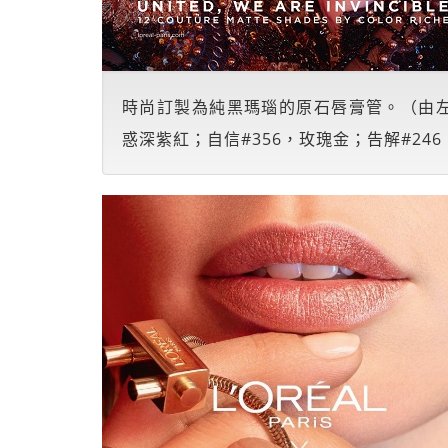
時尚訂製為純黑瑪瑙的原石唇膏管。（由左至
惑深紫紅；自信#356，玫瑰金；告解#246，