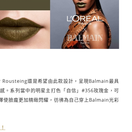
r Rousteing還是希望由此款設計，呈現Balmain最具
感。系列當中的明星主打色「自信」#356玫瑰金，可
使臉龐更加精緻閃耀，彷彿為自己穿上Balmain光彩
色！