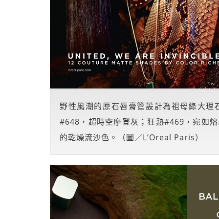
野性風潮的原石唇膏管設計為祖母綠大理石
#648，超時空摩登灰；狂熱#469，宛如
的乾燥流沙色。（圖／L’Oreal Paris）