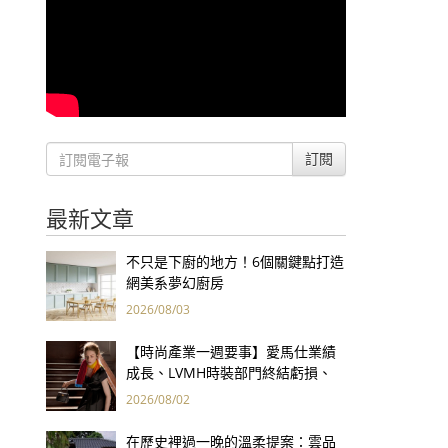
訂閱
最新文章
不只是下廚的地方！6個關鍵點打造
網美系夢幻廚房
2026/08/03
【時尚產業一週要事】愛馬仕業績
成長、LVMH時裝部門終結虧損、
Kering轉型策略初現成效、Prada
2026/08/02
集團財報亮眼
在歷史裡過一晚的溫柔提案：雲品