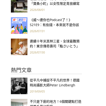
「寶桑小町」以女性限定青旅續寫
台東老屋記憶
2026/08/01
《威～連你也Podcast了！》
S21E9：有些錢，本來就不是你該
賺的——讀《一個投機者的告白》
2026/07/31
連續十年米其林三星、全球最難預
約！東京傳奇壽司「鮨さいとう」
為何破例首度來台？
2026/07/30
熱門文章
從平凡中捕捉不平凡的世界！德國
時尚攝影大師Peter Lindbergh
2019/09/05
不只是下廚的地方！6個關鍵點打造