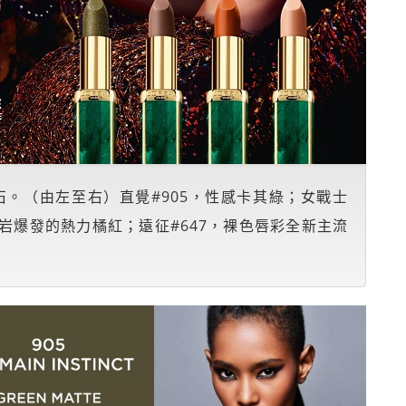
。（由左至右）直覺#905，性感卡其綠；女戰士
熔岩爆發的熱力橘紅；遠征#647，裸色唇彩全新主流