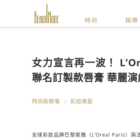
時尚
娛樂
女力宣言再一波！ L’Oreal
聯名訂製款唇膏 華麗
時尚新鮮事
彩妝美髮
全球彩妝品牌巴黎萊雅（L’Oreal Paris