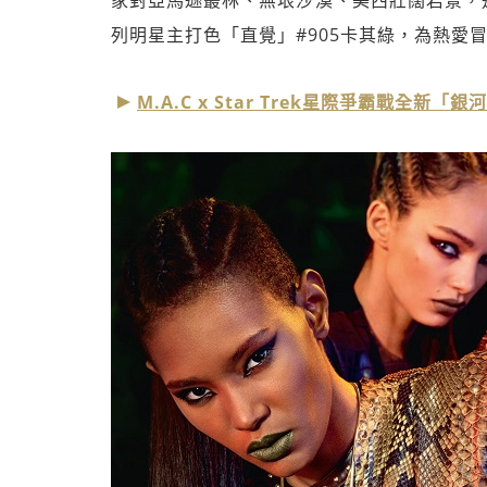
家對亞馬遜叢林、無垠沙漠、美西壯闊岩景，
列明星主打色「直覺」#905卡其綠，為熱愛冒
M.A.C x Star Trek星際爭霸戰全