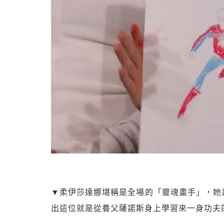
▼柔伊莎達娜堪稱是全場的「靈魂畫手」，她
出這位就是從養父薩諾斯身上學習來一身功夫