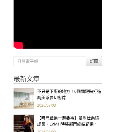
訂閱
最新文章
不只是下廚的地方！6個關鍵點打造
網美系夢幻廚房
2026/08/03
【時尚產業一週要事】愛馬仕業績
成長、LVMH時裝部門終結虧損、
Kering轉型策略初現成效、Prada
2026/08/02