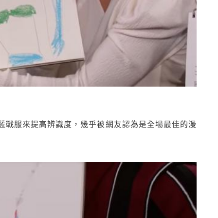
藍戰服來提高辨識度，幾乎被網友認為是全場最佳的漫