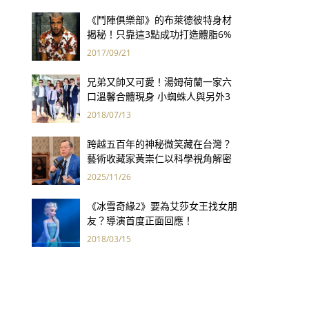
《鬥陣俱樂部》的布萊德彼特身材
揭秘！只靠這3點成功打造體脂6%
完美身材
2017/09/21
兄弟又帥又可愛！湯姆荷蘭一家六
口溫馨合體現身 小蜘蛛人與另外3
個弟弟感情超好！
2018/07/13
跨越五百年的神秘微笑藏在台灣？
藝術收藏家黃崇仁以科學視角解密
「最年輕的蒙娜麗莎」
2025/11/26
《冰雪奇緣2》要為艾莎女王找女朋
友？導演首度正面回應！
2018/03/15