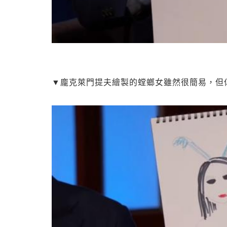
▼龐克萊門提夫繪製的螳螂女雖然很簡易，但