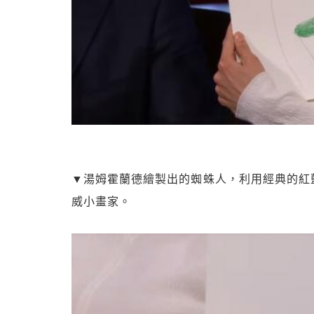
▼湯姆霍蘭德繪製出的蜘蛛人，利用經典的紅
威小畫家。