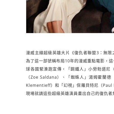
漫威主線超級英雄大片《復仇者聯盟3：無限之戰》（A
為了這一部號稱布局10年的漫威重點電影，這
球各國緊湊跑宣傳，「鋼鐵人」小勞勃道尼（Rob
（Zoe Saldana）、「蜘蛛人」湯姆霍蘭德
Klementieff）和「幻視」保羅貝特尼（Paul
現場就請這些超級英雄演員畫出自己的復仇者