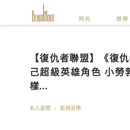
時尚
娛樂
【復仇者聯盟】《復仇
己超級英雄角色 小勞
樣...
名人星聞
影視音樂