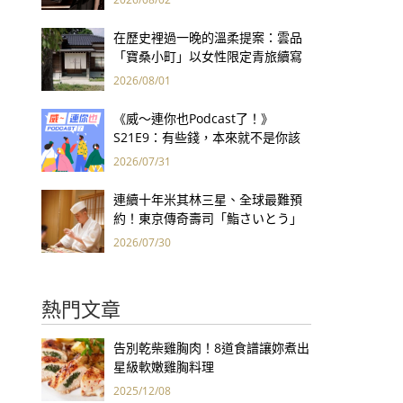
集團財報亮眼
在歷史裡過一晚的溫柔提案：雲品
「寶桑小町」以女性限定青旅續寫
台東老屋記憶
2026/08/01
《威～連你也Podcast了！》
S21E9：有些錢，本來就不是你該
賺的——讀《一個投機者的告白》
2026/07/31
連續十年米其林三星、全球最難預
約！東京傳奇壽司「鮨さいとう」
為何破例首度來台？
2026/07/30
熱門文章
告別乾柴雞胸肉！8道食譜讓妳煮出
星級軟嫩雞胸料理
2025/12/08