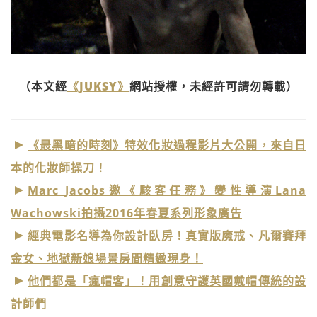
（本文經
《JUKSY》
網站授權，未經許可請勿轉載）
《最黑暗的時刻》特效化妝過程影片大公開，來自日
本的化妝師操刀！
Marc Jacobs邀《駭客任務》變性導演Lana
Wachowski拍攝2016年春夏系列形象廣告
經典電影名導為你設計臥房！真實版魔戒、凡爾賽拜
金女、地獄新娘場景房間精緻現身！
他們都是「瘋帽客」！用創意守護英國戴帽傳統的設
計師們