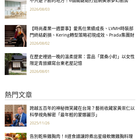
不只是下廚的地方！6個關鍵點打造網美系夢幻廚房
2026/08/03
【時尚產業一週要事】愛馬仕業績成長、LVMH時裝部
門終結虧損、Kering轉型策略初現成效、Prada集團財
報亮眼
2026/08/02
在歷史裡過一晚的溫柔提案：雲品「寶桑小町」以女性
限定青旅續寫台東老屋記憶
2026/08/01
熱門文章
跨越五百年的神秘微笑藏在台灣？藝術收藏家黃崇仁以
科學視角解密「最年輕的蒙娜麗莎」
2025/11/26
告別乾柴雞胸肉！8道食譜讓妳煮出星級軟嫩雞胸料理