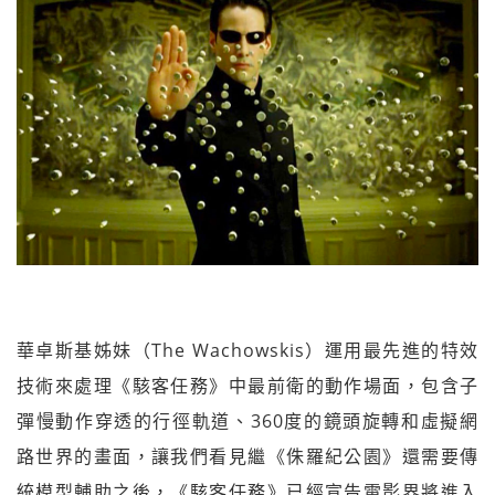
華卓斯基姊妹（The Wachowskis）運用最先進的特效
技術來處理《駭客任務》中最前衛的動作場面，包含子
彈慢動作穿透的行徑軌道、360度的鏡頭旋轉和虛擬網
路世界的畫面，讓我們看見繼《侏羅紀公園》還需要傳
統模型輔助之後，《駭客任務》已經宣告電影界將進入