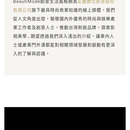
BeautiMode創意生活風格網為
宏麗數位創意股份
有限公司
旗下最具時尚商業知識的線上媒體，我們
從人文角度出發，報導國內外優秀的時尚與娛樂產
業工作者及創意人士，推動台灣新銳品牌，探索影
視美學…期望透過我們深入淺出的介紹，讓業內人
士或產業門外漢都能對相關領域發展和脈動有更深
入的了解與認識。