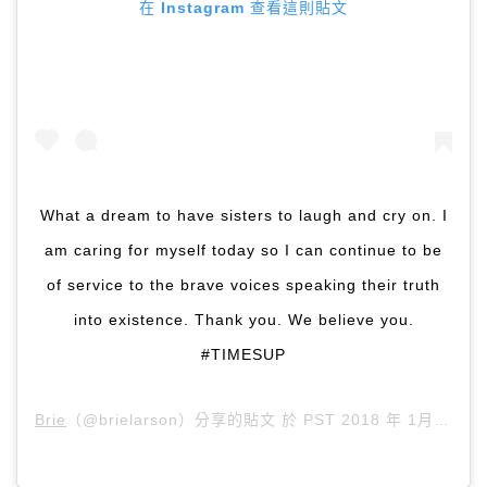
在 Instagram 查看這則貼文
What a dream to have sisters to laugh and cry on. I
am caring for myself today so I can continue to be
of service to the brave voices speaking their truth
into existence. Thank you. We believe you.
#TIMESUP
Brie
（@brielarson）分享的貼文 於
PST 2018 年 1月 月 14 日 下午 4:38