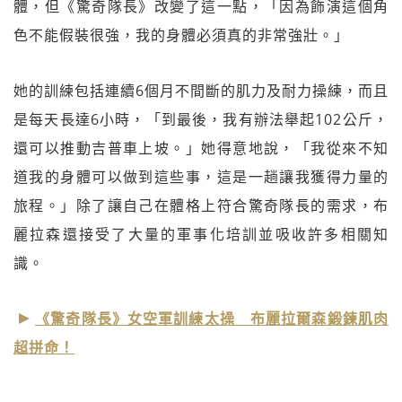
體，但《驚奇隊長》改變了這一點，「因為飾演這個角
色不能假裝很強，我的身體必須真的非常強壯。」
她的訓練包括連續6個月不間斷的肌力及耐力操練，而且
是每天長達6小時，「到最後，我有辦法舉起102公斤，
還可以推動吉普車上坡。」她得意地說，「我從來不知
道我的身體可以做到這些事，這是一趟讓我獲得力量的
旅程。」除了讓自己在體格上符合驚奇隊長的需求，布
麗拉森還接受了大量的軍事化培訓並吸收許多相關知
識。
《驚奇隊長》女空軍訓練太操 布麗拉爾森鍛鍊肌肉
超拼命！