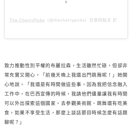
!
The CherryPicks
（@thecherrypicks）分享的貼文 於
PST 
致力推動性別平權的布麗拉森，生活雖然忙碌，但卻非
常充實又開心，「前幾天晚上我還出門跳舞呢！」她開
心地說，「我還是有時間做這些事，因為我把信念融入
工作中，在巴西宣傳的時候，我請他們儘量讓我有時間
可以外出探索這個國家，去參觀美術館、跳舞還有吃美
食，如果不享受生活，那麼上談話節目時候怎麼有話題
聊呢？」