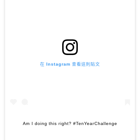
在 Instagram 查看這則貼文
Am I doing this right? #TenYearChallenge