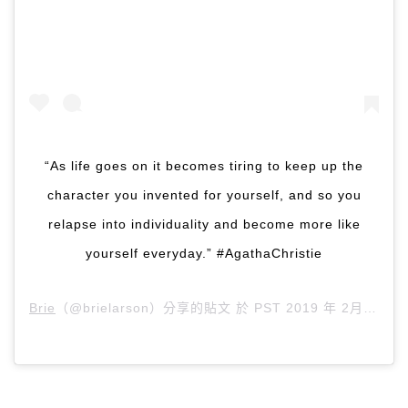
“As life goes on it becomes tiring to keep up the
character you invented for yourself, and so you
relapse into individuality and become more like
yourself everyday.” #AgathaChristie
Brie
（@brielarson）分享的貼文 於
PST 2019 年 2月 月 26 日 上午 7:31