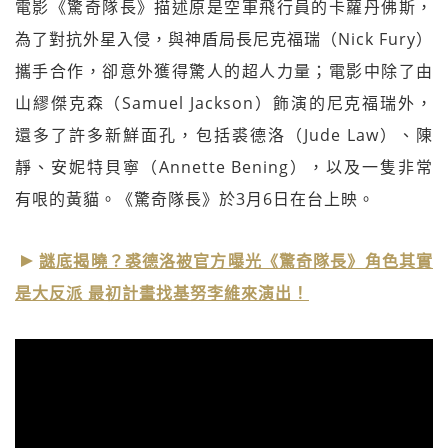
電影《驚奇隊長》描述原是空軍飛行員的卡蘿丹佛斯，
為了對抗外星入侵，與神盾局長尼克福瑞（Nick Fury）
攜手合作，卻意外獲得驚人的超人力量；電影中除了由
山繆傑克森（Samuel Jackson）飾演的尼克福瑞外，
還多了許多新鮮面孔，包括裘德洛（Jude Law）、陳
靜、安妮特貝寧（Annette Bening），以及一隻非常
有哏的黃貓。《驚奇隊長》於3月6日在台上映。
謎底揭曉？裘德洛被官方曝光《驚奇隊長》角色其實
是大反派 最初計畫找基努李維來演出！