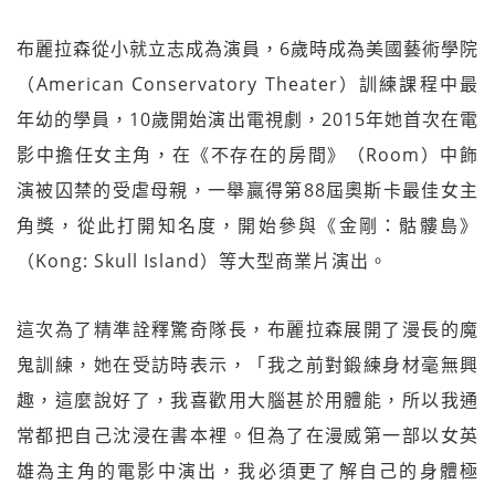
布麗拉森從小就立志成為演員，6歲時成為美國藝術學院
（American Conservatory Theater）訓練課程中最
年幼的學員，10歲開始演出電視劇，2015年她首次在電
影中擔任女主角，在《不存在的房間》（Room）中飾
演被囚禁的受虐母親，一舉贏得第88屆奧斯卡最佳女主
角獎，從此打開知名度，開始參與《金剛：骷髏島》
（Kong: Skull Island）等大型商業片演出。
這次為了精準詮釋驚奇隊長，布麗拉森展開了漫長的魔
鬼訓練，她在受訪時表示，「我之前對鍛練身材毫無興
趣，這麼說好了，我喜歡用大腦甚於用體能，所以我通
常都把自己沈浸在書本裡。但為了在漫威第一部以女英
雄為主角的電影中演出，我必須更了解自己的身體極