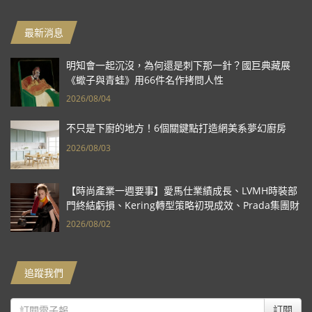
最新消息
明知會一起沉沒，為何還是刺下那一針？國巨典藏展
《蠍子與青蛙》用66件名作拷問人性
2026/08/04
不只是下廚的地方！6個關鍵點打造網美系夢幻廚房
2026/08/03
【時尚產業一週要事】愛馬仕業績成長、LVMH時裝部
門終結虧損、Kering轉型策略初現成效、Prada集團財
報亮眼
2026/08/02
追蹤我們
訂閱