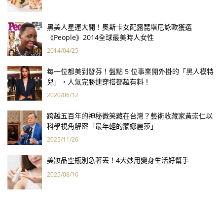
黑美人星運大開！奧斯卡女配露琵塔尼詠歐獲選
《People》2014全球最美時人女性
2014/04/25
每一位都美到發芬！盤點 5 位事業開外掛的「黑人模特
兒」，人氣完勝連穿搭都超有料！
2020/06/12
跨越五百年的神秘微笑藏在台灣？藝術收藏家黃崇仁以
科學視角解密「最年輕的蒙娜麗莎」
2025/11/26
美妝品空瓶別急著丟！4大妙用變身生活好幫手
2025/08/16