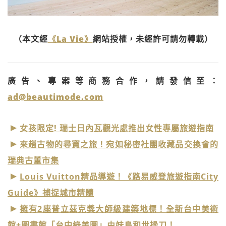
（本文經
《La Vie》
網站授權，未經許可請勿轉載）
廣告、專案等商務合作，請發信至：
ad@beautimode.com
女孩限定! 瑞士日內瓦觀光處推出女性專屬旅遊指南
來趟古物的尋寶之旅！宛如秘密社團收藏品交換會的
瑞典古董市集
Louis Vuitton精品導遊！《路易威登旅遊指南City
Guide》捕捉城市精髓
擁有2座普立茲克獎大師級建築地標！全新台中美術
館+圖書館「台中綠美圖」由妹島和世操刀！