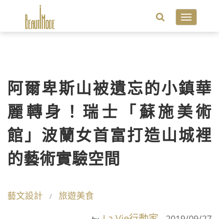
Toggle
navigatio
阿爾卑斯山被遺忘的小鎮華
麗轉身！瑞士「蘇施美術
館」波蘭女首富打造山城裡
的藝術實驗空間
藝文設計
旅遊美食
La Vie行動家
2019/09/27