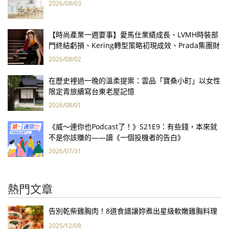
2026/08/03
【時尚產業一週要事】愛馬仕業績成長、LVMH時裝部
門終結虧損、Kering轉型策略初現成效、Prada集團財
報亮眼
2026/08/02
在歷史裡過一晚的溫柔提案：雲品「寶桑小町」以女性
限定青旅續寫台東老屋記憶
2026/08/01
《威～連你也Podcast了！》S21E9：有些錢，本來就
不是你該賺的——讀《一個投機者的告白》
2026/07/31
熱門文章
告別乾柴雞胸肉！8道食譜讓妳煮出星級軟嫩雞胸料理
2025/12/08