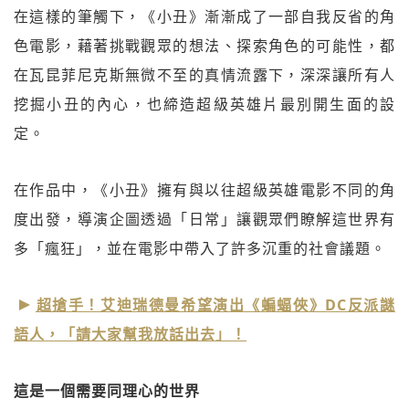
在這樣的筆觸下，《小丑》漸漸成了一部自我反省的角
色電影，藉著挑戰觀眾的想法、探索角色的可能性，都
在瓦昆菲尼克斯無微不至的真情流露下，深深讓所有人
挖掘小丑的內心，也締造超級英雄片最別開生面的設
定。
在作品中，《小丑》擁有與以往超級英雄電影不同的角
度出發，導演企圖透過「日常」讓觀眾們瞭解這世界有
多「瘋狂」，並在電影中帶入了許多沉重的社會議題。
超搶手！艾迪瑞德曼希望演出《蝙蝠俠》DC反派謎
語人，「請大家幫我放話出去」！
這是一個需要同理心的世界