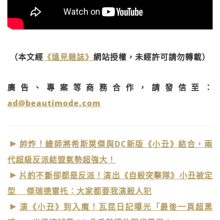
（本文經
《遠見雜誌》
網站授權，未經許可請勿轉載）
廣告、專案等商務合作，請發信至：
ad@beautimode.com
帥炸！繪師將希斯萊傑與DC新版《小丑》結合，兩
代超級反派結盟氣勢超強大！
片約不斷卻都是反派！演出《自殺突擊隊》小丑被定
型 傑瑞德雷托：大家都要我演殺人犯
演《小丑》到入魔！瓦昆日記曝光「最後一頁超黑