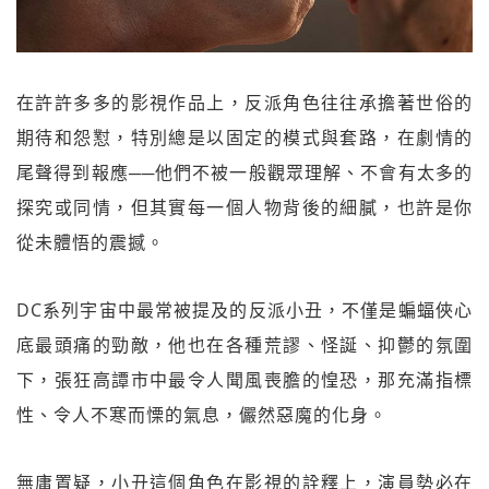
在許許多多的影視作品上，反派角色往往承擔著世俗的
期待和怨懟，特別總是以固定的模式與套路，在劇情的
尾聲得到報應──他們不被一般觀眾理解、不會有太多的
探究或同情，但其實每一個人物背後的細膩，也許是你
從未體悟的震撼。
DC系列宇宙中最常被提及的反派小丑，不僅是蝙蝠俠心
底最頭痛的勁敵，他也在各種荒謬、怪誕、抑鬱的氛圍
下，張狂高譚市中最令人聞風喪膽的惶恐，那充滿指標
性、令人不寒而慄的氣息，儼然惡魔的化身。
無庸置疑，小丑這個角色在影視的詮釋上，演員勢必在