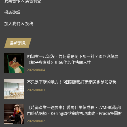
異業合作 & 廣告刊登
採訪邀請
加入我們 & 投稿
最新消息
明知會一起沉沒，為何還是刺下那一針？國巨典藏展
《蠍子與青蛙》用66件名作拷問人性
2026/08/04
不只是下廚的地方！6個關鍵點打造網美系夢幻廚房
2026/08/03
【時尚產業一週要事】愛馬仕業績成長、LVMH時裝部
門終結虧損、Kering轉型策略初現成效、Prada集團財
報亮眼
2026/08/02