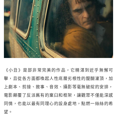
《小丑》是部非常完美的作品，它精湛到近乎無懈可
擊，且從各方面都喚起人性底層劣根性的醍醐灌頂，加
上劇本、剪接、敘事、音效、攝影等毫無破綻的安排，
電影顛覆了反派舊有的窠臼和框架，讓觀眾不僅能深感
同情，也能以最有同理心的設身處地，點燃一絲絲的希
望。