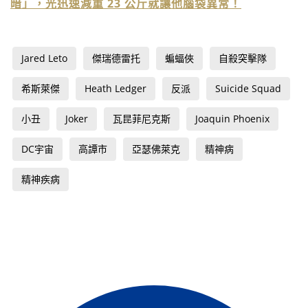
暗」，光迅速減重 23 公斤就讓他腦袋異常！
Jared Leto
傑瑞德雷托
蝙蝠俠
自殺突擊隊
希斯萊傑
Heath Ledger
反派
Suicide Squad
小丑
Joker
瓦昆菲尼克斯
Joaquin Phoenix
DC宇宙
高譚市
亞瑟佛萊克
精神病
精神疾病