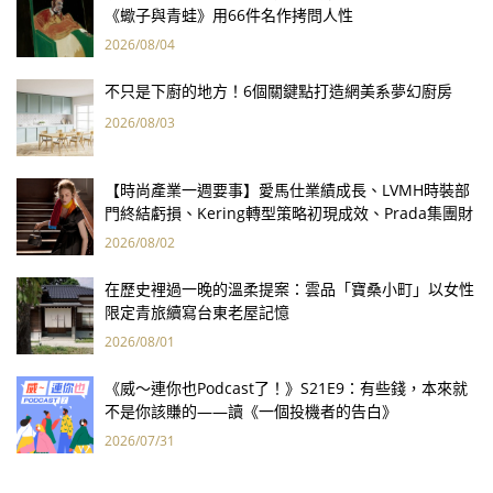
《蠍子與青蛙》用66件名作拷問人性
2026/08/04
不只是下廚的地方！6個關鍵點打造網美系夢幻廚房
2026/08/03
【時尚產業一週要事】愛馬仕業績成長、LVMH時裝部
門終結虧損、Kering轉型策略初現成效、Prada集團財
報亮眼
2026/08/02
在歷史裡過一晚的溫柔提案：雲品「寶桑小町」以女性
限定青旅續寫台東老屋記憶
2026/08/01
《威～連你也Podcast了！》S21E9：有些錢，本來就
不是你該賺的——讀《一個投機者的告白》
2026/07/31