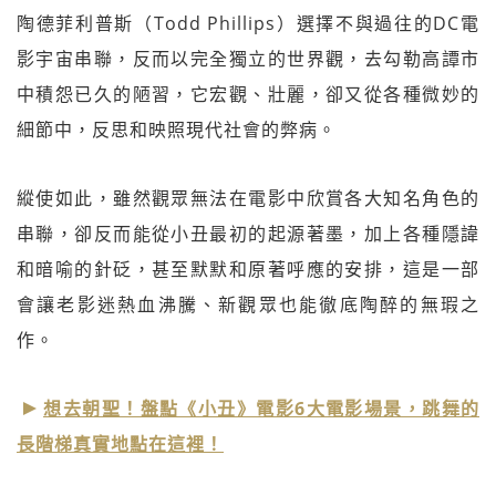
陶德菲利普斯（Todd Phillips）選擇不與過往的DC電
影宇宙串聯，反而以完全獨立的世界觀，去勾勒高譚市
中積怨已久的陋習，它宏觀、壯麗，卻又從各種微妙的
細節中，反思和映照現代社會的弊病。
縱使如此，雖然觀眾無法在電影中欣賞各大知名角色的
串聯，卻反而能從小丑最初的起源著墨，加上各種隱諱
和暗喻的針砭，甚至默默和原著呼應的安排，這是一部
會讓老影迷熱血沸騰、新觀眾也能徹底陶醉的無瑕之
作。
想去朝聖！盤點《小丑》電影6大電影場景，跳舞的
長階梯真實地點在這裡！