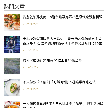
熱門文章
告別乾柴雞胸肉！8道食譜讓妳煮出星級軟嫩雞胸料理
2025/12/08
王心凌攻蛋演唱會大方聊情事 姚元浩及偶像劇男主角
群現身力挺 造型總監陳孫華攜手台灣設計師打造10套
華服
2016/01/02
莫內《睡蓮》將拍賣 預估上看10億台幣
2014/06/17
不只做沙拉！解鎖「可鹹可甜」5種酪梨創意吃法
2025/11/05
一人份晚餐食譜8道！自己料理不是孤單 是把生活照顧