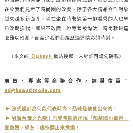
在於我們見證了時尚圈的改變，除了各大精品合作對象
越來越多新面孔，現在坐在時裝週第一排看秀的人也早
已改朝換代，如果不改變，也等著被淘汰，時尚就是這
麼難以預測，而至少我們都經歷過這精彩的時刻。
（本文經
《Juksy》
網站授權，未經許可請勿轉載）
廣告、專案等商務合作，請發信至：
ad@beautimode.com
法式設計為何能代表時尚？品味是被養出來的！
另類台灣之光啦！巴黎時裝週出現「都蘭國小書包」
登熱搜，網友：趕快翻出來揹爆！