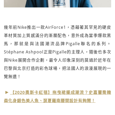
幾年前Nike推出一款AirForce1，憑藉著其罕見的硬皮
革材質加上質感滿分的漸層配色，意外成為當季爆款黑
馬，那就是與法國潮流品牌Pigalle聯名的系列。
Stéphane Ashpool正是Pigalle的主理人，隨後也多次
與Nike展開合作企劃，最令人印象深刻的莫過於近年在
巴黎與北京打造的彩色球場，把法國人的浪漫展現的一
覽無遺！
【2020奧斯卡紅毯】拖曳裙擺成潮流？史嘉蕾喬韓
森化身銀色美人魚、瑟夏羅南腰間設計有夠鬧！