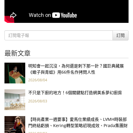
訂閱
最新文章
明知會一起沉沒，為何還是刺下那一針？國巨典藏展
《蠍子與青蛙》用66件名作拷問人性
2026/08/04
不只是下廚的地方！6個關鍵點打造網美系夢幻廚房
2026/08/03
【時尚產業一週要事】愛馬仕業績成長、LVMH時裝部
門終結虧損、Kering轉型策略初現成效、Prada集團財
報亮眼