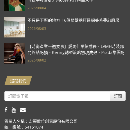
《蠍子與青蛙》用66件名作拷問人性
2026/08/04
不只是下廚的地方！6個關鍵點打造網美系夢幻廚房
2026/08/03
【時尚產業一週要事】愛馬仕業績成長、LVMH時裝部
門終結虧損、Kering轉型策略初現成效、Prada集團財
報亮眼
2026/08/02
追蹤我們
訂閱
營業人名稱：宏麗數位創意股份有限公司
統一編號：54151074