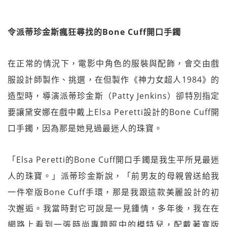
令派蒂珍金斯瘋狂尋找的Bone Cuff開口手鐲
在正常的情況下，電影中角色的服裝與配飾，會交由戲
服設計師製作、挑選，在但製作《神力女超人1984》的
造型時，導演派蒂珍金斯（Patty Jenkins）卻特別指定
要讓黛安娜在戲中戴上Elsa Peretti設計的Bone Cuff開
口手鐲，因為那是她見過最迷人的珠寶。
「Elsa Peretti的Bone Cuff開口手鐲是我生平所見最迷
人的珠寶。」派蒂珍金斯說，「前男友的母親曾送給我
一件窄版Bone Cuff手環，那是我跟這款美麗設計的初
次邂逅。我當時對它可說是一見鍾情，多年後，我在在
網路上看到一張時尚專題照中的模特兒，配戴著寬版