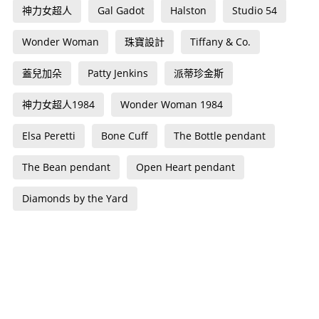
神力女超人
Gal Gadot
Halston
Studio 54
Wonder Woman
珠寶設計
Tiffany & Co.
蓋兒加朵
Patty Jenkins
派蒂珍金斯
神力女超人1984
Wonder Woman 1984
Elsa Peretti
Bone Cuff
The Bottle pendant
The Bean pendant
Open Heart pendant
Diamonds by the Yard