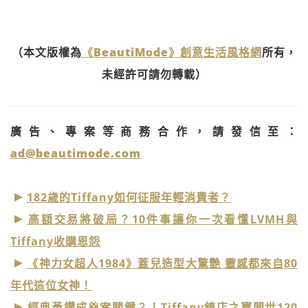
（本文版權為
《BeautiMode》創意生活風格網
所有，
未經許可請勿轉載）
廣告、專案等商務合作，請發信至：
ad@beautimode.com
182歲的Tiffany如何征服年輕消費者？
高額交易將破局？10件事讓你一次看懂LVMH與
Tiffany收購恩怨
《神力女超人1984》蓋兒造型大驚艷 靈感都來自80
年代這位女神！
經典黃鑽成兇案關鍵？！Tiffany鎮店之寶問世120