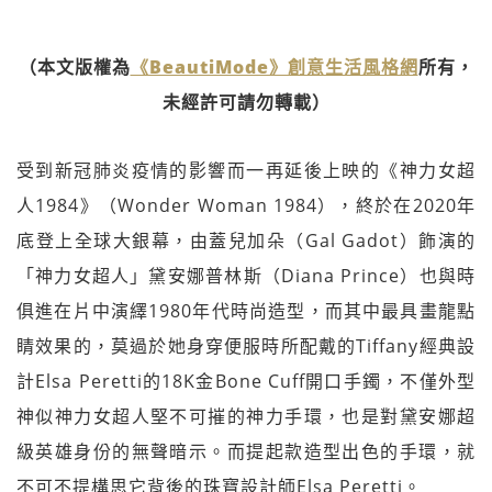
（本文版權為
《BeautiMode》創意生活風格網
所有，
未經許可請勿轉載）
受到新冠肺炎疫情的影響而一再延後上映的《神力女超
人1984》（Wonder Woman 1984），終於在2020年
底登上全球大銀幕，由蓋兒加朵（Gal Gadot）飾演的
「神力女超人」黛安娜普林斯（Diana Prince）也與時
俱進在片中演繹1980年代時尚造型，而其中最具畫龍點
睛效果的，莫過於她身穿便服時所配戴的Tiffany經典設
計Elsa Peretti的18K金Bone Cuff開口手鐲，不僅外型
神似神力女超人堅不可摧的神力手環，也是對黛安娜超
級英雄身份的無聲暗示。而提起款造型出色的手環，就
不可不提構思它背後的珠寶設計師Elsa Peretti。