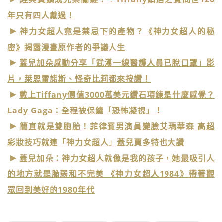
年只有四人戴過！
神力女超人竟是禁忌下的產物？《神力女超人的秘
密》揭露漫畫原作者的爭議人生
蓋兒加朵感動分享「武漢一線醫護人員已脫口罩」影
片，萊恩雷諾斯、怪奇比莉都來按讚！
戴上Tiffany價值3000萬美元鑽石項鍊是什麼感覺？
Lady Gaga：全程被保鑣「恐怖凝視」！
簡直就是雙胞胎！菲律賓男演員變臉艾瑪華森 高超
彩妝技巧就連「神力女超人」蓋兒賈多特也大讚
蓋兒加朵：神力女超人就像是我的孩子，她最吸引人
的地方就是脆弱和不完美 《神力女超人1984》帶著觀
眾回到美好的1980年代