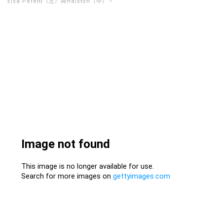
Elsa Peretti（左）與Halston（中）。