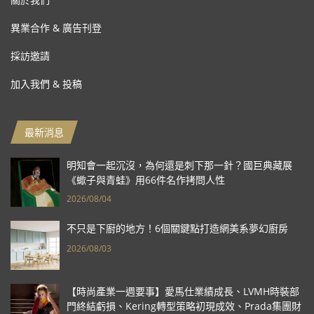
異業合作 & 廣告刊登
採訪邀請
加入我們 & 投稿
最新消息
明知會一起沉沒，為何還是刺下那一針？國巨典藏展
《蠍子與青蛙》用66件名作拷問人性
2026/08/04
不只是下廚的地方！6個關鍵點打造網美系夢幻廚房
2026/08/03
【時尚產業一週要事】愛馬仕業績成長、LVMH時裝部
門終結虧損、Kering轉型策略初現成效、Prada集團財