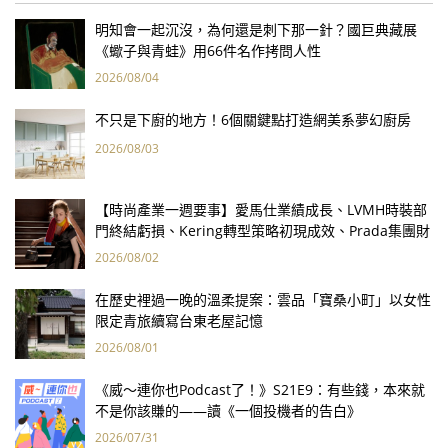
明知會一起沉沒，為何還是刺下那一針？國巨典藏展
《蠍子與青蛙》用66件名作拷問人性
2026/08/04
不只是下廚的地方！6個關鍵點打造網美系夢幻廚房
2026/08/03
【時尚產業一週要事】愛馬仕業績成長、LVMH時裝部
門終結虧損、Kering轉型策略初現成效、Prada集團財
報亮眼
2026/08/02
在歷史裡過一晚的溫柔提案：雲品「寶桑小町」以女性
限定青旅續寫台東老屋記憶
2026/08/01
《威～連你也Podcast了！》S21E9：有些錢，本來就
不是你該賺的——讀《一個投機者的告白》
2026/07/31