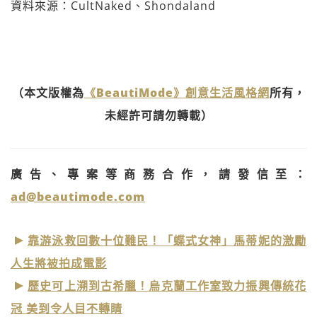
資料來源：CultNaked、Shondaland
（本文版權為
《BeautiMode》創意生活風格網
所有，
未經許可請勿轉載）
廣告、專案等商務合作，請發信至：
ad@beautimode.com
靠游泳救回數十位難民！「蝶式女神」馬蒂妮的激勵
人生將被拍成電影
歷史可上溯到古希臘！烏克蘭工作室致力振興傳統花
冠 美到令人目不轉睛