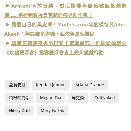
Armani不放音樂、威尼斯雙年展俄國館集體辭
職……用行動聲援烏克蘭的各界創作者！
熱愛自己的黑皮膚！Models.com年度模特兒Adut
Akech：無論賺多少錢，我依舊是個難民
鎮館三寶連夜逃出巴黎！蒙娜麗莎、維納斯躲戰火
《攻佔羅浮宮》揭露羅浮宮史上最大撤離行動
亞莉安娜
Kendall Jenner
Ariana Grande
梅根福克斯
Megan Fox
烏克蘭
CultNaked
Hilary Duff
Mary Furtas