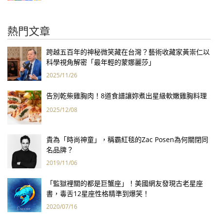
熱門文章
跨越五百年的神秘微笑藏在台灣？藝術收藏家黃崇仁以
科學視角解密「最年輕的蒙娜麗莎」
2025/11/26
告別乾柴雞胸肉！8道食譜讓妳煮出星級軟嫩雞胸料理
2025/12/08
貴為「時尚神童」，稱霸紅毯的Zac Posen為何關閉同
名品牌？
2019/11/06
「監獄裡關的都是巨蟹座」！美國網友發現古老星座
書，毒舌12星座性格精準到爆笑！
2020/07/16