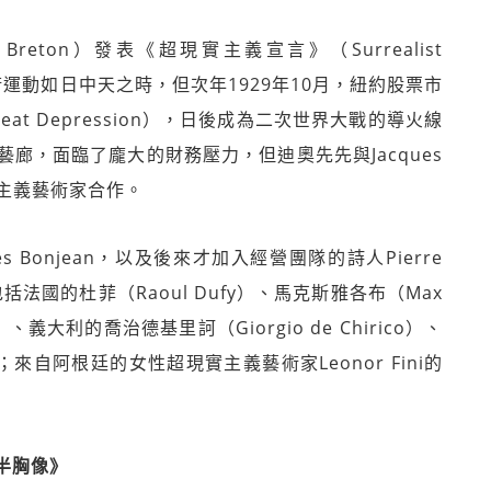
eton）發表《超現實主義宣言》（Surrealist
藝術運動如日中天之時，但次年1929年10月，紐約股票市
t Depression），日後成為二次世界大戰的導火線
廊，面臨了龐大的財務壓力，但迪奧先先與Jacques
實主義藝術家合作。
es Bonjean，以及後來才加入經營團隊的詩人Pierre
括法國的杜菲（Raoul Dufy）、馬克斯雅各布（Max
、義大利的喬治德基里訶（Giorgio de Chirico）、
）等；來自阿根廷的女性超現實主義藝術家Leonor Fini的
半胸像》