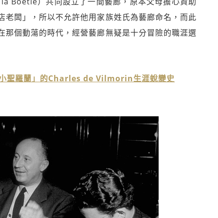
ue la Boétie）共同設立了一間藝廊，原本父母擔心資助
店老闆」，所以不允許他用家族姓氏為藝廊命名，而此
在那個動蕩的時代，經營藝廊無疑是十分冒險的職涯選
蘭」的Charles de Vilmorin生涯蛻變史