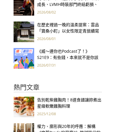
成長、LVMH時裝部門終結虧損、
Kering轉型策略初現成效、Prada
2026/08/02
集團財報亮眼
在歷史裡過一晚的溫柔提案：雲品
「寶桑小町」以女性限定青旅續寫
台東老屋記憶
2026/08/01
《威～連你也Podcast了！》
S21E9：有些錢，本來就不是你該
賺的——讀《一個投機者的告白》
2026/07/31
熱門文章
告別乾柴雞胸肉！8道食譜讓妳煮出
星級軟嫩雞胸料理
2025/12/08
權力、廓形與20年的呼應：解構