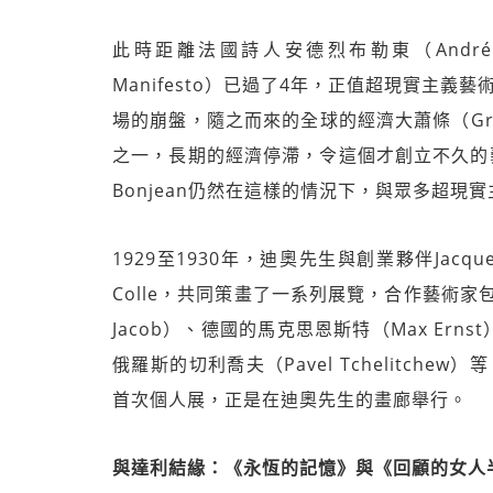
此時距離法國詩人安德烈布勒東（André Br
Manifesto）已過了4年，正值超現實主義
場的崩盤，隨之而來的全球的經濟大蕭條（Grea
之一，長期的經濟停滯，令這個才創立不久的藝
Bonjean仍然在這樣的情況下，與眾多超現
1929至1930年，迪奧先生與創業夥伴Jacqu
Colle，共同策畫了一系列展覽，合作藝術家包
Jacob）、德國的馬克思恩斯特（Max Ernst）
俄羅斯的切利喬夫（Pavel Tchelitchew
首次個人展，正是在迪奧先生的畫廊舉行。
與達利結緣：《永恆的記憶》與《回顧的女人