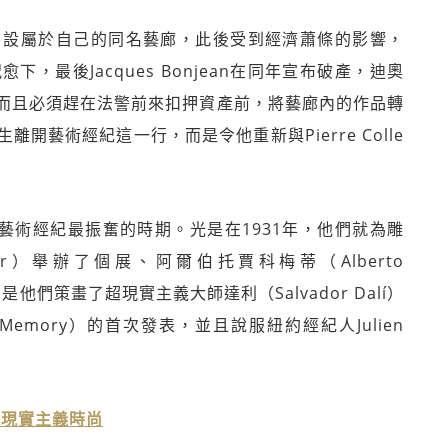
，在巴黎另設屬於自己的同名藝廊，此後受到經濟蕭條的影響，
況愈下，最後Jacques Bonjean在同年宣布破產，迪奧
而且必須趕在法警前來扣押資產前，將藝廊內的作品轉
藝術經紀這一行，而是令他重新與Pierre Colle
生作為藝術經紀最振奮的時期。光是在1931年，他們就為雕
lder）舉辦了個展、阿爾伯托賈科梅蒂（Alberto
是他們策畫了超現實主義大師達利（Salvador Dalí）
of Memory）的首次發表，並且說服紐約經紀人Julien
超現實主義時尚