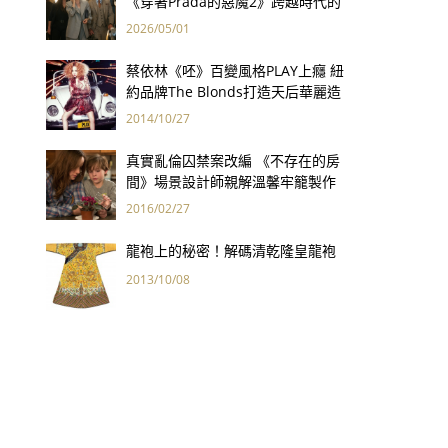
《穿著Prada的惡魔2》跨越時代的
衣櫥哲學
2026/05/01
蔡依林《呸》百變風格PLAY上癮 紐
約品牌The Blonds打造天后華麗造
型
2014/10/27
真實亂倫囚禁案改編 《不存在的房
間》場景設計師親解溫馨牢籠製作
幕後
2016/02/27
龍袍上的秘密！解碼清乾隆皇龍袍
2013/10/08