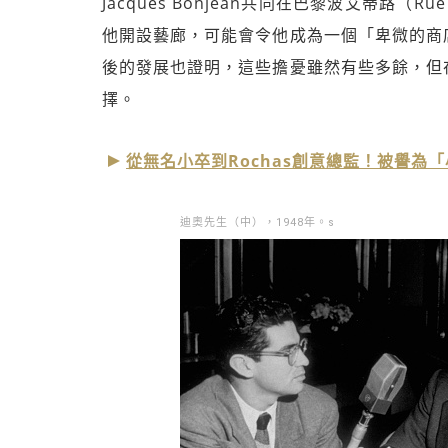
Jacques Bonjean共同在巴黎波艾蒂路（R
他開設藝廊，可能會令他成為一個「卑微的商
後的發展也證明，這些擔憂雖然有些多餘，但
擇。
從無名小卒到Rochas創意總監！被譽為「小聖羅
迪奧先生（中），1948年。s