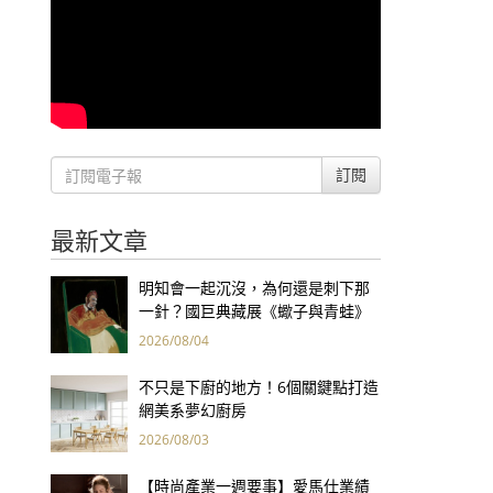
訂閱
最新文章
明知會一起沉沒，為何還是刺下那
一針？國巨典藏展《蠍子與青蛙》
用66件名作拷問人性
2026/08/04
不只是下廚的地方！6個關鍵點打造
網美系夢幻廚房
2026/08/03
【時尚產業一週要事】愛馬仕業績